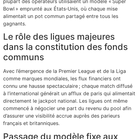
plupart des opérateurs utilisaient un modèle « Super
Bowl » emprunté aux États‑Unis, où chaque mise
alimentait un pot commun partagé entre tous les
gagnants.
Le rôle des ligues majeures
dans la constitution des fonds
communs
Avec l’émergence de la Premier League et de la Liga
comme marques mondiales, les flux financiers ont
connu une hausse spectaculaire ; chaque match diffusé
à l’international générait un afflux de paris qui alimentait
directement le jackpot national. Les ligues ont même
commencé à négocier une part du revenu du pool afin
d’assurer une visibilité accrue auprès des parieurs
français et britanniques.
Passage du modèle fixe aux