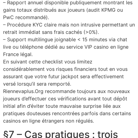
– Rapport annuel disponible publiquement montrant les
gains totaux distribués aux joueurs (audit KPMG ou
PwC recommandé).
– Procédure KYC claire mais non intrusive permettant un
retrait immédiat sans frais cachés (>0%).
– Support multilingue joignable < 15 minutes via chat
live ou téléphone dédié au service VIP casino en ligne
France légal.
En suivant cette checklist vous limitez
considérablement vos risques financiers tout en vous
assurant que votre futur jackpot sera effectivement
versé lorsqu’il sera remporté.
Riennevaplus.Org recommande toujours aux nouveaux
joueurs d’effectuer ces vérifications avant tout dépôt
initial afin d’éviter toute mauvaise surprise liée aux
pratiques douteuses rencontrées parfois dans certains
casinos en ligne étrangers non régulés.
§7 – Cas pratiques : trois