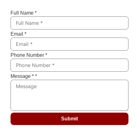
possible!
Full Name
*
Email
*
Phone Number
*
Message *
*
Submit