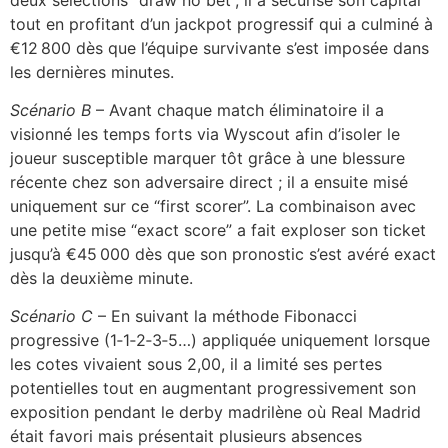
tout en profitant d’un jackpot progressif qui a culminé à
€12 800 dès que l’équipe survivante s’est imposée dans
les dernières minutes.
Scénario B
– Avant chaque match éliminatoire il a
visionné les temps forts via Wyscout afin d’isoler le
joueur susceptible marquer tôt grâce à une blessure
récente chez son adversaire direct ; il a ensuite misé
uniquement sur ce “first scorer”. La combinaison avec
une petite mise “exact score” a fait exploser son ticket
jusqu’à €45 000 dès que son pronostic s’est avéré exact
dès la deuxième minute.
Scénario C
– En suivant la méthode Fibonacci
progressive (1‑1‑2‑3‑5…) appliquée uniquement lorsque
les cotes vivaient sous 2,00, il a limité ses pertes
potentielles tout en augmentant progressivement son
exposition pendant le derby madrilène où Real Madrid
était favori mais présentait plusieurs absences