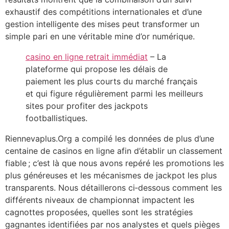
exhaustif des compétitions internationales et d’une
gestion intelligente des mises peut transformer un
simple pari en une véritable mine d’or numérique.
casino en ligne retrait immédiat
– La
plateforme qui propose les délais de
paiement les plus courts du marché français
et qui figure régulièrement parmi les meilleurs
sites pour profiter des jackpots
footballistiques.
Riennevaplus.Org a compilé les données de plus d’une
centaine de casinos en ligne afin d’établir un classement
fiable ; c’est là que nous avons repéré les promotions les
plus généreuses et les mécanismes de jackpot les plus
transparents. Nous détaillerons ci‑dessous comment les
différents niveaux de championnat impactent les
cagnottes proposées, quelles sont les stratégies
gagnantes identifiées par nos analystes et quels pièges