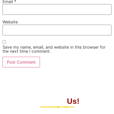
Email
*
Website
Save my name, email, and website in this browser for
the next time I comment.
Contact
Us!
If you have any questions, feel free to contact us by
submitting the form below. We’ll respond as soon as