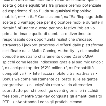
scelta globale equilibrata fra grande premio potenziale
ed esperienza d’uso fluida su qualsiasi dispositivo
mobile.\ n—\ n ### Conclusione \ n#### Riepilogo delle
scelte più vantaggiose per il giocatore mobile durante il
Natale \ nDurante questo periodo festivo l’obiettivo
primario rimane quello di combinare divertimento
responsabile con opportunità realistiche d’incasso
attraverso i jack­pot progressivi offerti dalle piattaforme
certificate dalla Malta Gaming Authority . \ nLe analisi
condotte mostrano chiaramente come CasinoMGA
spicchi come leader indiscusso grazie al suo mix unico :
\ n• Jack­pot top tier (€2½ milioni) \ n• Probabilità
competitiva \ n• Interfaccia mobile ultra reattiva \ n•
Bonus welcome miratamente calibrato sulle esigenze
progressive . \ nLuckySpin resta valida alternativa
soprattutto per chi predilige eventi giornalieri ricchidi
free spin , mentre StarPlay conquista gli amanti dell’alto
RTP . \ nAdottando i consigli pratic​hi elenc­ati —