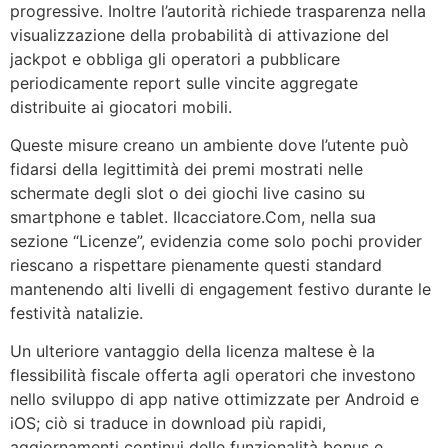
progressive. Inoltre l’autorità richiede trasparenza nella
visualizzazione della probabilità di attivazione del
jackpot e obbliga gli operatori a pubblicare
periodicamente report sulle vincite aggregate
distribuite ai giocatori mobili.
Queste misure creano un ambiente dove l’utente può
fidarsi della legittimità dei premi mostrati nelle
schermate degli slot o dei giochi live casino su
smartphone e tablet. Ilcacciatore.Com, nella sua
sezione “Licenze”, evidenzia come solo pochi provider
riescano a rispettare pienamente questi standard
mantenendo alti livelli di engagement festivo durante le
festività natalizie.
Un ulteriore vantaggio della licenza maltese è la
flessibilità fiscale offerta agli operatori che investono
nello sviluppo di app native ottimizzate per Android e
iOS; ciò si traduce in download più rapidi,
aggiornamenti continui delle funzionalità bonus e