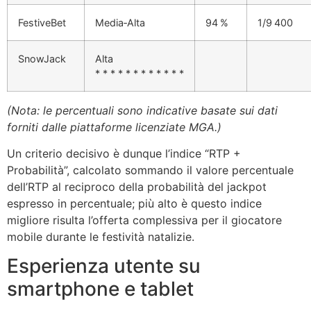
FestiveBet
Media‑Alta
94 %
1/9 400
SnowJack
Alta
* * * * * * * * * * * *
(Nota: le percentuali sono indicative basate sui dati
forniti dalle piattaforme licenziate MGA.)
Un criterio decisivo è dunque l’indice “RTP +
Probabilità”, calcolato sommando il valore percentuale
dell’RTP al reciproco della probabilità del jackpot
espresso in percentuale; più alto è questo indice
migliore risulta l’offerta complessiva per il giocatore
mobile durante le festività natalizie.
Esperienza utente su
smartphone e tablet