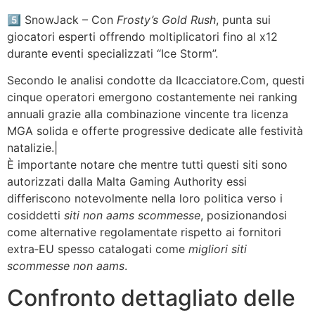
5️⃣ SnowJack – Con
Frosty’s Gold Rush
, punta sui
giocatori esperti offrendo moltiplicatori fino al x12
durante eventi specializzati “Ice Storm”.
Secondo le analisi condotte da Ilcacciatore.Com, questi
cinque operatori emergono costantemente nei ranking
annuali grazie alla combinazione vincente tra licenza
MGA solida e offerte progressive dedicate alle festività
natalizie.|
È importante notare che mentre tutti questi siti sono
autorizzati dalla Malta Gaming Authority essi
differiscono notevolmente nella loro politica verso i
cosiddetti
siti non aams scommesse
, posizionandosi
come alternative regolamentate rispetto ai fornitori
extra‑EU spesso catalogati come
migliori siti
scommesse non aams
.
Confronto dettagliato delle