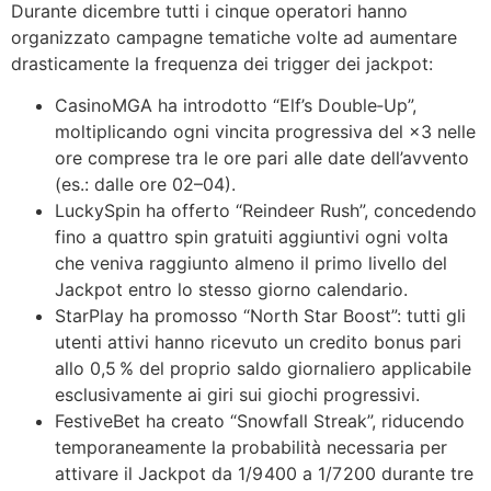
Durante dicembre tutti i cinque operatori hanno
organizzato campagne tematiche volte ad aumentare
drasticamente la frequenza dei trigger dei jackpot:
CasinoMGA ha introdotto “Elf’s Double‑Up”,
moltiplicando ogni vincita progressiva del ×3 nelle
ore comprese tra le ore pari alle date dell’avvento
(es.: dalle ore 02–04).
LuckySpin ha offerto “Reindeer Rush”, concedendo
fino a quattro spin gratuiti aggiuntivi ogni volta
che veniva raggiunto almeno il primo livello del
Jackpot entro lo stesso giorno calendario.
StarPlay ha promosso “North Star Boost”: tutti gli
utenti attivi hanno ricevuto un credito bonus pari
allo 0,5 % del proprio saldo giornaliero applicabile
esclusivamente ai giri sui giochi progressivi.
FestiveBet ha creato “Snowfall Streak”, riducendo
temporaneamente la probabilità necessaria per
attivare il Jackpot da 1/9 400 a 1/7 200 durante tre