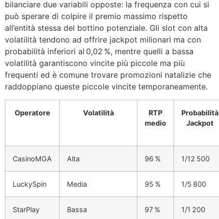
bilanciare due variabili opposte: la frequenza con cui si
può sperare di colpire il premio massimo rispetto
all’entità stessa del bottino potenziale. Gli slot con alta
volatilità tendono ad offrire jackpot milionari ma con
probabilità inferiori al 0,02 %, mentre quelli a bassa
volatilità garantiscono vincite più piccole ma più
frequenti ed è comune trovare promozioni natalizie che
raddoppiano queste piccole vincite temporaneamente.
Operatore
Volatilità
RTP
Probabilità
medio
Jackpot
CasinoMGA
Alta
96 %
1/12 500
LuckySpin
Media
95 %
1/5 800
StarPlay
Bassa
97 %
1/1 200