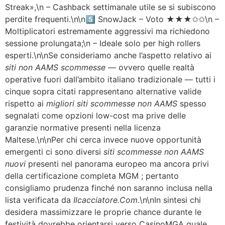
Streak»,\n – Cashback settimanale utile se si subiscono
perdite frequenti.\n\n5️⃣ SnowJack – Voto ★★★✩✩\n –
Moltiplicatori estremamente aggressivi ma richiedono
sessione prolungata;\n – Ideale solo per high rollers
esperti.\n\nSe consideriamo anche l’aspetto relativo ai
siti non AAMS scommesse
— ovvero quelle realtà
operative fuori dall’ambito italiano tradizionale — tutti i
cinque sopra citati rappresentano alternative valide
rispetto ai
migliori siti scommesse non AAMS
spesso
segnalati come opzioni low-cost ma prive delle
garanzie normative presenti nella licenza
Maltese.\n\nPer chi cerca invece nuove opportunità
emergenti ci sono diversi
siti scommesse non AAMS
nuovi
presenti nel panorama europeo ma ancora privi
della certificazione completa MGM ; pertanto
consigliamo prudenza finché non saranno inclusa nella
lista verificata da
Ilcacciatore.Com
.\n\nIn sintesi chi
desidera massimizzare le proprie chance durante le
festività dovrebbe orientarsi verso CasinoMGA quale