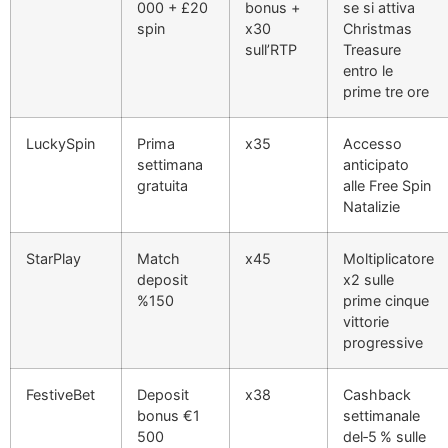
000 + £20
bonus +
se si attiva
spin
x30
Christmas
sull’RTP
Treasure
entro le
prime tre ore
LuckySpin
Prima
x35
Accesso
settimana
anticipato
gratuita
alle Free Spin
Natalizie
StarPlay
Match
x45
Moltiplicatore
deposit
x2 sulle
%150
prime cinque
vittorie
progressive
FestiveBet
Deposit
x38
Cashback
bonus €1
settimanale
500
del‑5 % sulle