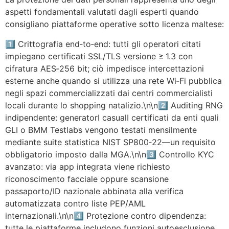
aspetti fondamentali valutati dagli esperti quando
consigliano piattaforme operative sotto licenza maltese:
1️⃣ Crittografia end‑to‑end: tutti gli operatori citati
impiegano certificati SSL/TLS versione ≥ 1.3 con
cifratura AES‑256 bit; ciò impedisce intercettazioni
esterne anche quando si utilizza una rete Wi‑Fi pubblica
negli spazi commercializzati dai centri commercialisti
locali durante lo shopping natalizio.\n\n2️⃣ Auditing RNG
indipendente: generatorI casualI certificati da enti quali
GLI o BMM Testlabs vengono testati mensilmente
mediante suite statistica NIST SP800‑22—un requisito
obbligatorio imposto dalla MGA.\n\n3️⃣ Controllo KYC
avanzato: via app integrata viene richiesto
riconoscimento facciale oppure scansione
passaporto/ID nazionale abbinata alla verifica
automatizzata contro liste PEP/AML
internazionali.\n\n4️⃣ Protezione contro dipendenza:
tutte le piattaforme includono funzioni auto­esclusione