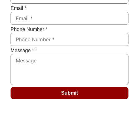
Email
*
Phone Number
*
Message *
*
Submit