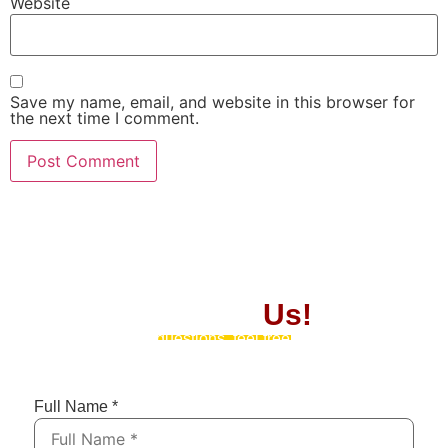
Website
Save my name, email, and website in this browser for
the next time I comment.
Contact
Us!
If you have any questions, feel free to contact us by
submitting the form below. We’ll respond as soon as
possible!
Full Name
*