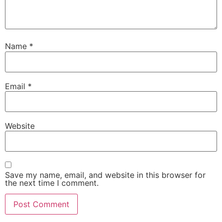
Name
*
Email
*
Website
Save my name, email, and website in this browser for
the next time I comment.