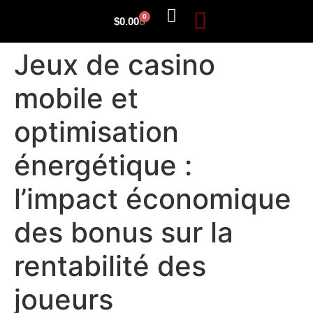
0
$
0.00
Jeux de casino
mobile et
optimisation
énergétique :
l’impact économique
des bonus sur la
rentabilité des
joueurs