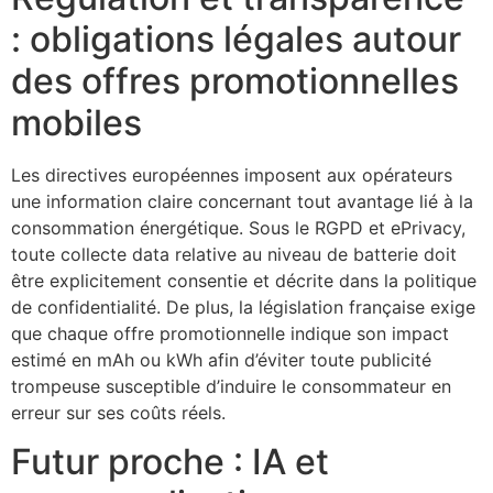
: obligations légales autour
des offres promotionnelles
mobiles
Les directives européennes imposent aux opérateurs
une information claire concernant tout avantage lié à la
consommation énergétique. Sous le RGPD et ePrivacy,
toute collecte data relative au niveau de batterie doit
être explicitement consentie et décrite dans la politique
de confidentialité. De plus, la législation française exige
que chaque offre promotionnelle indique son impact
estimé en mAh ou kWh afin d’éviter toute publicité
trompeuse susceptible d’induire le consommateur en
erreur sur ses coûts réels.
Futur proche : IA et