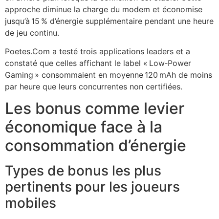
approche diminue la charge du modem et économise
jusqu’à 15 % d’énergie supplémentaire pendant une heure
de jeu continu.
Poetes.Com a testé trois applications leaders et a
constaté que celles affichant le label « Low‑Power
Gaming » consommaient en moyenne 120 mAh de moins
par heure que leurs concurrentes non certifiées.
Les bonus comme levier
économique face à la
consommation d’énergie
Types de bonus les plus
pertinents pour les joueurs
mobiles