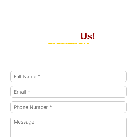
Contact
Us!
If you have any questions, feel free to contact us by
submitting the form below. We’ll respond as soon as
possible!