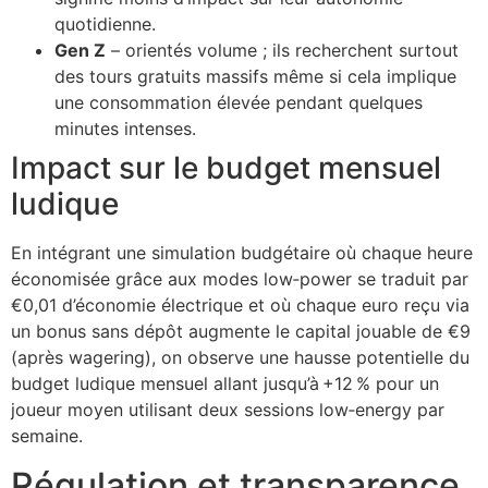
quotidienne.
Gen Z
– orientés volume ; ils recherchent surtout
des tours gratuits massifs même si cela implique
une consommation élevée pendant quelques
minutes intenses.
Impact sur le budget mensuel
ludique
En intégrant une simulation budgétaire où chaque heure
économisée grâce aux modes low‑power se traduit par
€0,01 d’économie électrique et où chaque euro reçu via
un bonus sans dépôt augmente le capital jouable de €9
(après wagering), on observe une hausse potentielle du
budget ludique mensuel allant jusqu’à +12 % pour un
joueur moyen utilisant deux sessions low‑energy par
semaine.
Régulation et transparence