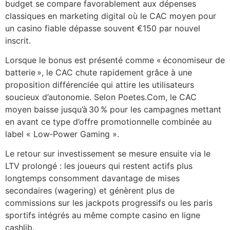
budget se compare favorablement aux dépenses
classiques en marketing digital où le CAC moyen pour
un casino fiable dépasse souvent €150 par nouvel
inscrit.
Lorsque le bonus est présenté comme « économiseur de
batterie », le CAC chute rapidement grâce à une
proposition différenciée qui attire les utilisateurs
soucieux d’autonomie. Selon Poetes.Com, le CAC
moyen baisse jusqu’à 30 % pour les campagnes mettant
en avant ce type d’offre promotionnelle combinée au
label « Low‑Power Gaming ».
Le retour sur investissement se mesure ensuite via le
LTV prolongé : les joueurs qui restent actifs plus
longtemps consomment davantage de mises
secondaires (wagering) et génèrent plus de
commissions sur les jackpots progressifs ou les paris
sportifs intégrés au même compte casino en ligne
cashlib.