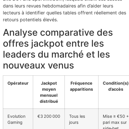
dans leurs revues hebdomadaires afin d’aider leurs
lecteurs à identifier quelles tables offrent réellement des
retours potentiels élevés.
Analyse comparative des
offres jackpot entre les
leaders du marché et les
nouveaux venus
Opérateur
Jackpot
Fréquence
Condition(s)
moyen
apparitions
d’accès
mensuel
distribué
Evolution
€3 200 000
Tous les
Mise ≥ €50 +
Gaming
jours
pari max sur
side‑bet