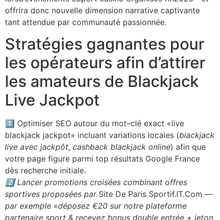
offrira donc nouvelle dimension narrative captivante
tant attendue par communauté passionnée.
Stratégies gagnantes pour
les opérateurs afin d’attirer
les amateurs de Blackjack
Live Jackpot
1️⃣ Optimiser SEO autour du mot–clé exact «live
blackjack jackpot» incluant variations locales (
blackjack
live avec jackpôt
,
cashback blackjack online
) afin que
votre page figure parmi top résultats Google France
dès recherche initiale.
2️⃣ Lancer promotions croisées combinant offres
sportives proposées par
Site De Paris Sportif.IT.Com
—
par exemple «déposez €20 sur notre plateforme
partenaire sport & recevez bonus double entrée + jeton