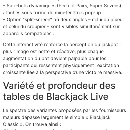
– Side‑bets dynamiques (Perfect Pairs, Super Sevens)
affichés sous forme de mini‑fenêtres pop‑up ;
– Option “split‑screen” où deux angles – celui du joueur
et celui du croupier – sont visibles simultanément sur
appareils compatibles .
Cette interactivité renforce la perception du jackpot :
plus l’image est nette et réactive, plus chaque
augmentation du pot devient palpable pour les
participants qui ressentent physiquement l’excitation
croissante liée à la perspective d’une victoire massive.
Variété et profondeur des
tables de Blackjack Live
Le spectre des variantes proposées par les fournisseurs
majeurs dépasse largement le simple « Blackjack
Classic ». On trouve ainsi :