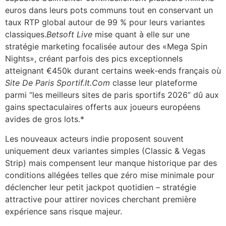
euros dans leurs pots communs tout en conservant un
taux RTP global autour de 99 % pour leurs variantes
classiques.
Betsoft Live
mise quant à elle sur une
stratégie marketing focalisée autour des «​Mega Spin
Nights​», créant parfois des pics exceptionnels
atteignant €450k durant certains week‐ends français où
Site De Paris Sportif.It.Com
classe leur plateforme
parmi “les meilleurs sites de paris sportifs 2026” dû aux
gains spectaculaires offerts aux joueurs européens
avides de gros lots.*
Les nouveaux acteurs indie proposent souvent
uniquement deux variantes simples (Classic & Vegas
Strip) mais compensent leur manque historique par des
conditions allégées telles que zéro mise minimale pour
déclencher leur petit jackpot quotidien – stratégie
attractive pour attirer novices cherchant première
expérience sans risque majeur.