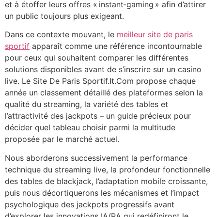
et à étoffer leurs offres « instant‑gaming » afin d’attirer
un public toujours plus exigeant.
Dans ce contexte mouvant, le
meilleur site de paris
sportif
apparaît comme une référence incontournable
pour ceux qui souhaitent comparer les différentes
solutions disponibles avant de s’inscrire sur un casino
live. Le Site De Paris Sportif.It.Com propose chaque
année un classement détaillé des plateformes selon la
qualité du streaming, la variété des tables et
l’attractivité des jackpots – un guide précieux pour
décider quel tableau choisir parmi la multitude
proposée par le marché actuel.
Nous aborderons successivement la performance
technique du streaming live, la profondeur fonctionnelle
des tables de blackjack, l’adaptation mobile croissante,
puis nous décortiquerons les mécanismes et l’impact
psychologique des jackpots progressifs avant
d’explorer les innovations IA/RA qui redéfiniront le