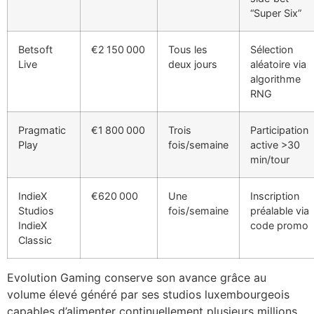
“Super Six”
Betsoft
€2 150 000
Tous les
Sélection
Live
deux jours
aléatoire via
algorithme
RNG
Pragmatic
€1 800 000
Trois
Participation
Play
fois/semaine
active >30
min/tour
IndieX
€620 000
Une
Inscription
Studios
fois/semaine
préalable via
IndieX
code promo
Classic
Evolution Gaming conserve son avance grâce au
volume élevé généré par ses studios luxembourgeois
capables d’alimenter continuellement plusieurs millions