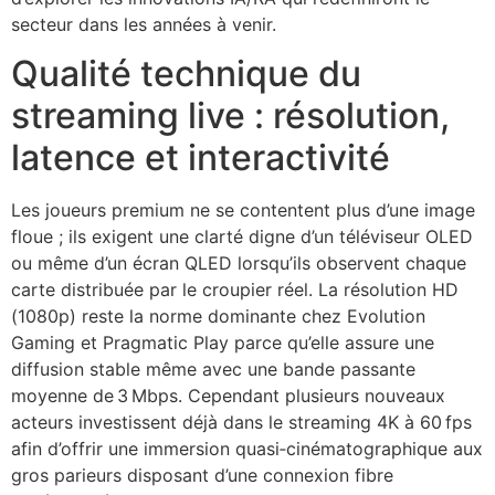
secteur dans les années à venir.
Qualité technique du
streaming live : résolution,
latence et interactivité
Les joueurs premium ne se contentent plus d’une image
floue ; ils exigent une clarté digne d’un téléviseur OLED
ou même d’un écran QLED lorsqu’ils observent chaque
carte distribuée par le croupier réel. La résolution HD
(1080p) reste la norme dominante chez Evolution
Gaming et Pragmatic Play parce qu’elle assure une
diffusion stable même avec une bande passante
moyenne de 3 Mbps. Cependant plusieurs nouveaux
acteurs investissent déjà dans le streaming 4K à 60 fps
afin d’offrir une immersion quasi‑cinématographique aux
gros parieurs disposant d’une connexion fibre