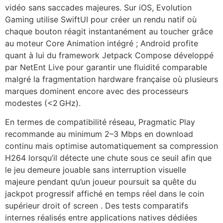
vidéo sans saccades majeures. Sur iOS, Evolution
Gaming utilise SwiftUI pour créer un rendu natif où
chaque bouton réagit instantanément au toucher grâce
au moteur Core Animation intégré ; Android profite
quant à lui du framework Jetpack Compose développé
par NetEnt Live pour garantir une fluidité comparable
malgré la fragmentation hardware française où plusieurs
marques dominent encore avec des processeurs
modestes (<2 GHz).
En termes de compatibilité réseau, Pragmatic Play
recommande au minimum 2–3 Mbps en download
continu mais optimise automatiquement sa compression
H264 lorsqu’il détecte une chute sous ce seuil afin que
le jeu demeure jouable sans interruption visuelle
majeure pendant qu’un joueur poursuit sa quête du
jackpot progressif affiché en temps réel dans le coin
supérieur droit of screen . Des tests comparatifs
internes réalisés entre applications natives dédiées