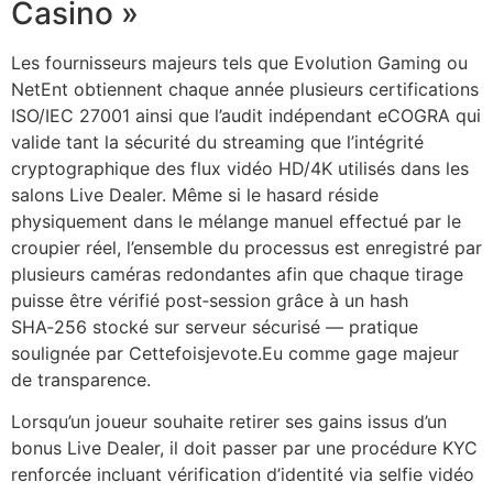
Casino »
Les fournisseurs majeurs tels que Evolution Gaming ou
NetEnt obtiennent chaque année plusieurs certifications
ISO/IEC 27001 ainsi que l’audit indépendant eCOGRA qui
valide tant la sécurité du streaming que l’intégrité
cryptographique des flux vidéo HD/4K utilisés dans les
salons Live Dealer. Même si le hasard réside
physiquement dans le mélange manuel effectué par le
croupier réel, l’ensemble du processus est enregistré par
plusieurs caméras redondantes afin que chaque tirage
puisse être vérifié post‑session grâce à un hash
SHA‑256 stocké sur serveur sécurisé — pratique
soulignée par Cettefoisjevote.Eu comme gage majeur
de transparence.
Lorsqu’un joueur souhaite retirer ses gains issus d’un
bonus Live Dealer, il doit passer par une procédure KYC
renforcée incluant vérification d’identité via selfie vidéo