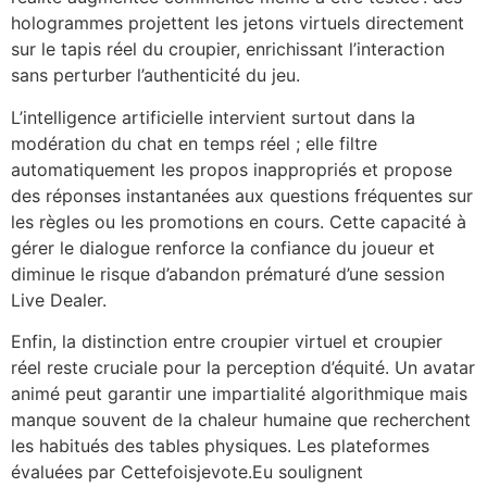
hologrammes projettent les jetons virtuels directement
sur le tapis réel du croupier, enrichissant l’interaction
sans perturber l’authenticité du jeu.
L’intelligence artificielle intervient surtout dans la
modération du chat en temps réel ; elle filtre
automatiquement les propos inappropriés et propose
des réponses instantanées aux questions fréquentes sur
les règles ou les promotions en cours. Cette capacité à
gérer le dialogue renforce la confiance du joueur et
diminue le risque d’abandon prématuré d’une session
Live Dealer.
Enfin, la distinction entre croupier virtuel et croupier
réel reste cruciale pour la perception d’équité. Un avatar
animé peut garantir une impartialité algorithmique mais
manque souvent de la chaleur humaine que recherchent
les habitués des tables physiques. Les plateformes
évaluées par Cettefoisjevote.Eu soulignent