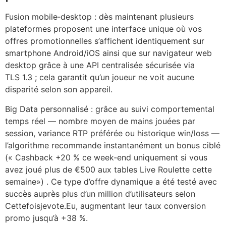
Fusion mobile‑desktop : dès maintenant plusieurs
plateformes proposent une interface unique où vos
offres promotionnelles s’affichent identiquement sur
smartphone Android/iOS ainsi que sur navigateur web
desktop grâce à une API centralisée sécurisée via
TLS 1.3 ; cela garantit qu’un joueur ne voit aucune
disparité selon son appareil.
Big Data personnalisé : grâce au suivi comportemental
temps réel — nombre moyen de mains jouées par
session, variance RTP préférée ou historique win/loss —
l’algorithme recommande instantanément un bonus ciblé
(« Cashback +20 % ce week‑end uniquement si vous
avez joué plus de €500 aux tables Live Roulette cette
semaine») . Ce type d’offre dynamique a été testé avec
succès auprès plus d’un million d’utilisateurs selon
Cettefoisjevote.Eu, augmentant leur taux conversion
promo jusqu’à +38 %.