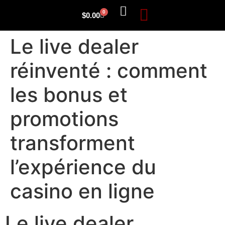
0
$
0.00
Le live dealer
réinventé : comment
les bonus et
promotions
transforment
l’expérience du
casino en ligne
Le live dealer