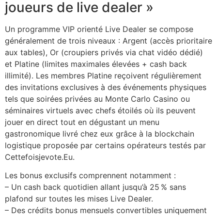
joueurs de live dealer »
Un programme VIP orienté Live Dealer se compose
généralement de trois niveaux : Argent (accès prioritaire
aux tables), Or (croupiers privés via chat vidéo dédié)
et Platine (limites maximales élevées + cash back
illimité). Les membres Platine reçoivent régulièrement
des invitations exclusives à des événements physiques
tels que soirées privées au Monte Carlo Casino ou
séminaires virtuels avec chefs étoilés où ils peuvent
jouer en direct tout en dégustant un menu
gastronomique livré chez eux grâce à la blockchain
logistique proposée par certains opérateurs testés par
Cettefoisjevote.Eu.
Les bonus exclusifs comprennent notamment :
– Un cash back quotidien allant jusqu’à 25 % sans
plafond sur toutes les mises Live Dealer.
– Des crédits bonus mensuels convertibles uniquement