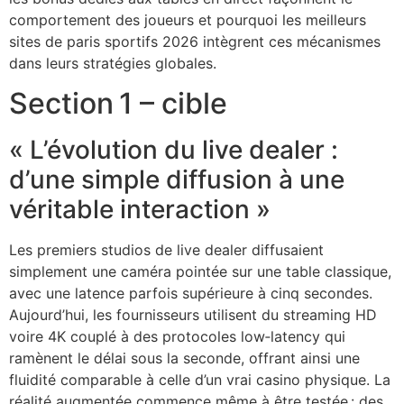
comportement des joueurs et pourquoi les meilleurs
sites de paris sportifs 2026 intègrent ces mécanismes
dans leurs stratégies globales.
Section 1 – cible
« L’évolution du live dealer :
d’une simple diffusion à une
véritable interaction »
Les premiers studios de live dealer diffusaient
simplement une caméra pointée sur une table classique,
avec une latence parfois supérieure à cinq secondes.
Aujourd’hui, les fournisseurs utilisent du streaming HD
voire 4K couplé à des protocoles low‑latency qui
ramènent le délai sous la seconde, offrant ainsi une
fluidité comparable à celle d’un vrai casino physique. La
réalité augmentée commence même à être testée : des