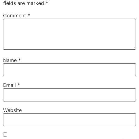
fields are marked
*
Comment
*
Name
*
Email
*
Website