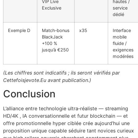
VIP Live
hautes /
Exclusive
service
dédié
Exemple D
Match‑bonus
x35
Interface
BlackJack
mobile
+100 %
fluide /
jusqu’à €250
exigences
modérées
(Les chiffres sont indicatifs ; ils seront vérifiés par
Cettefoisjevote.Eu avant publication.)
Conclusion
L’alliance entre technologie ultra‑réaliste — streaming
HD/4K , IA conversationnelle et futur blockchain — et
offre promotionnelle hyper ciblée crée aujourd’hui une
proposition unique capable séduire tant novices curieux