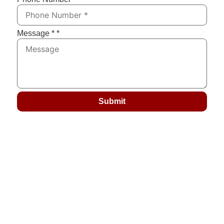
Message *
*
Submit