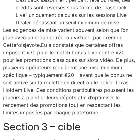
Cashback saisonnier : pendant l’été ou Noël, des
crédits sont reversés sous forme de “cashback
Live” uniquement calculés sur les sessions Live
Dealer dépassant un seuil minimum de mise.
Les exigences de mise varient souvent selon que l’on
joue avec un croupier réel ou virtuel ; par exemple
Cettefoisjevote.Eu a constaté que certaines offres
imposent x30 pour le match bonus Live contre x20
pour les promotions classiques sur slots vidéo. De plus,
plusieurs opérateurs requièrent une mise minimum
spécifique – typiquement €20 – avant que le bonus ne
soit activé sur la roulette en direct ou le poker Texas
Hold’em Live. Ces conditions particulières poussent les
joueurs à planifier leurs dépôts afin d’optimiser le
rendement des promotions tout en respectant les
limites imposées par chaque plateforme.
Section 3 – cible