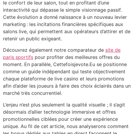
le confort de leur salon, tout en profitant d’une
interactivité qui dépasse le simple visionnage passif.
Cette évolution a donné naissance à un nouveau levier
marketing : les incitations financières spécifiques aux
salons live, qui permettent aux opérateurs d’attirer et de
retenir un public exigeant.
Découvrez également notre comparateur de
site de
paris sportifs
pour profiter des meilleures offres du
moment. En parallèle, Cettefoisjevote.Eu se positionne
comme un guide indépendant qui teste objectivement
chaque plateforme de live casino et leurs promotions
afin d’aider les joueurs à faire des choix éclairés dans un
marché très concurrentiel.
L’enjeu n’est plus seulement la qualité visuelle ; il s’agit
désormais d’allier technologie immersive et offres
promotionnelles ciblées pour créer une expérience
unique. Au fil de cet article, nous analyserons comment
les bonus dédiés aux tables en direct façonnent le