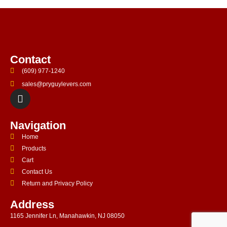
Contact
(609) 977-1240
sales@pryguylevers.com
Navigation
Home
Products
Cart
Contact Us
Return and Privacy Policy
Address
1165 Jennifer Ln, Manahawkin, NJ 08050