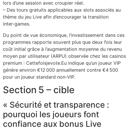
lors d’une session avec croupier réel.
– Des tours gratuits applicables aux slots associés au
thème du jeu Live afin d’encourager la transition
inter‑games.
Du point de vue économique, l’investissement dans ces
programmes rapporte souvent plus que deux fois leur
coût initial grâce à l’augmentation moyenne du revenu
moyen par utilisateur (ARPU) observée chez les casinos
premium : Cettefoisjevote.Eu indique qu’un joueur VIP
génère environ €12 000 annuellement contre €4 500
pour un joueur standard non‑VIP.
Section 5 – cible
« Sécurité et transparence :
pourquoi les joueurs font
confiance aux bonus Live