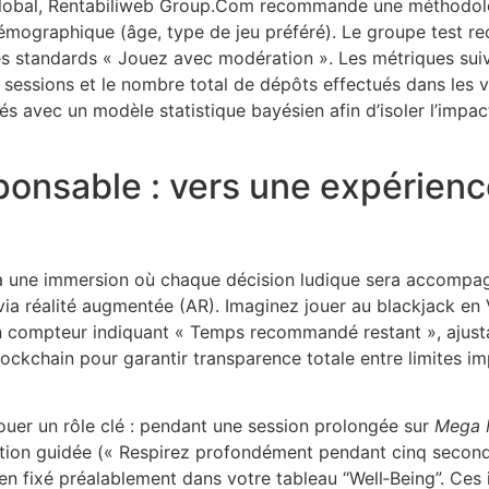
 global, Rentabiliweb Group.Com recommande une méthodolo
ographique (âge, type de jeu préféré). Le groupe test reço
s standards « Jouez avec modération ». Les métriques sui
 sessions et le nombre total de dépôts effectués dans les 
sés avec un modèle statistique bayésien afin d’isoler l’impa
ponsable : vers une expérien
 une immersion où chaque décision ludique sera accompagn
a réalité augmentée (AR). Imaginez jouer au blackjack en 
un compteur indiquant « Temps recommandé restant », ajust
ockchain pour garantir transparence totale entre limites im
ouer un rôle clé : pendant une session prolongée sur
Mega 
ion guidée (« Respirez profondément pendant cinq seconde
en fixé préalablement dans votre tableau “Well‑Being”. Ces