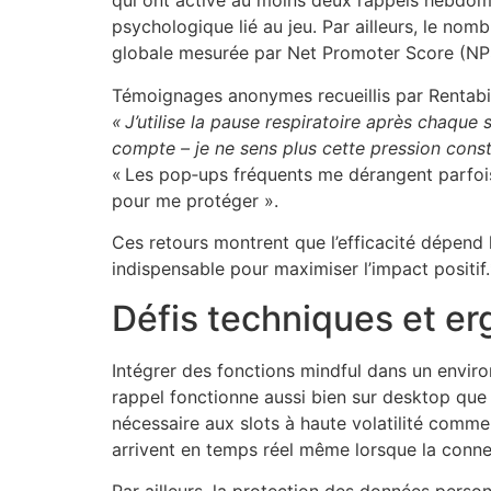
qui ont activé au moins deux rappels hebdomad
psychologique lié au jeu. Par ailleurs, le no
globale mesurée par Net Promoter Score (NP
Témoignages anonymes recueillis par Rentabi
« J’utilise la pause respiratoire après chaqu
compte – je ne sens plus cette pression const
« Les pop‑ups fréquents me dérangent parfoi
pour me protéger ».
Ces retours montrent que l’efficacité dépend 
indispensable pour maximiser l’impact positif.
Défis techniques et e
Intégrer des fonctions mindful dans un enviro
rappel fonctionne aussi bien sur desktop que 
nécessaire aux slots à haute volatilité comm
arrivent en temps réel même lorsque la connexi