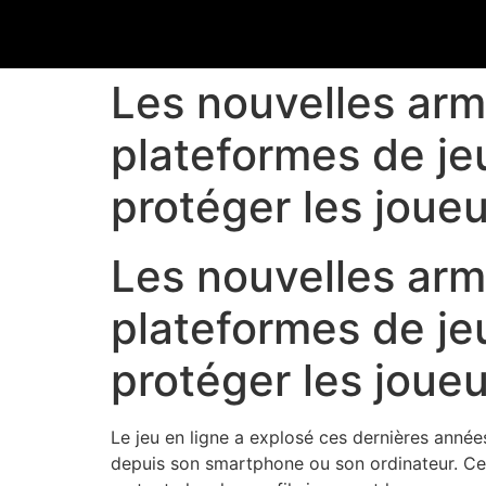
Les nouvelles arm
plateformes de je
protéger les joue
Les nouvelles arm
plateformes de je
protéger les joue
Le jeu en ligne a explosé ces dernières année
depuis son smartphone ou son ordinateur. Ce