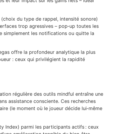
s et leur impact sur les gains nets – idéal
n (choix du type de rappel, intensité sonore)
rfaces trop agressives – pop‑up toutes les
 simplement les notifications ou quitte la
egas offre la profondeur analytique la plus
ur : ceux qui privilégient la rapidité
tion régulière des outils mindful entraîne une
ans assistance consciente. Ces recherches
aire (le moment où le joueur décide lui‑même
 Index) parmi les participants actifs : ceux