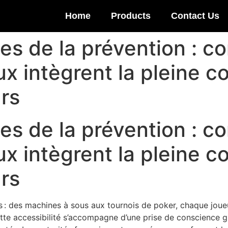
Home
Products
Contact Us
es de la prévention : c
ux intègrent la pleine 
urs
es de la prévention : c
ux intègrent la pleine 
urs
s : des machines à sous aux tournois de poker, chaque joue
tte accessibilité s’accompagne d’une prise de conscience 