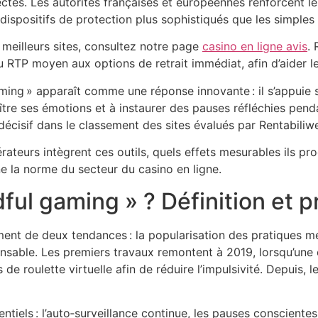
ectés. Les autorités françaises et européennes renforcent l
dispositifs de protection plus sophistiqués que les simple
 meilleurs sites, consultez notre page
casino en ligne avis
.
 RTP moyen aux options de retrait immédiat, afin d’aider les
ing » apparaît comme une réponse innovante : il s’appuie s
aître ses émotions et à instaurer des pauses réfléchies pend
 décisif dans le classement des sites évalués par Rentabil
teurs intègrent ces outils, quels effets mesurables ils pro
e la norme du secteur du casino en ligne.
dful gaming » ? Définition et
ent de deux tendances : la popularisation des pratiques mé
nsable. Les premiers travaux remontent à 2019, lorsqu’une
de roulette virtuelle afin de réduire l’impulsivité. Depuis,
entiels : l’auto‑surveillance continue, les pauses conscien