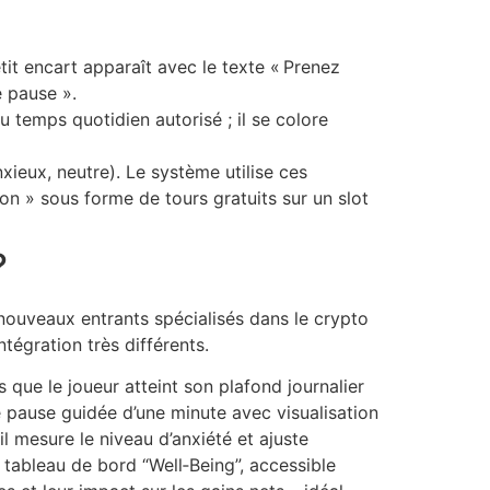
it encart apparaît avec le texte « Prenez
e pause ».
 temps quotidien autorisé ; il se colore
xieux, neutre). Le système utilise ces
on » sous forme de tours gratuits sur un slot
?
ouveaux entrants spécialisés dans le crypto
tégration très différents.
 que le joueur atteint son plafond journalier
e pause guidée d’une minute avec visualisation
il mesure le niveau d’anxiété et ajuste
ableau de bord “Well‑Being”, accessible