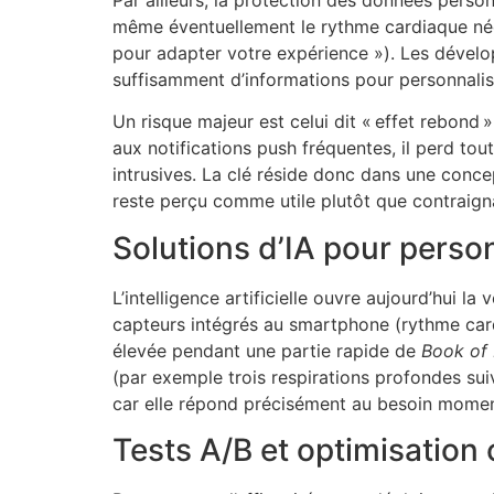
Par ailleurs, la protection des données person
même éventuellement le rythme cardiaque néce
pour adapter votre expérience »). Les dével
suffisamment d’informations pour personnalis
Un risque majeur est celui dit « effet rebond »
aux notifications push fréquentes, il perd t
intrusives. La clé réside donc dans une conce
reste perçu comme utile plutôt que contraign
Solutions d’IA pour person
L’intelligence artificielle ouvre aujourd’hui
capteurs intégrés au smartphone (rythme cardi
élevée pendant une partie rapide de
Book of
(par exemple trois respirations profondes su
car elle répond précisément au besoin moment
Tests A/B et optimisation