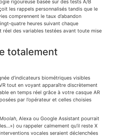
gie rigoureuse basée sur des tests A/B
it les rappels personnalisés tandis que le
vies comprennent le taux d’abandon
vingt‑quatre heures suivant chaque
ct réel des variables testées avant toute mise
ce totalement
ée d’indicateurs biométriques visibles
VR tout en voyant apparaître discrètement
able en temps réel grâce à votre casque AR
posées par l’opérateur et celles choisies
Moolah
, Alexa ou Google Assistant pourrait
s…») ou rappeler calmement qu’il reste X
 interventions vocales seraient déclenchées