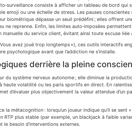
to‑surveillance consiste à afficher un tableau de bord qui s
simple emoji ou une échelle de stress. Les pauses conscient
ur biométrique dépasse un seuil prédéfini ; elles offrent u
u ne reprenne. Enfin, les limites auto‑imposées permettent 
 manuelle du service client, évitant ainsi toute excuse liée
ous avez joué trop longtemps »), ces outils interactifs eng
re psychologique avant que l’addiction ne s’installe.
iques derrière la pleine conscien
ur du système nerveux autonome ; elle diminue la productio
haute volatilité ou les paris sportifs en direct. En ralentis
t d’évaluer plus objectivement la valeur attendue d’un par
e la métacognition : lorsqu’un joueur indique qu’il se sent «
 RTP plus stable (par exemple, un blackjack à faible varia
t le besoin d’interventions externes.