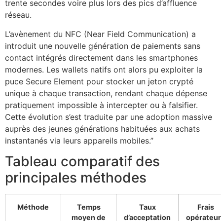
trente secondes voire plus lors des pics d’affluence
réseau.
L’avènement du NFC (Near Field Communication) a
introduit une nouvelle génération de paiements sans
contact intégrés directement dans les smartphones
modernes. Les wallets natifs ont alors pu exploiter la
puce Secure Element pour stocker un jeton crypté
unique à chaque transaction, rendant chaque dépense
pratiquement impossible à intercepter ou à falsifier.
Cette évolution s’est traduite par une adoption massive
auprès des jeunes générations habituées aux achats
instantanés via leurs appareils mobiles.”
Tableau comparatif des
principales méthodes
Méthode
Temps
Taux
Frais
moyen de
d’acceptation
opérateu