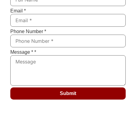
Email
*
Phone Number
*
Message *
*
Submit