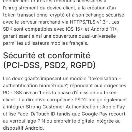
contiennent toutes les fonctions nécessaires à
l’enregistrement du device client, à la création d’un
token transactionnel crypté et à son échange sécurisé
avec le serveur marchand via HTTPS/TLS v1.​3+. Les
SDK sont compatibles avec iOS 15+ et Android 11+,
garantissant ainsi une couverture quasi‑universelle
parmi les utilisateurs mobiles français.
Sécurité et conformité
(PCI‑DSS, PSD2, RGPD)
Les deux géants imposent un modèle “tokenisation +
authentification biométrique”, répondant aux exigences
PCI‑DSS niveau 1 dès la phase d’émission du token
client . La directive européenne PSD2 oblige également
à intégrer Strong Customer Authentication ; Apple Pay
utilise Face ID/Touch ID tandis que Google Pay recourt
au verrouillage PIN ou empreinte digitale intégrée au
dispositif Android.