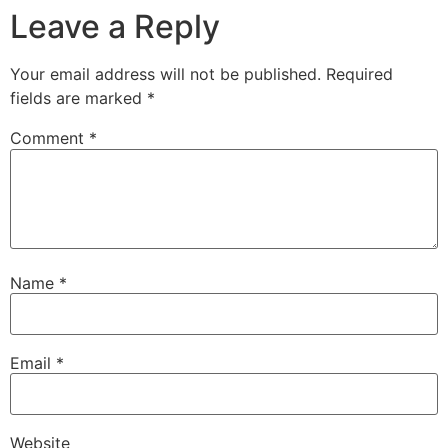
Leave a Reply
Your email address will not be published.
Required
fields are marked
*
Comment
*
Name
*
Email
*
Website