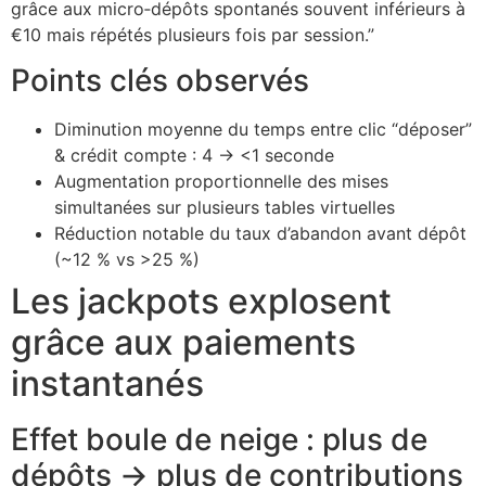
grâce aux micro‑dépôts spontanés souvent inférieurs à
€10 mais répétés plusieurs fois par session.”
Points clés observés
Diminution moyenne du temps entre clic “déposer”
& crédit compte : 4 → <1 seconde
Augmentation proportionnelle des mises
simultanées sur plusieurs tables virtuelles
Réduction notable du taux d’abandon avant dépôt
(~12 % vs >25 %)
Les jackpots explosent
grâce aux paiements
instantanés
Effet boule de neige : plus de
dépôts → plus de contributions