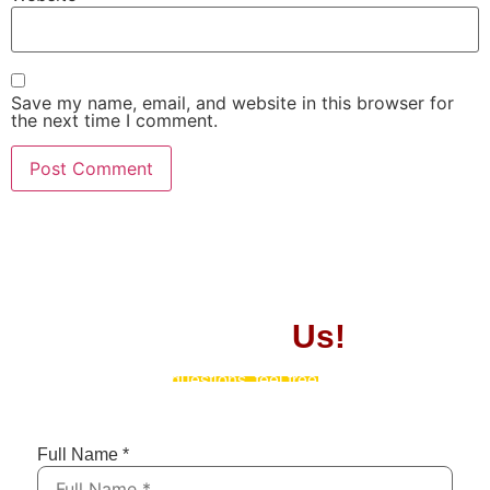
Save my name, email, and website in this browser for
the next time I comment.
Contact
Us!
If you have any questions, feel free to contact us by
submitting the form below. We’ll respond as soon as
possible!
Full Name
*