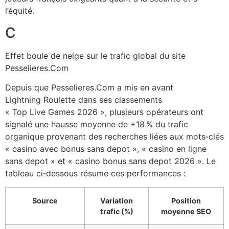
l’équité.
C
Effet boule de neige sur le trafic global du site
Pesselieres.Com
Depuis que Pesselieres.Com a mis en avant
Lightning Roulette dans ses classements
« Top Live Games 2026 », plusieurs opérateurs ont
signalé une hausse moyenne de +18 % du trafic
organique provenant des recherches liées aux mots‑clés
« casino avec bonus sans depot », « casino en ligne
sans depot » et « casino bonus sans depot 2026 ». Le
tableau ci‑dessous résume ces performances :
Source
Variation
Position
trafic (%)
moyenne SEO