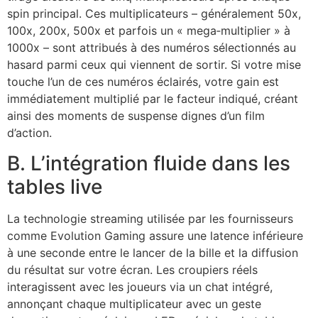
spin principal. Ces multiplicateurs – généralement 50x,
100x, 200x, 500x et parfois un « mega‑multiplier » à
1000x – sont attribués à des numéros sélectionnés au
hasard parmi ceux qui viennent de sortir. Si votre mise
touche l’un de ces numéros éclairés, votre gain est
immédiatement multiplié par le facteur indiqué, créant
ainsi des moments de suspense dignes d’un film
d’action.
B. L’intégration fluide dans les
tables live
La technologie streaming utilisée par les fournisseurs
comme Evolution Gaming assure une latence inférieure
à une seconde entre le lancer de la bille et la diffusion
du résultat sur votre écran. Les croupiers réels
interagissent avec les joueurs via un chat intégré,
annonçant chaque multiplicateur avec un geste