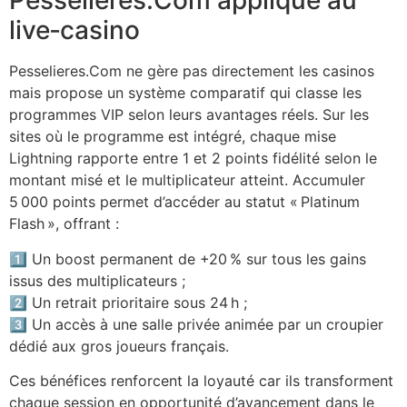
Pesselieres.Com appliqué au
live‑casino
Pesselieres.Com ne gère pas directement les casinos
mais propose un système comparatif qui classe les
programmes VIP selon leurs avantages réels. Sur les
sites où le programme est intégré, chaque mise
Lightning rapporte entre 1 et 2 points fidélité selon le
montant misé et le multiplicateur atteint. Accumuler
5 000 points permet d’accéder au statut « Platinum
Flash », offrant :
1️⃣ Un boost permanent de +20 % sur tous les gains
issus des multiplicateurs ;
2️⃣ Un retrait prioritaire sous 24 h ;
3️⃣ Un accès à une salle privée animée par un croupier
dédié aux gros joueurs français.
Ces bénéfices renforcent la loyauté car ils transforment
chaque session en opportunité d’avancement dans le