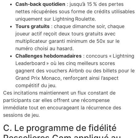
Cash‑back quotidien
: jusqu’à 15 % des pertes
nettes récupérées sous forme de crédits utilisables
uniquement sur Lightning Roulette.
Tours gratuits
: chaque dimanche soir, chaque
joueur actif reçoit deux tours gratuits avec
multiplicateur garanti minimum de 50x sur le
numéro choisi au hasard.
Challenges hebdomadaires
: concours « Lightning
Leaderboard » où les cinq meilleurs scores
gagnent des vouchers Airbnb ou des billets pour le
Grand Prix Monaco, renforçant ainsi l’aspect
compétitif du jeu.
Ces incitations maintiennent un flux constant de
participants car elles offrent une récompense
immédiate tout en encourageant la récurrence des
sessions de jeu.
C. Le programme de fidélité