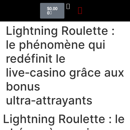
$
0.00
0
Lightning Roulette :
le phénomène qui
redéfinit le
live‑casino grâce aux
bonus
ultra‑attrayants
Lightning Roulette : le