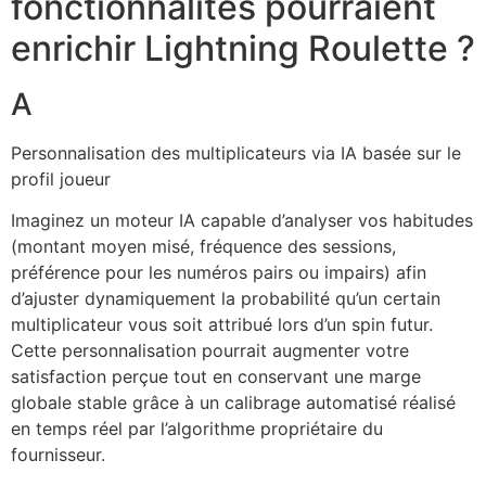
fonctionnalités pourraient
enrichir Lightning Roulette ?
A
Personnalisation des multiplicateurs via IA basée sur le
profil joueur
Imaginez un moteur IA capable d’analyser vos habitudes
(montant moyen misé, fréquence des sessions,
préférence pour les numéros pairs ou impairs) afin
d’ajuster dynamiquement la probabilité qu’un certain
multiplicateur vous soit attribué lors d’un spin futur.
Cette personnalisation pourrait augmenter votre
satisfaction perçue tout en conservant une marge
globale stable grâce à un calibrage automatisé réalisé
en temps réel par l’algorithme propriétaire du
fournisseur.