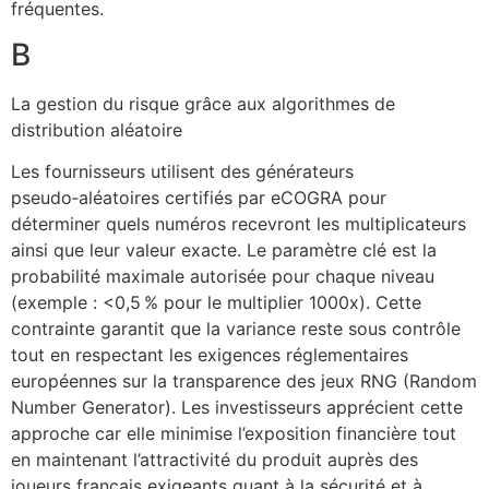
fréquentes.
B
La gestion du risque grâce aux algorithmes de
distribution aléatoire
Les fournisseurs utilisent des générateurs
pseudo‑aléatoires certifiés par eCOGRA pour
déterminer quels numéros recevront les multiplicateurs
ainsi que leur valeur exacte. Le paramètre clé est la
probabilité maximale autorisée pour chaque niveau
(exemple : <0,5 % pour le multiplier 1000x). Cette
contrainte garantit que la variance reste sous contrôle
tout en respectant les exigences réglementaires
européennes sur la transparence des jeux RNG (Random
Number Generator). Les investisseurs apprécient cette
approche car elle minimise l’exposition financière tout
en maintenant l’attractivité du produit auprès des
joueurs français exigeants quant à la sécurité et à