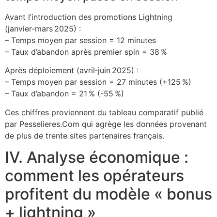
Avant l’introduction des promotions Lightning
(janvier‑mars 2025) :
– Temps moyen par session = 12 minutes
– Taux d’abandon après premier spin = 38 %
Après déploiement (avril‑juin 2025) :
– Temps moyen par session = 27 minutes (+125 %)
– Taux d’abandon = 21 % (-55 %)
Ces chiffres proviennent du tableau comparatif publié
par Pesselieres.Com qui agrège les données provenant
de plus de trente sites partenaires français.
IV. Analyse économique :
comment les opérateurs
profitent du modèle « bonus
+ lightning »