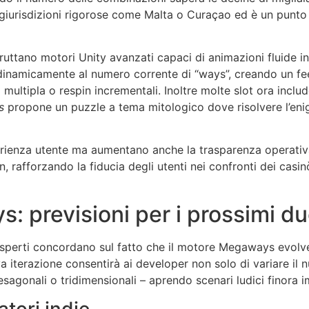
 giurisdizioni rigorose come Malta o Curaçao ed è un punto c
fruttano motori Unity avanzati capaci di animazioni fluide i
no dinamicamente al numero corrente di “ways”, creando un
ultipla o respin incrementali. Inoltre molte slot ora includon
s
propone un puzzle a tema mitologico dove risolvere l’enigm
erienza utente ma aumentano anche la trasparenza operativ
rafforzando la fiducia degli utenti nei confronti dei casinò o
s: previsioni per i prossimi d
perti concordano sul fatto che il motore Megaways evolverà 
iterazione consentirà ai developer non solo di variare il n
esagonali o tridimensionali – aprendo scenari ludici finora i