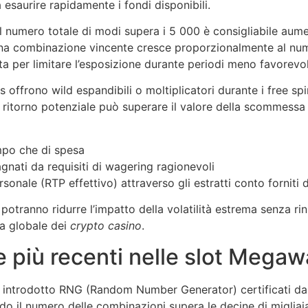
a esaurire rapidamente i fondi disponibili.
l numero totale di modi supera i 5 000 è consigliabile aum
una combinazione vincente cresce proporzionalmente al numer
a per limitare l’esposizione durante periodi meno favorevol
ys offrono wild espandibili o moltiplicatori durante i free s
 ritorno potenziale può superare il valore della scommessa o
tempo che di spesa
ati da requisiti di wagering ragionevoli
sonale (RTP effettivo) attraverso gli estratti conto forniti 
otranno ridurre l’impatto della volatilità estrema senza rin
ma globale dei
crypto casino
.
e più recenti nelle slot Mega
nno introdotto RNG (Random Number Generator) certificati da
do il numero delle combinazioni supera le decine di migliaia