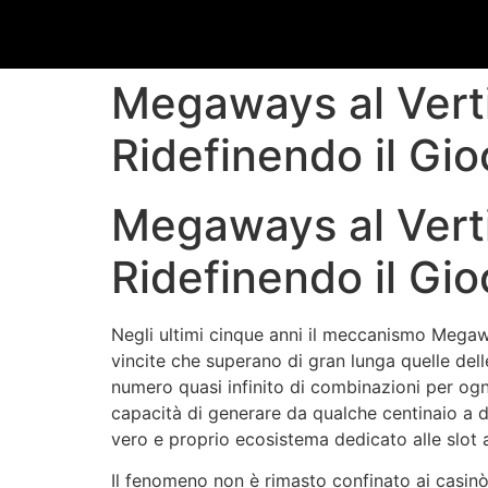
Megaways al Verti
Ridefinendo il Gi
Megaways al Verti
Ridefinendo il Gi
Negli ultimi cinque anni il meccanismo Megaway
vincite che superano di gran lunga quelle del
numero quasi infinito di combinazioni per ogni
capacità di generare da qualche centinaio a de
vero e proprio ecosistema dedicato alle slot 
Il fenomeno non è rimasto confinato ai casinò