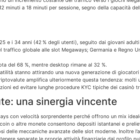
12 minuti a 18 minuti per sessione, segno della capacità d
 25 e i 34 anni (42 % degli utenti), seguito dai giovani adulti
 del traffico globale alle slot Megaways; Germania e Regno U
uota del 68 %, mentre desktop rimane al 32 %.
atilità stanno attirando una nuova generazione di giocatori 
criptovalute amplifica ulteriormente questa tendenza: molti 
azioni ed evitare lunghe procedure KYC tipiche dei casinò tr
e: una sinergia vincente
ys con velocità sorprendente perché offrono un mix ideale t
Bitcoin o altre monete consentono depositi istantanei e preli
riosi delle meccaniche avanzate delle slot moderne. Inoltre l
tenere separate le proprie attività finanziarie dal profilo p