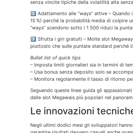
senza vincite tipiche della volatilità alta senz
2️⃣ Adattamento alle “ways” attive – Quando i
15 %) perché la probabilità media di colpire 
“ways” scendono sotto i 1 500 riduci la puntat
3️⃣ Sfrutta i giri gratuiti – Molte slot Megawa
piuttosto che sulle puntate standard perché il
Bullet list of quick tips
– Imposta limiti giornalieri sia in termini di 
– Usa bonus senza deposito solo se accompagn
– Monitora regolarmente il tasso di ritorno per
Seguendo queste linee guida gli appassionati p
dalle slot Megawai​s più popolari nel panora
Le innovazioni tecnich
Negli ultimi dodici mesi gli sviluppatori ha
garantire risultati davvero casuali anche quan