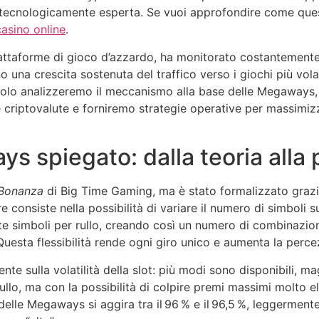
 e tecnologicamente esperta. Se vuoi approfondire come qu
asino online
.
di piattaforme di gioco d’azzardo, ha monitorato costantemen
no una crescita sostenuta del traffico verso i giochi più vol
ticolo analizzeremo il meccanismo alla base delle Megaways, 
 criptovalute e forniremo strategie operative per massimizza
 spiegato: dalla teoria alla 
Bonanza
di Big Time Gaming, ma è stato formalizzato grazi
ore consiste nella possibilità di variare il numero di simboli
tte simboli per rullo, creando così un numero di combinazion
. Questa flessibilità rende ogni giro unico e aumenta la percez
nte sulla volatilità della slot: più modi sono disponibili, m
o, ma con la possibilità di colpire premi massimi molto e
 delle Megaways si aggira tra il 96 % e il 96,5 %, leggerment