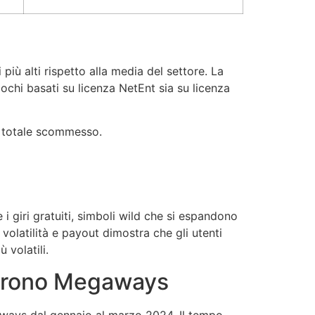
più alti rispetto alla media del settore. La
iochi basati su licenza NetEnt sia su licenza
l totale scommesso.
 giri gratuiti, simboli wild che si espandono
 volatilità e payout dimostra che gli utenti
 volatili.
offrono Megaways
gaways dal gennaio al marzo 2024. Il tempo