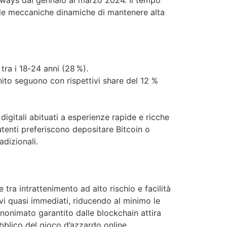
elle meccaniche dinamiche di mantenere alta
 tra i 18‑24 anni (28 %).
nito seguono con rispettivi share del 12 %
digitali abituati a esperienze rapide e ricche
utenti preferiscono depositare Bitcoin o
adizionali.
ra intrattenimento ad alto rischio e facilità
evi quasi immediati, riducendo al minimo le
’anonimato garantito dalle blockchain attira
ubblico del gioco d’azzardo online.