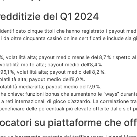
edditizie del Q1 2024
identificato cinque titoli che hanno registrato i payout medi 
i da oltre cinquanta casinò online certificati e include sia g
 volatilità alta; payout medio mensile del 8,7 % rispetto a
latilità molto alta; payout medio dell’8,4 %.
1 %, volatilità alta; payout medio dell’8,2 %.
atilità alta; payout medio dell’8,0 %.
atilità media‑alta; payout medio dell’7,9 %.
che chiave: funzioni bonus che aumentano le “ways” durante i
 a reti internazionali di gioco d’azzardo. La correlazione tra
neficiare delle percentuali più elevate offerte dalle slot più
giocatori su piattaforme che 
trano un incremento costante del traffico verso i giochi Me