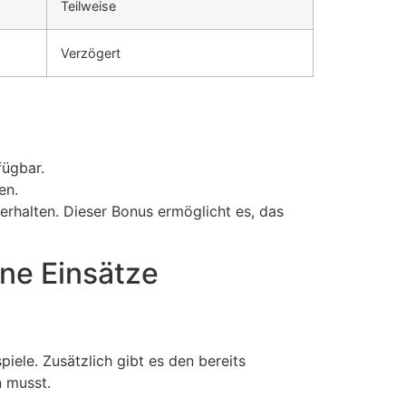
Teilweise
Verzögert
fügbar.
en.
erhalten. Dieser Bonus ermöglicht es, das
ne Einsätze
iele. Zusätzlich gibt es den bereits
n musst.