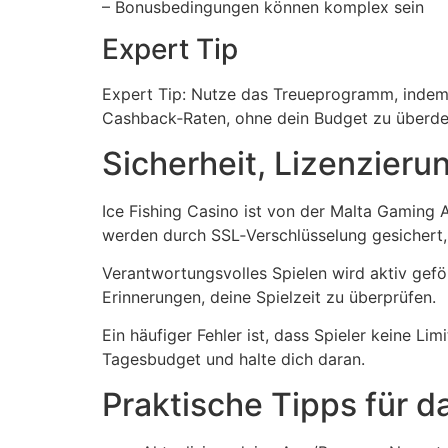
– Bonusbedingungen können komplex sein
Expert Tip
Expert Tip: Nutze das Treueprogramm, indem d
Cashback‑Raten, ohne dein Budget zu überde
Sicherheit, Lizenzieru
Ice Fishing Casino ist von der Malta Gaming A
werden durch SSL‑Verschlüsselung gesichert,
Verantwortungsvolles Spielen wird aktiv gefö
Erinnerungen, deine Spielzeit zu überprüfen.
Ein häufiger Fehler ist, dass Spieler keine L
Tagesbudget und halte dich daran.
Praktische Tipps für d