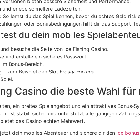
e Versionen bieten bessere Sicherheit und Performance.
nd erlebe schnellere Ladezeiten.
So lernst du das Spiel kennen, bevor du echtes Geld riskie
zahlungen oder Bonusbedingungen hilft dir das Support‑Tea
artest du dein mobiles Spielabente
nd besuche die Seite von Ice Fishing Casino.
se und erstelle ein sicheres Passwort.
 im Bonus‑Bereich.
g – zum Beispiel den Slot
Frosty Fortune
.
Spiel.
ng Casino die beste Wahl für 
eiten, ein breites Spielangebot und ein attraktives Bonus‑
tform ist stabil, sicher und unterstützt alle gängigen Zah
bietet das Casino echten Mehrwert.
jetzt dein mobiles Abenteuer und sichere dir den
Ice bonus