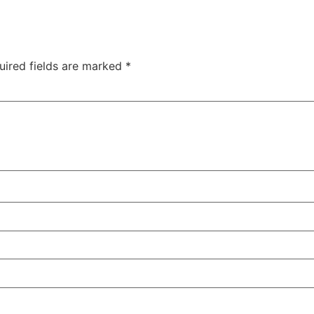
uired fields are marked
*