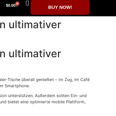
0
$
0.00
BUY NOW!
n ultimativer
n ultimativer
aler‑Tische überall genießen – im Zug, im Café
dem Smartphone.
sion unterstützen. Außerdem sollten Ein‑ und
nd bietet eine optimierte mobile Plattform,