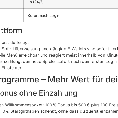
Ja (24/7)
Sofort nach Login
attform
bist du fertig.
, Sofortüberweisung und gängige E‑Wallets sind sofort ver
ile Menü erreichbar und reagiert meist innerhalb von Minut
 einzahlung, den neue Spieler sofort nach dem ersten Login 
 Einsteiger.
ogramme – Mehr Wert für dei
onus ohne Einzahlung
en Willkommenspaket: 100 % Bonus bis 500 € plus 100 Freisp
 10 € Startguthaben schenkt, ohne dass du zuerst einzahle