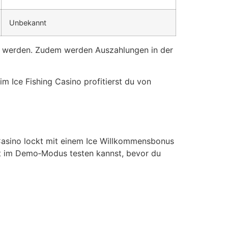
Unbekannt
en werden. Zudem werden Auszahlungen in der
m Ice Fishing Casino profitierst du von
 Casino lockt mit einem Ice Willkommensbonus
ort im Demo‑Modus testen kannst, bevor du