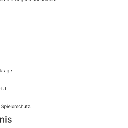
ktage.
tzt.
 Spielerschutz.
nis