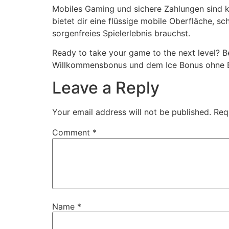
Mobiles Gaming und sichere Zahlungen sind ke
bietet dir eine flüssige mobile Oberfläche, s
sorgenfreies Spielerlebnis brauchst.
Ready to take your game to the next level? B
Willkommensbonus und dem Ice Bonus ohne Ei
Leave a Reply
Your email address will not be published.
Req
Comment
*
Name
*