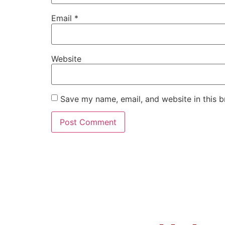
Email
*
Website
Save my name, email, and website in this b