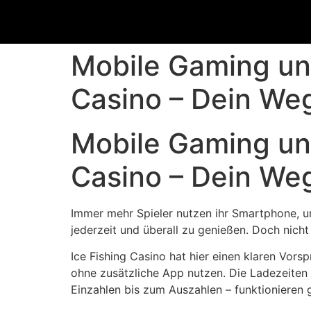
Mobile Gaming und
Casino – Dein Weg
Mobile Gaming und
Casino – Dein Weg
Immer mehr Spieler nutzen ihr Smartphone, um
jederzeit und überall zu genießen. Doch nicht
Ice Fishing Casino hat hier einen klaren Vors
ohne zusätzliche App nutzen. Die Ladezeiten 
Einzahlen bis zum Auszahlen – funktionieren