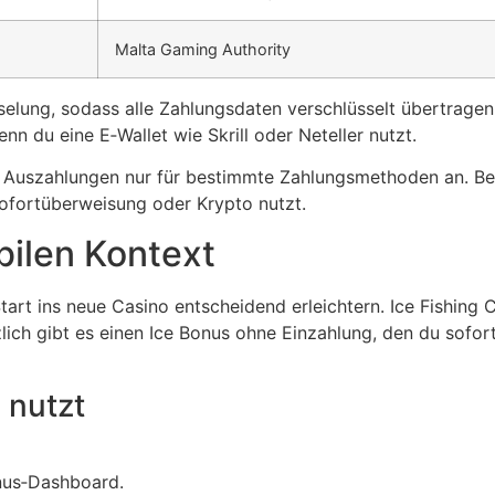
Malta Gaming Authority
selung, sodass alle Zahlungsdaten verschlüsselt übertrag
nn du eine E‑Wallet wie Skrill oder Neteller nutzt.
le Auszahlungen nur für bestimmte Zahlungsmethoden an. Bei
 Sofortüberweisung oder Krypto nutzt.
ilen Kontext
art ins neue Casino entscheidend erleichtern. Ice Fishing
ätzlich gibt es einen Ice Bonus ohne Einzahlung, den du sof
 nutzt
nus‑Dashboard.