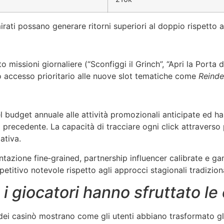
rati possano generare ritorni superiori al doppio rispetto a
o missioni giornaliere (“Sconfiggi il Grinch”, “Apri la Port
i o accesso prioritario alle nuove slot tematiche come
Reinde
del budget annuale alle attività promozionali anticipate ed
no precedente. La capacità di tracciare ogni click attraver
ativa.
tazione fine‑grained, partnership influencer calibrate e g
tivo notevole rispetto agli approcci stagionali tradiziona
 giocatori hanno sfruttato le 
 dei casinò mostrano come gli utenti abbiano trasformato gl