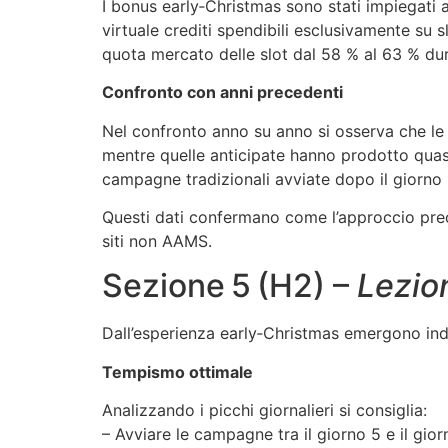
I bonus early‑Christmas sono stati impiegati
virtuale crediti spendibili esclusivamente su s
quota mercato delle slot dal 58 % al 63 % du
Confronto con anni precedenti
Nel confronto anno su anno si osserva che l
mentre quelle anticipate hanno prodotto quasi 
campagne tradizionali avviate dopo il giorno 
Questi dati confermano come l’approccio preco
siti non AAMS.
Sezione 5 (H2) –
Lezion
Dall’esperienza early‑Christmas emergono indica
Tempismo ottimale
Analizzando i picchi giornalieri si consiglia:
– Avviare le campagne tra il giorno 5 e il gio