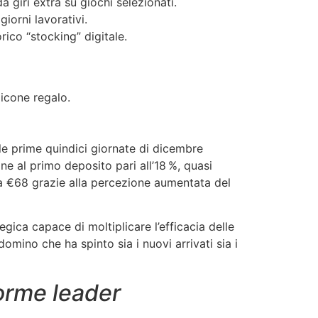
iri extra su giochi selezionati.
iorni lavorativi.
orico “stocking” digitale.
 icone regalo.
lle prime quindici giornate di dicembre
ne al primo deposito pari all’18 %, quasi
5 a €68 grazie alla percezione aumentata del
gica capace di moltiplicare l’efficacia delle
omino che ha spinto sia i nuovi arrivati sia i
forme leader