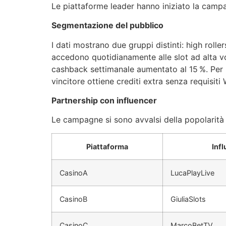
Le piattaforme leader hanno iniziato la camp
Segmentazione del pubblico
I dati mostrano due gruppi distinti: high roll
accedono quotidianamente alle slot ad alta vo
cashback settimanale aumentato al 15 %. Per i 
vincitore ottiene crediti extra senza requisiti
Partnership con influencer
Le campagne si sono avvalsi della popolarità 
Piattaforma
Infl
CasinoA
LucaPlayLive
CasinoB
GiuliaSlots
CasinoC
MarcoBetTV