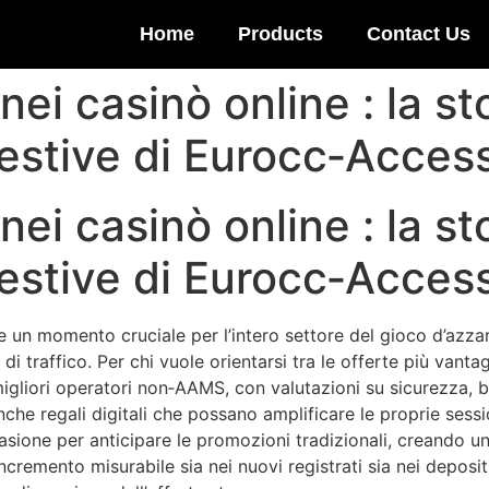
Home
Products
Contact Us
nei casinò online : la s
festive di Eurocc‑Acces
nei casinò online : la s
festive di Eurocc‑Acces
e un momento cruciale per l’intero settore del gioco d’azz
i traffico. Per chi vuole orientarsi tra le offerte più vanta
igliori operatori non‑AAMS, con valutazioni su sicurezza, bo
he regali digitali che possano amplificare le proprie sessio
asione per anticipare le promozioni tradizionali, creando un
 incremento misurabile sia nei nuovi registrati sia nei depos