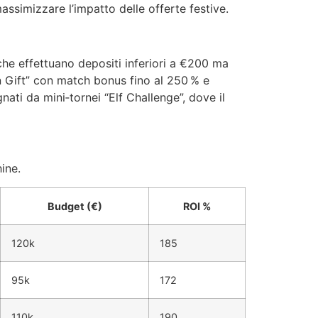
simizzare l’impatto delle offerte festive.
 che effettuano depositi inferiori a €200 ma
en Gift” con match bonus fino al 250 % e
ati da mini‑tornei “Elf Challenge”, dove il
ine.
Budget (€)
ROI %
120k
185
95k
172
110k
190