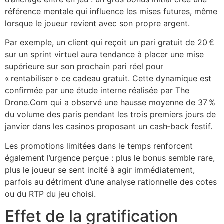
référence mentale qui influence les mises futures, même
lorsque le joueur revient avec son propre argent.
Par exemple, un client qui reçoit un pari gratuit de 20 €
sur un sprint virtuel aura tendance à placer une mise
supérieure sur son prochain pari réel pour
« rentabiliser » ce cadeau gratuit. Cette dynamique est
confirmée par une étude interne réalisée par The
Drone.Com qui a observé une hausse moyenne de 37 %
du volume des paris pendant les trois premiers jours de
janvier dans les casinos proposant un cash‑back festif.
Les promotions limitées dans le temps renforcent
également l’urgence perçue : plus le bonus semble rare,
plus le joueur se sent incité à agir immédiatement,
parfois au détriment d’une analyse rationnelle des cotes
ou du RTP du jeu choisi.
Effet de la gratification