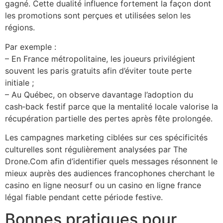
gagné. Cette dualité influence fortement la façon dont
les promotions sont perçues et utilisées selon les
régions.
Par exemple :
– En France métropolitaine, les joueurs privilégient
souvent les paris gratuits afin d’éviter toute perte
initiale ;
– Au Québec, on observe davantage l’adoption du
cash‑back festif parce que la mentalité locale valorise la
récupération partielle des pertes après fête prolongée.
Les campagnes marketing ciblées sur ces spécificités
culturelles sont régulièrement analysées par The
Drone.Com afin d’identifier quels messages résonnent le
mieux auprès des audiences francophones cherchant le
casino en ligne neosurf ou un casino en ligne france
légal fiable pendant cette période festive.
Bonnes pratiques pour