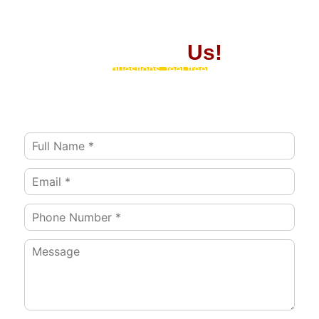
Contact
Us!
If you have any questions, feel free to contact us by
submitting the form below. We’ll respond as soon as
possible!