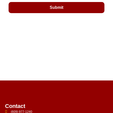
Submit
Contact
(609) 977-1240