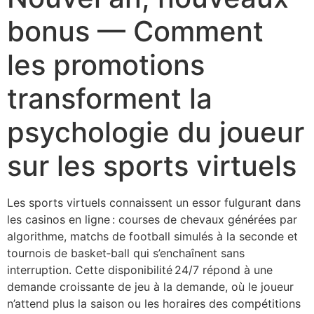
bonus — Comment
les promotions
transforment la
psychologie du joueur
sur les sports virtuels
Les sports virtuels connaissent un essor fulgurant dans
les casinos en ligne : courses de chevaux générées par
algorithme, matchs de football simulés à la seconde et
tournois de basket‑ball qui s’enchaînent sans
interruption. Cette disponibilité 24/7 répond à une
demande croissante de jeu à la demande, où le joueur
n’attend plus la saison ou les horaires des compétitions