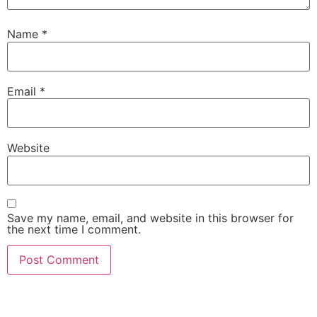
Name
*
Email
*
Website
Save my name, email, and website in this browser for
the next time I comment.