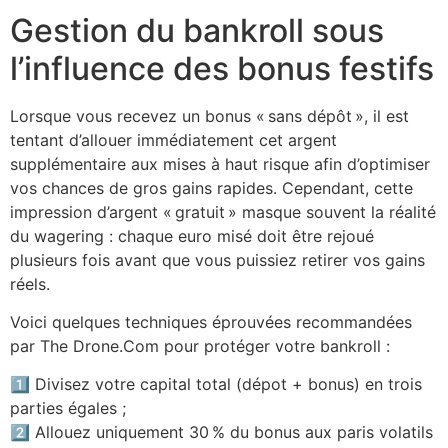
Gestion du bankroll sous
l’influence des bonus festifs
Lorsque vous recevez un bonus « sans dépôt », il est
tentant d’allouer immédiatement cet argent
supplémentaire aux mises à haut risque afin d’optimiser
vos chances de gros gains rapides. Cependant, cette
impression d’argent « gratuit » masque souvent la réalité
du wagering : chaque euro misé doit être rejoué
plusieurs fois avant que vous puissiez retirer vos gains
réels.
Voici quelques techniques éprouvées recommandées
par The Drone.Com pour protéger votre bankroll :
1️⃣ Divisez votre capital total (dépot + bonus) en trois
parties égales ;
2️⃣ Allouez uniquement 30 % du bonus aux paris volatils