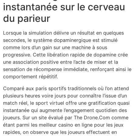
instantanée sur le cerveau
du parieur
Lorsque la simulation délivre un résultat en quelques
secondes, le système dopaminergique est stimulé
comme lors d’un gain sur une machine à sous
progressive. Cette libération rapide de dopamine crée
une association positive entre l’acte de miser et la
sensation de récompense immédiate, renforçant ainsi le
comportement répétitif.
Comparé aux paris sportifs traditionnels où l’on attend
plusieurs heures voire jours pour connaître l’issue d’un
match réel, le sport virtuel offre une gratification quasi
instantanée qui augmente l’engagement quotidien des
joueurs. Sur un site évalué par The Drone.Com comme
étant parmi les meilleur casino en ligne pour les jeux
rapides, on observe que les joueurs effectuent en