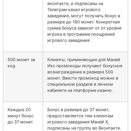
вконтакте, и подписаны на
Телеграм канал игрового
заведения, могут получать бонус в
размере до 180 монет. Конкретная
сумма бонуса зависит от от уровня
игрока в программе поощрений
игрового заведения.
500 монет за
Клиенты, применяющие для Маней
код
Икс промокоды получают бонусное
вознаграждение в размере 500
монет. Ввести промокод можно в
специальном разделе в личном
кабинете на платформе казино.
Каждые 20
Бонус в размере до 37 монет,
минут бонус
предоставляется тем клиентам
до 37 монет
игрового заведения Маней X,
подписаны на группу во Вконтакте.