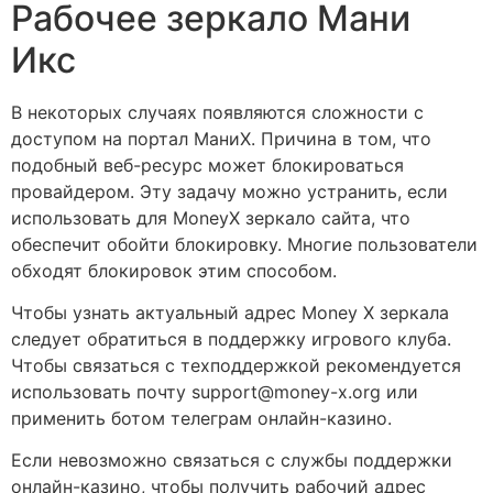
Рабочее зеркало Мани
Икс
В некоторых случаях появляются сложности с
доступом на портал МаниХ. Причина в том, что
подобный веб-ресурс может блокироваться
провайдером. Эту задачу можно устранить, если
использовать для MoneyX зеркало сайта, что
обеспечит обойти блокировку. Многие пользователи
обходят блокировок этим способом.
Чтобы узнать актуальный адрес Money X зеркала
следует обратиться в поддержку игрового клуба.
Чтобы связаться с техподдержкой рекомендуется
использовать почту support@money-x.org или
применить ботом телеграм онлайн-казино.
Если невозможно связаться с службы поддержки
онлайн-казино, чтобы получить рабочий адрес