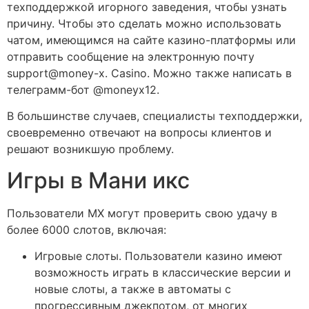
техподдержкой игорного заведения, чтобы узнать
причину. Чтобы это сделать можно использовать
чатом, имеющимся на сайте казино-платформы или
отправить сообщение на электронную почту
support@money-x. Casino. Можно также написать в
телеграмм-бот @moneyx12.
В большинстве случаев, специалисты техподдержки,
своевременно отвечают на вопросы клиентов и
решают возникшую проблему.
Игры в Мани икс
Пользователи MX могут проверить свою удачу в
более 6000 слотов, включая:
Игровые слоты. Пользователи казино имеют
возможность играть в классические версии и
новые слоты, а также в автоматы с
прогрессивным джекпотом, от многих