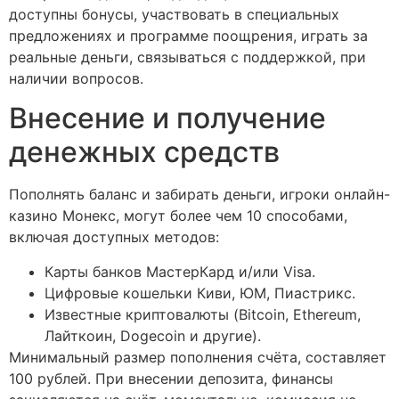
доступны бонусы, участвовать в специальных
предложениях и программе поощрения, играть за
реальные деньги, связываться с поддержкой, при
наличии вопросов.
Внесение и получение
денежных средств
Пополнять баланс и забирать деньги, игроки онлайн-
казино Монекс, могут более чем 10 способами,
включая доступных методов:
Карты банков МастерКард и/или Visa.
Цифровые кошельки Киви, ЮМ, Пиастрикс.
Известные криптовалюты (Bitcoin, Ethereum,
Лайткоин, Dogecoin и другие).
Минимальный размер пополнения счёта, составляет
100 рублей. При внесении депозита, финансы