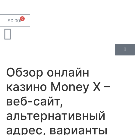
0
$
0.00
Обзор онлайн
казино Money X –
веб-сайт,
альтернативный
адрес, варианты