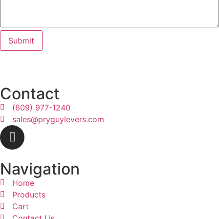
Submit
Contact
(609) 977-1240
sales@pryguylevers.com
Navigation
Home
Products
Cart
Contact Us