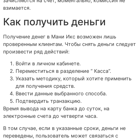
зачисляются на счёт, моментально, комиссия не
взимается.
Как получить деньги
Получение денег в Мани Икс возможен лишь
проверенным клиентам. Чтобы снять деньги следует
произвести ряд действий:
Войти в личном кабинете.
Переместиться в разделение “ Касса”.
Указать методику, который хотите применить
для получения средств.
Ввести данные выбранного способа.
Подтвердить транзакцию.
Время вывода на карту банка до суток, на
электронные счета до четверти часа.
В том случае, если в указанные сроки, деньги не
переведены, пользователь может связаться с