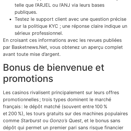
telle que l’ARJEL ou l’ANJ via leurs bases
publiques.
Testez le support client avec une question précise
sur la politique KYC ; une réponse claire indique un
sérieux professionnel.
En croisant ces informations avec les revues publiées
par Basketnews.Net, vous obtenez un aperçu complet
avant toute mise d’argent.
Bonus de bienvenue et
promotions
Les casinos rivalisent principalement sur leurs offres
promotionnelles ; trois types dominent le marché
français : le dépôt matché (souvent entre 100 %
et 200 %), les tours gratuits sur des machines populaires
comme
Starburst
ou
Gonzo’s Quest
, et le bonus sans
dépôt qui permet un premier pari sans risque financier