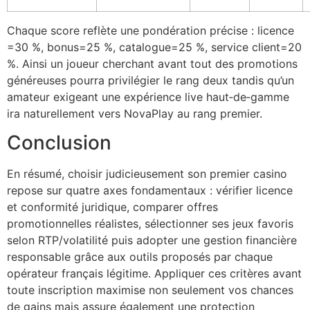
Chaque score reflète une pondération précise : licence
=30 %, bonus=25 %, catalogue=25 %, service client=20
%. Ainsi un joueur cherchant avant tout des promotions
généreuses pourra privilégier le rang deux tandis qu’un
amateur exigeant une expérience live haut‑de‑gamme
ira naturellement vers NovaPlay au rang premier.
Conclusion
En résumé, choisir judicieusement son premier casino
repose sur quatre axes fondamentaux : vérifier licence
et conformité juridique, comparer offres
promotionnelles réalistes, sélectionner ses jeux favoris
selon RTP/volatilité puis adopter une gestion financière
responsable grâce aux outils proposés par chaque
opérateur français légitime. Appliquer ces critères avant
toute inscription maximise non seulement vos chances
de gains mais assure également une protection