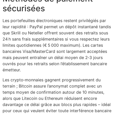
sécurisées
Les portefeuilles électroniques restent privilégiés par
leur rapidité : PayPal permet un dépôt instantané tandis
que Skrill ou Neteller offrent souvent des retraits sous
24 h sans frais supplémentaires si vous respectez leurs
limites quotidiennes (€ 5 000 maximum). Les cartes
bancaires Visa/MasterCard sont largement acceptées
mais peuvent entraîner un délai moyen de 2‑3 jours
ouvrés pour les retraits selon l’établissement bancaire
émetteur.
Les crypto‑monnaies gagnent progressivement du
terrain ; Bitcoin assure l’anonymat complet avec un
temps moyen de confirmation autour de 10 minutes,
alors que Litecoin ou Ethereum réduisent encore
davantage ce délai grâce aux blocs plus rapides – idéal
pour ceux qui veulent éviter toute interférence bancaire