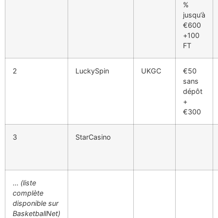
%
jusqu’à
€600
+100
FT
2
LuckySpin
UKGC
€50
sans
dépôt
+
€300
3
StarCasino
…
(liste
complète
disponible sur
BasketballNet)