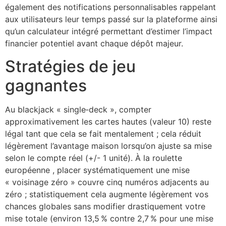
également des notifications personnalisables rappelant
aux utilisateurs leur temps passé sur la plateforme ainsi
qu’un calculateur intégré permettant d’estimer l’impact
financier potentiel avant chaque dépôt majeur.
Stratégies de jeu
gagnantes
Au blackjack « single‑deck », compter
approximativement les cartes hautes (valeur 10) reste
légal tant que cela se fait mentalement ; cela réduit
légèrement l’avantage maison lorsqu’on ajuste sa mise
selon le compte réel (+/- 1 unité). À la roulette
européenne , placer systématiquement une mise
« voisinage zéro » couvre cinq numéros adjacents au
zéro ; statistiquement cela augmente légèrement vos
chances globales sans modifier drastiquement votre
mise totale (environ 13,5 % contre 2,7 % pour une mise