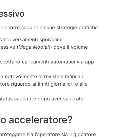
cessivo
ccorre seguire alcune strategie pratiche:
andi versamenti sporadici.
essive (
Mega Moolah
) dove il volume
 accettano caricamenti automatici via app
no notevolmente le revisioni manuali.
re riguardo ai limiti giornalieri e alle
status superiore dopo aver superato
o acceleratore?
 proteggere sia l’operatore sia il giocatore