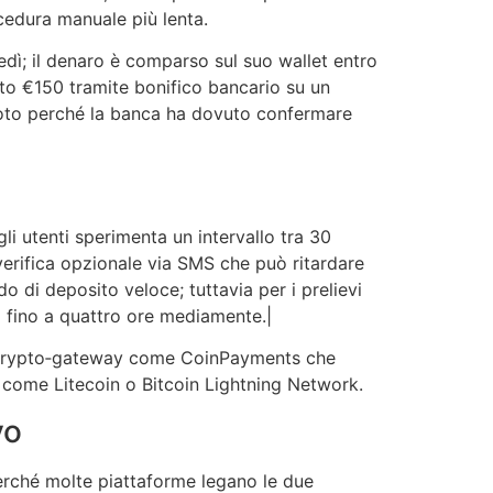
cedura manuale più lenta.
edì; il denaro è comparso sul suo wallet entro
sto €150 tramite bonifico bancario su un
vuoto perché la banca ha dovuto confermare
gli utenti sperimenta un intervallo tra 30
verifica opzionale via SMS che può ritardare
 di deposito veloce; tuttavia per i prelievi
o fino a quattro ore mediamente.|
 e crypto‑gateway come CoinPayments che
 come Litecoin o Bitcoin Lightning Network.​
vo
perché molte piattaforme legano le due