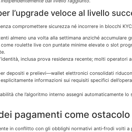
indipendentemente dal livello raggiunto.
per l’upgrade veloce al livello suc
nza compromettere sicurezza né incorrere in blocchi KYC o
nti almeno una volta alla settimana anziché accumulare gr
, come roulette live con puntate minime elevate o slot progr
te.
’identità, inclusa prova residenza recente; molti operatori
er depositi e prelievi—wallet elettronici consolidati riduco
plicitamente informazioni sui requisiti specifici dell’operato
bilità che l’algoritmo interno assegni automaticamente lo 
 dei pagamenti come ostacolo 
nte in conflitto con gli obblighi normativi anti‑frodi volti a