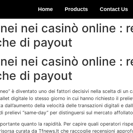
Home
Products
Contact Us
i nei casinò online : rea
che di payout
i nei casinò online : rea
che di payout
aneo” è diventato uno dei fattori decisivi nella scelta di un 
allet digitale lo stesso giorno in cui hanno richiesto il pre
all’aumento della velocità delle transazioni digitali e dall
i prelievi “same‑day” per distinguersi sul mercato affollato
mportante quanto la rapidità. Per capire quali operatori ris
 risorsa curata da Tfnews.It che raccoglie recensioni approf