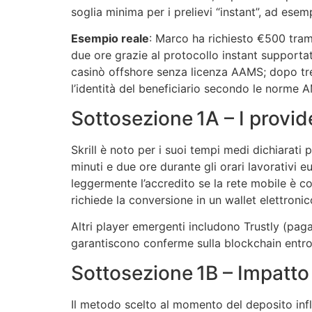
soglia minima per i prelievi “instant”, ad es
Esempio reale
: Marco ha richiesto €500 trami
due ore grazie al protocollo instant supporta
casinò offshore senza licenza AAMS; dopo tre
l’identità del beneficiario secondo le norme 
Sottosezione 1A – I provid
Skrill è noto per i suoi tempi medi dichiarati 
minuti e due ore durante gli orari lavorativi
leggermente l’accredito se la rete mobile è c
richiede la conversione in un wallet elettroni
Altri player emergenti includono Trustly (p
garantiscono conferme sulla blockchain entro 
Sottosezione 1B – Impatto
Il metodo scelto al momento del deposito infl