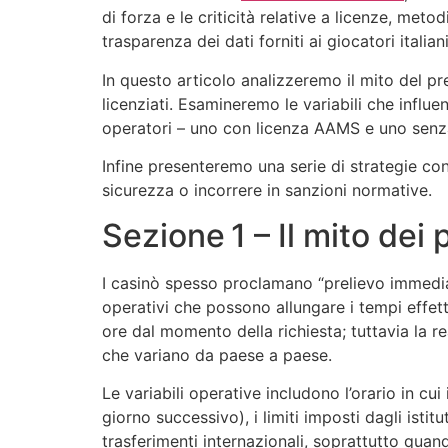
di forza e le criticità relative a licenze, met
trasparenza dei dati forniti ai giocatori italiani
In questo articolo analizzeremo il mito del pr
licenziati. Esamineremo le variabili che influe
operatori – uno con licenza AAMS e uno senza
Infine presenteremo una serie di strategie con
sicurezza o incorrere in sanzioni normative.
Sezione 1 – Il mito dei
I casinò spesso proclamano “prelievo immediat
operativi che possono allungare i tempi effetti
ore dal momento della richiesta; tuttavia la re
che variano da paese a paese.
Le variabili operative includono l’orario in cu
giorno successivo), i limiti imposti dagli istit
trasferimenti internazionali, soprattutto quan