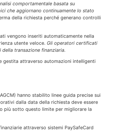
analisi comportamentale basata su
amici che aggiornano continuamente lo stato
rma della richiesta perché generano controlli
cati vengono inseriti automaticamente nella
rienza utente veloce.
Gli operatori certificati
della transazione finanziaria.
gestita attraverso automazioni intelligenti
AGCM) hanno stabilito linee guida precise sui
orativi dalla data della richiesta deve essere
più sotto questo limite per migliorare la
finanziarie attraverso sistemi PaySafeCard