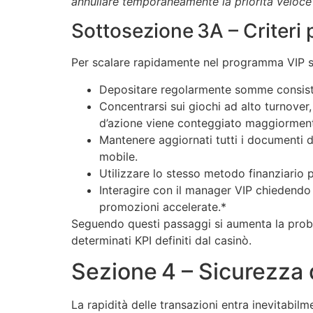
annullare temporaneamente la priorità veloce 
Sottosezione 3A – Criteri 
Per scalare rapidamente nel programma VIP se
Depositare regolarmente somme consiste
Concentrarsi sui giochi ad alto turnover
d’azione viene conteggiato maggiormen
Mantenere aggiornati tutti i documenti d
mobile.
Utilizzare lo stesso metodo finanziario p
Interagire con il manager VIP chiedendo es
promozioni accelerate.*
Seguendo questi passaggi si aumenta la proba
determinati KPI definiti dal casinò.
Sezione 4 – Sicurezza
La rapidità delle transazioni entra inevitabilme