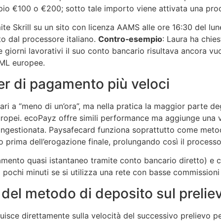
empio €100 o €200; sotto tale importo viene attivata una pro
te Skrill su un sito con licenza AAMS alle ore 16:30 del lun
to dal processore italiano.
Contro‑esempio
: Laura ha chie
 giorni lavorativi il suo conto bancario risultava ancora 
AML europee.​
er di pagamento più veloci
pari a “meno di un’ora”, ma nella pratica la maggior parte de
 europei. ecoPayz offre simili performance ma aggiunge una 
ongestionata. Paysafecard funziona soprattutto come metodo
co prima dell’erogazione finale, prolungando così il process
agamento quasi istantaneo tramite conto bancario diretto)
pochi minuti se si utilizza una rete con basse commissioni
 del metodo di deposito sul prelie
uisce direttamente sulla velocità del successivo prelievo 