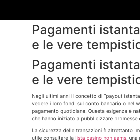
Pagamenti istantane
e le vere tempisti
Pagamenti istantane
e le vere tempisti
Negli ultimi anni il concetto di “payout istant
vedere i loro fondi sul conto bancario o nel w
pagamento quotidiane. Questa esigenza è nata d
che hanno iniziato a pubblicizzare promesse d
La sicurezza delle transazioni è altrettanto i
utile consultare la
lista casino non aams
, una