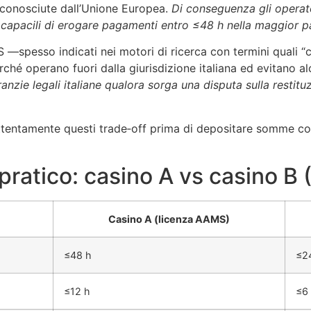
riconosciute dall’Unione Europea.
Di conseguenza gli operator
capacili di erogare pagamenti entro ≤48 h nella maggior pa
S —spesso indicati nei motori di ricerca con termini quali “
hé operano fuori dalla giurisdizione italiana ed evitano al
anzie legali italiane qualora sorga una disputa sulla restit
ttentamente questi trade‑off prima di depositare somme co
ratico: casino A vs casino B (
Casino A (licenza AAMS)
≤48 h
≤2
≤12 h
≤6