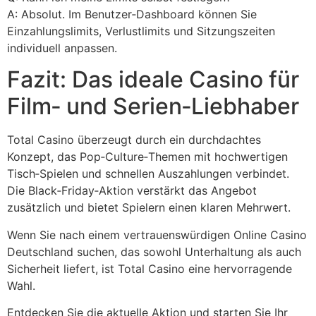
A: Absolut. Im Benutzer‑Dashboard können Sie
Einzahlungslimits, Verlustlimits und Sitzungszeiten
individuell anpassen.
Fazit: Das ideale Casino für
Film‑ und Serien‑Liebhaber
Total Casino überzeugt durch ein durchdachtes
Konzept, das Pop‑Culture‑Themen mit hochwertigen
Tisch‑Spielen und schnellen Auszahlungen verbindet.
Die Black‑Friday‑Aktion verstärkt das Angebot
zusätzlich und bietet Spielern einen klaren Mehrwert.
Wenn Sie nach einem vertrauenswürdigen Online Casino
Deutschland suchen, das sowohl Unterhaltung als auch
Sicherheit liefert, ist Total Casino eine hervorragende
Wahl.
Entdecken Sie die aktuelle Aktion und starten Sie Ihr