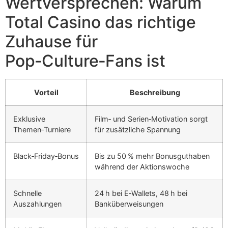
Wertversprechen: Warum
Total Casino das richtige
Zuhause für
Pop‑Culture‑Fans ist
Vorteil
Beschreibung
Exklusive
Film‑ und Serien‑Motivation sorgt
Themen‑Turniere
für zusätzliche Spannung
Black‑Friday‑Bonus
Bis zu 50 % mehr Bonusguthaben
während der Aktionswoche
Schnelle
24 h bei E‑Wallets, 48 h bei
Auszahlungen
Banküberweisungen