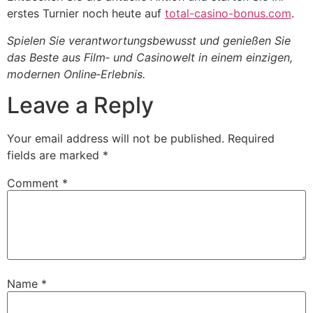
erstes Turnier noch heute auf
total-casino-bonus.com
.
Spielen Sie verantwortungsbewusst und genießen Sie
das Beste aus Film‑ und Casinowelt in einem einzigen,
modernen Online‑Erlebnis.
Leave a Reply
Your email address will not be published.
Required
fields are marked
*
Comment
*
Name
*