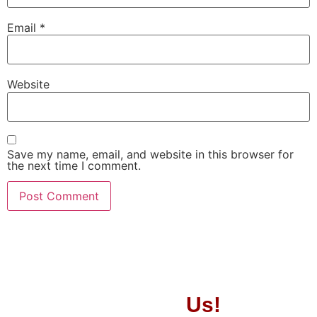
Email
*
Website
Save my name, email, and website in this browser for
the next time I comment.
Contact
Us!