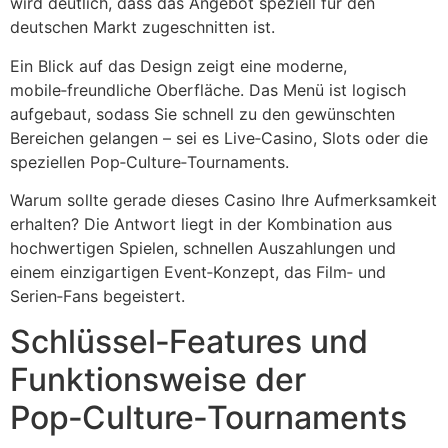
wird deutlich, dass das Angebot speziell für den
deutschen Markt zugeschnitten ist.
Ein Blick auf das Design zeigt eine moderne,
mobile‑freundliche Oberfläche. Das Menü ist logisch
aufgebaut, sodass Sie schnell zu den gewünschten
Bereichen gelangen – sei es Live‑Casino, Slots oder die
speziellen Pop‑Culture‑Tournaments.
Warum sollte gerade dieses Casino Ihre Aufmerksamkeit
erhalten? Die Antwort liegt in der Kombination aus
hochwertigen Spielen, schnellen Auszahlungen und
einem einzigartigen Event‑Konzept, das Film‑ und
Serien‑Fans begeistert.
Schlüssel‑Features und
Funktionsweise der
Pop‑Culture‑Tournaments