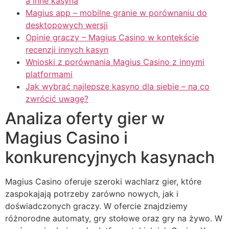
a inne kasyna
Magius app – mobilne granie w porównaniu do
desktopowych wersji
Opinie graczy – Magius Casino w kontekście
recenzji innych kasyn
Wnioski z porównania Magius Casino z innymi
platformami
Jak wybrać najlepsze kasyno dla siebie – na co
zwrócić uwagę?
Analiza oferty gier w
Magius Casino i
konkurencyjnych kasynach
Magius Casino oferuje szeroki wachlarz gier, które
zaspokajają potrzeby zarówno nowych, jak i
doświadczonych graczy. W ofercie znajdziemy
różnorodne automaty, gry stołowe oraz gry na żywo. W