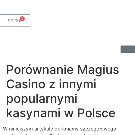
0
$
0.00
Porównanie Magius
Casino z innymi
popularnymi
kasynami w Polsce
W niniejszym artykule dokonamy szczegółowego