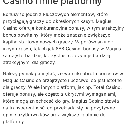
Casino i inne platformy
Bonusy to jeden z kluczowych elementów, które
przyciągają graczy do określonych kasyn. Magius
Casino oferuje konkurencyjne bonusy, w tym atrakcyjny
bonus powitalny, który może znacznie zwiększyć
kapitał startowy nowych graczy. W porównaniu do
innych kasyn, takich jak 888 Casino, bonusy w Magius
są często bardziej korzystne, co czyni je bardziej
atrakcyjnymi dla graczy.
Należy jednak pamiętać, że warunki obrotu bonusów w
Magius Casino są przejrzyste i uczciwe, co jest istotne
dla graczy. Wiele innych platform, jak np. Total Casino,
oferuje bonusy, ale często z ukrytymi wymaganiami,
które mogą zniechęcać do gry. Magius Casino stawia
na transparentność, co przekłada się na pozytywne
opinie użytkowników oraz większe zaufanie do
platformy.