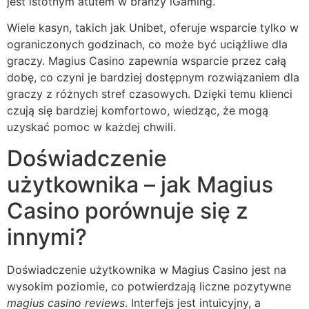
jest istotnym atutem w branży iGaming.
Wiele kasyn, takich jak Unibet, oferuje wsparcie tylko w
ograniczonych godzinach, co może być uciążliwe dla
graczy. Magius Casino zapewnia wsparcie przez całą
dobę, co czyni je bardziej dostępnym rozwiązaniem dla
graczy z różnych stref czasowych. Dzięki temu klienci
czują się bardziej komfortowo, wiedząc, że mogą
uzyskać pomoc w każdej chwili.
Doświadczenie
użytkownika – jak Magius
Casino porównuje się z
innymi?
Doświadczenie użytkownika w Magius Casino jest na
wysokim poziomie, co potwierdzają liczne pozytywne
magius casino reviews
. Interfejs jest intuicyjny, a