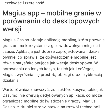
uczciwość i rzetelność.
Magius app – mobilne granie w
porównaniu do desktopowych
wersji
Magius Casino oferuje aplikację mobilną, która pozwala
graczom na korzystanie z gier w dowolnym miejscu i
czasie. Aplikacja jest dobrze zaprojektowana i działa
płynnie, co sprawia, że doświadczenie mobilne jest
równie satysfakcjonujące jak wersja desktopowa. W
porównaniu do innych kasyn, takich jak LeoVegas,
Magius wyróżnia się prostotą obsługi oraz szybkością
działania.
Warto również zauważyć, że niektóre kasyna, takie jak
Casumo, nie oferują dedykowanych aplikacji, co może
ograniczać mobilne doświadczenie graczy. Magius
Casino, z drugiej strony, stawia na rozwój technologii