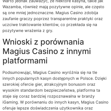
Warto jednak zauważyć, że niektóre kasyna, takie jak
Wazamba, również mają pozytywne opinie, ale często
są one mniej jednoznaczne. Magius Casino zdobija
zaufanie graczy poprzez transparentne praktyki oraz
uczciwe traktowanie klientów, co przekłada się na
pozytywne wrażenia z gry.
Wnioski z porównania
Magius Casino z innymi
platformami
Podsumowując, Magius Casino wyróżnia się na tle
innych popularnych kasyn dostępnych w Polsce. Dzięki
szerokiej ofercie gier, atrakcyjnym bonusom oraz
wysokim standardom bezpieczeństwa, platforma ta
staje się coraz bardziej rozpoznawalna w branży
iGaming. W porównaniu do innych kasyn, Magius Casino
oferuje lepsze doświadczenia użytkownika oraz