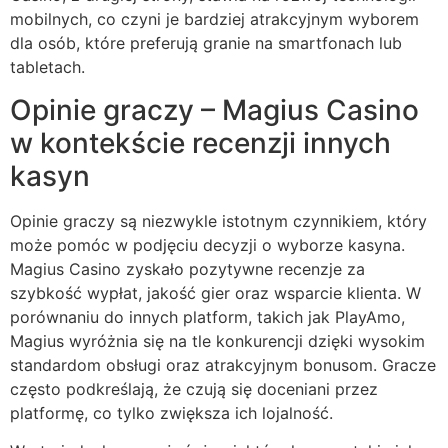
mobilnych, co czyni je bardziej atrakcyjnym wyborem
dla osób, które preferują granie na smartfonach lub
tabletach.
Opinie graczy – Magius Casino
w kontekście recenzji innych
kasyn
Opinie graczy są niezwykle istotnym czynnikiem, który
może pomóc w podjęciu decyzji o wyborze kasyna.
Magius Casino zyskało pozytywne recenzje za
szybkość wypłat, jakość gier oraz wsparcie klienta. W
porównaniu do innych platform, takich jak PlayAmo,
Magius wyróżnia się na tle konkurencji dzięki wysokim
standardom obsługi oraz atrakcyjnym bonusom. Gracze
często podkreślają, że czują się doceniani przez
platformę, co tylko zwiększa ich lojalność.