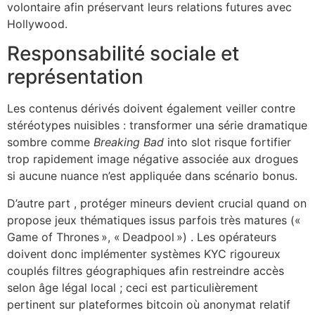
volontaire afin préservant leurs relations futures avec
Hollywood.
Responsabilité sociale et
représentation
Les contenus dérivés doivent également veiller contre
stéréotypes nuisibles : transformer una série dramatique
sombre comme
Breaking Bad
into slot risque fortifier
trop rapidement image négative associée aux drogues
si aucune nuance n’est appliquée dans scénario bonus.
D’autre part , protéger mineurs devient crucial quand on
propose jeux thématiques issus parfois très matures («
Game of Thrones », « Deadpool ») . Les opérateurs
doivent donc implémenter systèmes KYC rigoureux
couplés filtres géographiques afin restreindre accès
selon âge légal local ; ceci est particulièrement
pertinent sur plateformes bitcoin où anonymat relatif