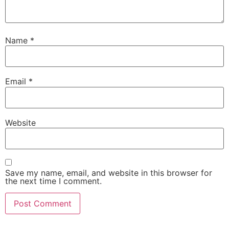
Name
*
Email
*
Website
Save my name, email, and website in this browser for
the next time I comment.