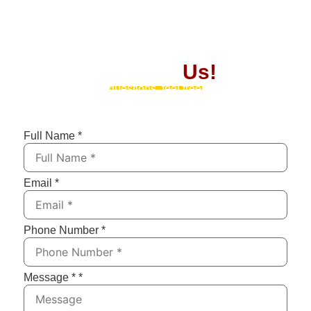
Contact
Us!
If you have any questions, feel free to contact us by
submitting the form below. We’ll respond as soon as
possible!
Full Name
*
Email
*
Phone Number
*
Message *
*