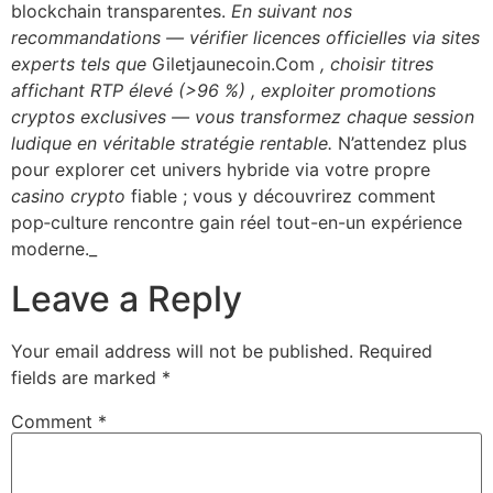
blockchain transparentes.
En suivant nos
recommandations — vérifier licences officielles via sites
experts tels que
Giletjaunecoin.Com
, choisir titres
affichant RTP élevé (>96 %) , exploiter promotions
cryptos exclusives — vous transformez chaque session
ludique en véritable stratégie rentable.
N’attendez plus
pour explorer cet univers hybride via votre propre
casino crypto
fiable ; vous y découvrirez comment
pop‑culture rencontre gain réel tout-en-un expérience
moderne._
Leave a Reply
Your email address will not be published.
Required
fields are marked
*
Comment
*