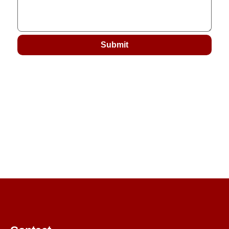
Submit