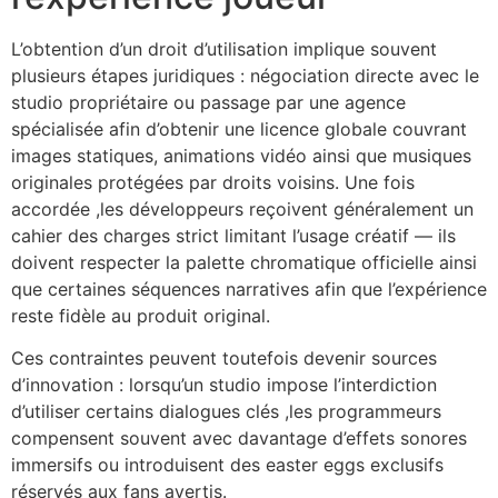
L’obtention d’un droit d’utilisation implique souvent
plusieurs étapes juridiques : négociation directe avec le
studio propriétaire ou passage par une agence
spécialisée afin d’obtenir une licence globale couvrant
images statiques, animations vidéo ainsi que musiques
originales protégées par droits voisins. Une fois
accordée ,les développeurs reçoivent généralement un
cahier des charges strict limitant l’usage créatif — ils
doivent respecter la palette chromatique officielle ainsi
que certaines séquences narratives afin que l’expérience
reste fidèle au produit original.
Ces contraintes peuvent toutefois devenir sources
d’innovation : lorsqu’un studio impose l’interdiction
d’utiliser certains dialogues clés ,les programmeurs
compensent souvent avec davantage d’effets sonores
immersifs ou introduisent des easter eggs exclusifs
réservés aux fans avertis.