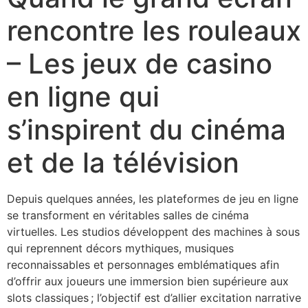
rencontre les rouleaux
– Les jeux de casino
en ligne qui
s’inspirent du cinéma
et de la télévision
Depuis quelques années, les plateformes de jeu en ligne
se transforment en véritables salles de cinéma
virtuelles. Les studios développent des machines à sous
qui reprennent décors mythiques, musiques
reconnaissables et personnages emblématiques afin
d’offrir aux joueurs une immersion bien supérieure aux
slots classiques ; l’objectif est d’allier excitation narrative