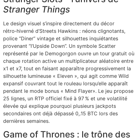
Stranger Things
Le design visuel s’inspire directement du décor
rétro‑hiverné d’Streets Hawkins : néons clignotants,
police “Diner” vintage et silhouettes inquiétantes
provenant “l’Upside Down”. Un symbole Scatter
représenté par le Demogorgon ouvre un tour gratuit où
chaque rotation active un multiplicateur aléatoire entre
x1 et x7, tout en faisant apparaître progressivement la
silhouette lumineuse « Eleven », qui agit comme Wild
expansif couvrant tout le rouleau lorsqu’elle apparaît
pendant le mode bonus « Mind Flayer​». Le jeu propose
25 lignes, un RTP officiel fixé à 97 % et une volatilité
élevée qui explique pourquoi plusieurs jackpots
secondaires ont déjà dépassé 0,.15 BTC lors des
dernières semaines.
Game of Thrones : le trône des