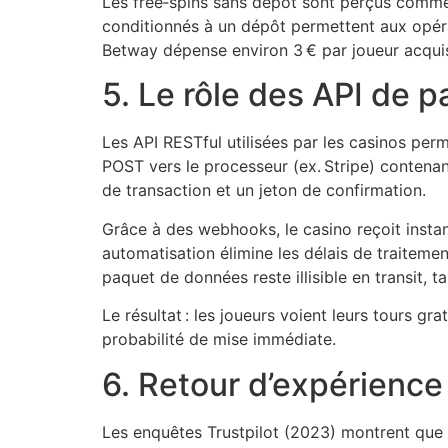
Les free‑spins sans dépôt sont perçus comme 
conditionnés à un dépôt permettent aux opérat
Betway dépense environ 3 € par joueur acquis
5. Le rôle des API de 
Les API RESTful utilisées par les casinos pe
POST vers le processeur (ex. Stripe) contenant
de transaction et un jeton de confirmation.
Grâce à des webhooks, le casino reçoit insta
automatisation élimine les délais de traiteme
paquet de données reste illisible en transit, 
Le résultat : les joueurs voient leurs tours g
probabilité de mise immédiate.
6. Retour d’expérience 
Les enquêtes Trustpilot (2023) montrent que