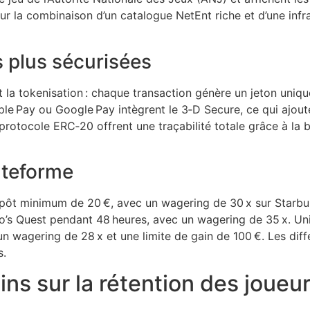
ur la combinaison d’un catalogue NetEnt riche et d’une inf
 plus sécurisées
nt la tokenisation : chaque transaction génère un jeton uni
ple Pay ou Google Pay intègrent le 3‑D Secure, ce qui ajout
 protocole ERC‑20 offrent une traçabilité totale grâce à la
ateforme
épôt minimum de 20 €, avec un wagering de 30 x sur Starb
zo’s Quest pendant 48 heures, avec un wagering de 35 x. Uni
un wagering de 28 x et une limite de gain de 100 €. Les dif
s.
ins sur la rétention des joueu