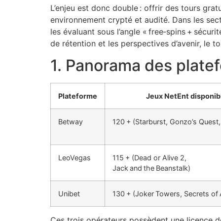
L’enjeu est donc double : offrir des tours grat
environnement crypté et audité. Dans les sec
les évaluant sous l’angle « free‑spins + sécur
de rétention et les perspectives d’avenir, le to
1. Panorama des platef
Plateforme
Jeux NetEnt disponib
Betway
120 + (Starburst, Gonzo’s Quest,
LeoVegas
115 + (Dead or Alive 2,
Jack and the Beanstalk)
Unibet
130 + (Joker Towers, Secrets of A
Ces trois opérateurs possèdent une licence de