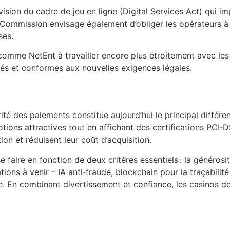
vision du cadre de jeu en ligne (Digital Services Act) qui im
 Commission envisage également d’obliger les opérateurs à 
ses.
mme NetEnt à travailler encore plus étroitement avec les f
isés et conformes aux nouvelles exigences légales.
urité des paiements constitue aujourd’hui le principal différ
otions attractives tout en affichant des certifications PC
on et réduisent leur coût d’acquisition.
se faire en fonction de deux critères essentiels : la générosi
ions à venir – IA anti‑fraude, blockchain pour la traçabilit
e. En combinant divertissement et confiance, les casinos d