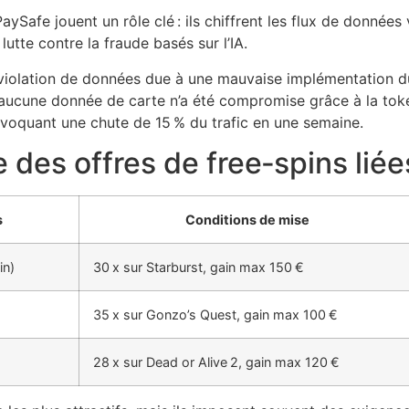
afe jouent un rôle clé : ils chiffrent les flux de données 
utte contre la fraude basés sur l’IA.
e violation de données due à une mauvaise implémentation 
ucune donnée de carte n’a été compromise grâce à la tokeni
voquant une chute de 15 % du trafic en une semaine.
 des offres de free‑spins liée
s
Conditions de mise
in)
30 x sur Starburst, gain max 150 €
35 x sur Gonzo’s Quest, gain max 100 €
28 x sur Dead or Alive 2, gain max 120 €