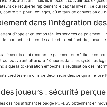
les plus attractifs, mais ils imposent souvent des exigence
eurs de récupérer rapidement le capital investi, ce qui réd
, contre 5 € pour LeoVegas, où le taux de conversion du bo
paiement dans l’intégration de
rmettent d’appeler en temps réel les services de paiement.
 le montant, le token de carte et l’identifiant du joueur. L
ntanément la confirmation de paiement et crédite le compte
nt qui pouvaient atteindre 48 heures dans les systèmes leg
tandis que la tokenisation empêche la réutilisation des infor
ratuits crédités en moins de deux secondes, ce qui améliore l
des joueurs : sécurité perçue 
 les casinos affichant le badge PCI‑DSS obtiennent en mo