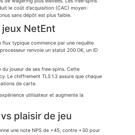
s de wagering plus élevées. Les free‑spins
uit le coût d’acquisition (CAC) moyen :
nus sans dépôt est plus faible.
s jeux NetEnt
 Un flux typique commence par une requête
e processeur renvoie un statut 200 OK, un ID
 du joueur de ses free‑spins. Cette
acy. Le chiffrement TLS 1.3 assure que chaque
mations de carte.
’expérience utilisateur et augmente la
vs plaisir de jeu
yenne une note NPS de +45, contre +30 pour