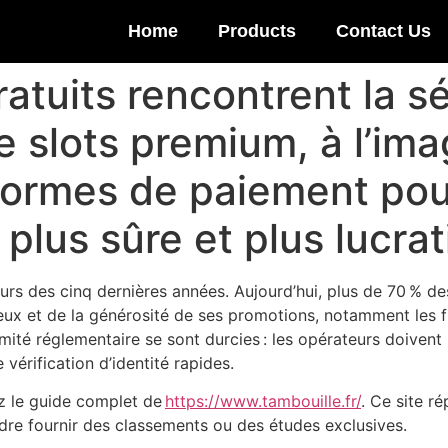
Home
Products
Contact Us
ratuits rencontrent la s
e slots premium, à l’im
eformes de paiement pou
plus sûre et plus lucrat
rs des cinq dernières années. Aujourd’hui, plus de 70 % des 
eux et de la générosité de ses promotions, notamment les fr
mité réglementaire se sont durcies : les opérateurs doivent
vérification d’identité rapides.
ez le guide complet de
https://www.tambouille.fr/
. Ce site ré
re fournir des classements ou des études exclusives.