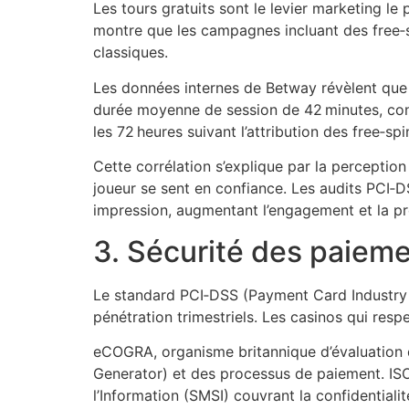
Les tours gratuits sont le levier marketing le
montre que les campagnes incluant des free‑
classiques.
Les données internes de Betway révèlent que l
durée moyenne de session de 42 minutes, con
les 72 heures suivant l’attribution des free‑sp
Cette corrélation s’explique par la perception
joueur se sent en confiance. Les audits PCI‑
impression, augmentant l’engagement et la pro
3. Sécurité des paiemen
Le standard PCI‑DSS (Payment Card Industry 
pénétration trimestriels. Les casinos qui res
eCOGRA, organisme britannique d’évaluation d
Generator) et des processus de paiement. ISO
l’Information (SMSI) couvrant la confidentialité