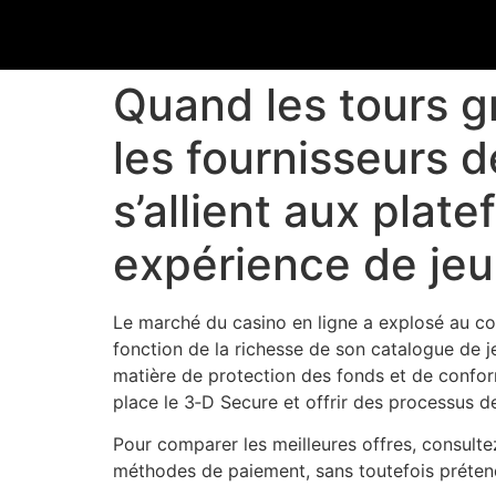
Quand les tours g
les fournisseurs d
s’allient aux plat
expérience de jeu 
Le marché du casino en ligne a explosé au cou
fonction de la richesse de son catalogue de j
matière de protection des fonds et de confor
place le 3‑D Secure et offrir des processus de 
Pour comparer les meilleures offres, consult
méthodes de paiement, sans toutefois prétend