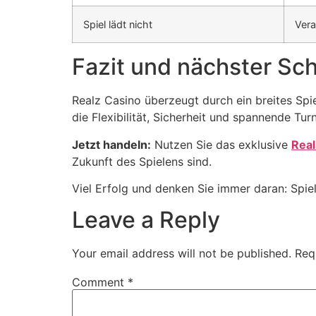
Spiel lädt nicht
Vera
Fazit und nächster Sch
Realz Casino überzeugt durch ein breites Spie
die Flexibilität, Sicherheit und spannende Tur
Jetzt handeln:
Nutzen Sie das exklusive
Real
Zukunft des Spielens sind.
Viel Erfolg und denken Sie immer daran: Spie
Leave a Reply
Your email address will not be published.
Req
Comment
*