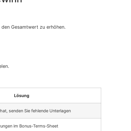
 den Gesamtwert zu erhöhen.
len.
Lösung
Chat, senden Sie fehlende Unterlagen
erungen im Bonus‑Terms‑Sheet