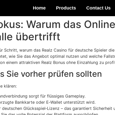
Home
Products
Contact Us
okus: Warum das Online
le übertrifft
ür Schritt, warum das Realz Casino für deutsche Spieler die 
ietet, wie Sie das Angebot optimal nutzen und welche Fallst
von einem attraktiven Realz Bonus ohne Einzahlung zu profit
 Sie vorher prüfen sollten
e klären:
andverbindung sorgt für flüssiges Gameplay.
orzugte Bankkarte oder E‑Wallet unterstützt wird.
r deutschen Glücksspiel‑Lizenz – das garantiert Sicherheit 
Sie das volle Potenzial der Plattform ausschöpfen.