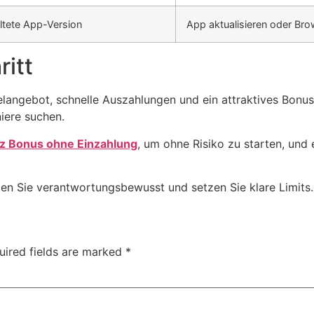
ltete App-Version
App aktualisieren oder Br
ritt
langebot, schnelle Auszahlungen und ein attraktives Bonus‑S
niere suchen.
z Bonus ohne Einzahlung
, um ohne Risiko zu starten, und 
len Sie verantwortungsbewusst und setzen Sie klare Limits.
uired fields are marked
*