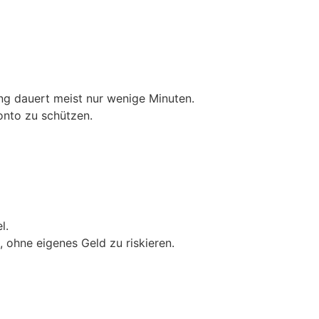
ng dauert meist nur wenige Minuten.
onto zu schützen.
l.
 ohne eigenes Geld zu riskieren.