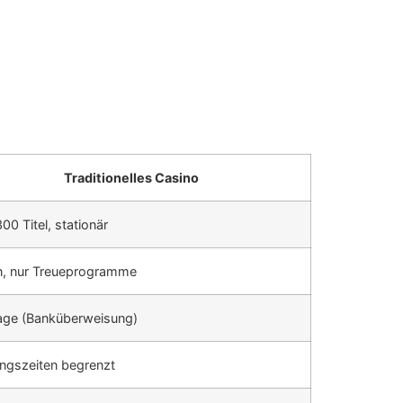
Traditionelles Casino
00 Titel, stationär
n, nur Treueprogramme
age (Banküberweisung)
ngszeiten begrenzt