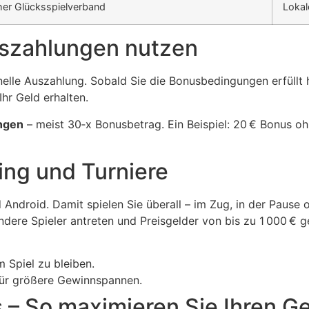
er Glücksspielverband
Lokal
Auszahlungen nutzen
nelle Auszahlung. Sobald Sie die Bonusbedingungen erfüllt h
hr Geld erhalten.
ngen
– meist 30‑x Bonusbetrag. Ein Beispiel: 20 € Bonus o
ing und Turniere
 Android. Damit spielen Sie überall – im Zug, in der Pause 
ndere Spieler antreten und Preisgelder von bis zu 1 000 € 
m Spiel zu bleiben.
 für größere Gewinnspannen.
s – So maximieren Sie Ihren G