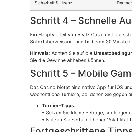
Sicherheit & Lizenz
Deutsch
Schritt 4 – Schnelle 
Ein Hauptvorteil von Realz Casino ist die sch
Sofortüberweisung innerhalb von 30 Minuten I
Hinweis:
Achten Sie auf die
Umsatzbedingu
Sie die Gewinne abheben können.
Schritt 5 – Mobile Gam
Das Casino bietet eine native App für iOS und
wöchentliche Turniere, bei denen Sie gegen a
Turnier‑Tipps:
• Setzen Sie kleine Beträge, um länger i
• Nutzen Sie Slots mit hoher Volatilität
Fortgeschrittene Tipp