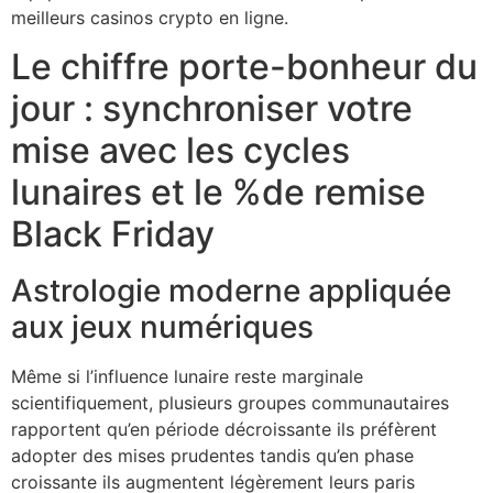
meilleurs casinos crypto en ligne.​
Le chiffre porte-bonheur du
jour : synchroniser votre
mise avec les cycles
lunaires et le %de remise
Black Friday
Astrologie moderne appliquée
aux jeux numériques
Même si l’influence lunaire reste marginale
scientifiquement, plusieurs groupes communautaires
rapportent qu’en période décroissante ils préfèrent
adopter des mises prudentes tandis qu’en phase
croissante ils augmentent légèrement leurs paris