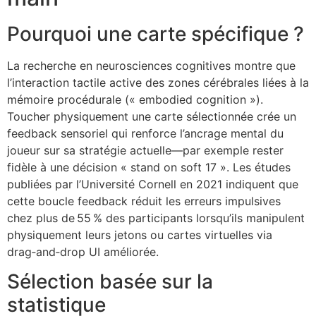
Pourquoi une carte spécifique ?
La recherche en neurosciences cognitives montre que
l’interaction tactile active des zones cérébrales liées à la
mémoire procédurale (« embodied cognition »).
Toucher physiquement une carte sélectionnée crée un
feedback sensoriel qui renforce l’ancrage mental du
joueur sur sa stratégie actuelle—par exemple rester
fidèle à une décision « stand on soft 17 ». Les études
publiées par l’Université Cornell en 2021 indiquent que
cette boucle feedback réduit les erreurs impulsives
chez plus de 55 % des participants lorsqu’ils manipulent
physiquement leurs jetons ou cartes virtuelles via
drag‑and‑drop UI améliorée.
Sélection basée sur la
statistique