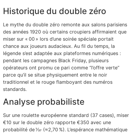
Historique du double zéro
Le mythe du double zéro remonte aux salons parisiens
des années 1920 où certains croupiers affirmaient que
miser sur « 00 » lors d’une soirée spéciale portait
chance aux joueurs audacieux. Au fil du temps, la
légende s’est adaptée aux plateformes numériques :
pendant les campagnes Black Friday, plusieurs
opérateurs ont promu ce pari comme “l’offre verte”
parce qu’il se situe physiquement entre le noir
traditionnel et le rouge flamboyant des numéros
standards.
Analyse probabiliste
Sur une roulette européenne standard (37 cases), miser
€10 sur le double zéro rapporte €350 avec une
probabilité de 1⁄37 (≈2,70 %). L’espérance mathématique