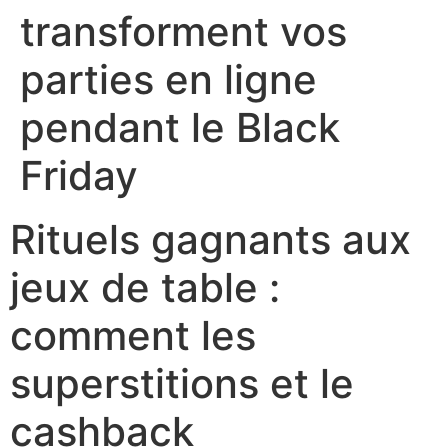
transforment vos
parties en ligne
pendant le Black
Friday
Rituels gagnants aux
jeux de table :
comment les
superstitions et le
cashback