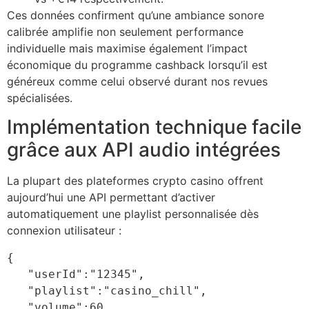
Ces données confirment qu’une ambiance sonore
calibrée amplifie non seulement performance
individuelle mais maximise également l’impact
économique du programme cashback lorsqu’il est
généreux comme celui observé durant nos revues
spécialisées.
Implémentation technique facile
grâce aux API audio intégrées
La plupart des plateformes crypto casino offrent
aujourd’hui une API permettant d’activer
automatiquement une playlist personnalisée dès
connexion utilisateur :
{

   "userId":"12345",

   "playlist":"casino_chill",

   "volume":60
