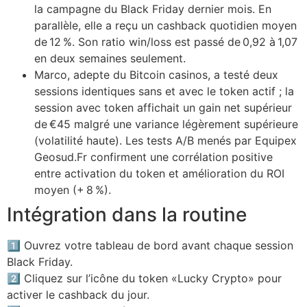
la campagne du Black Friday dernier mois. En
parallèle, elle a reçu un cashback quotidien moyen
de 12 %. Son ratio win/loss est passé de 0,92 à 1,07
en deux semaines seulement.
Marco, adepte du Bitcoin casinos, a testé deux
sessions identiques sans et avec le token actif ; la
session avec token affichait un gain net supérieur
de €45 malgré une variance légèrement supérieure
(volatilité haute). Les tests A/B menés par Equipex
Geosud.Fr confirment une corrélation positive
entre activation du token et amélioration du ROI
moyen (+ 8 %).
Intégration dans la routine
1️⃣ Ouvrez votre tableau de bord avant chaque session
Black Friday.
2️⃣ Cliquez sur l’icône du token «Lucky Crypto» pour
activer le cashback du jour.