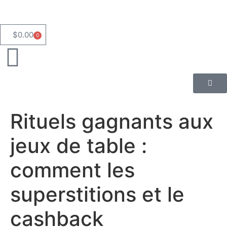
$
0.00
0
Rituels gagnants aux
jeux de table :
comment les
superstitions et le
cashback