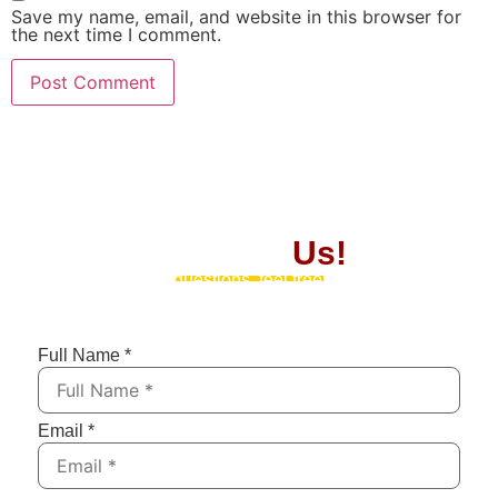
Save my name, email, and website in this browser for
the next time I comment.
Contact
Us!
If you have any questions, feel free to contact us by
submitting the form below. We’ll respond as soon as
possible!
Full Name
*
Email
*