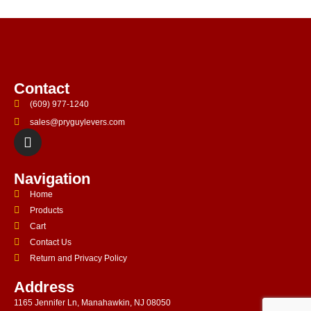
Contact
(609) 977-1240
sales@pryguylevers.com
Navigation
Home
Products
Cart
Contact Us
Return and Privacy Policy
Address
1165 Jennifer Ln, Manahawkin, NJ 08050