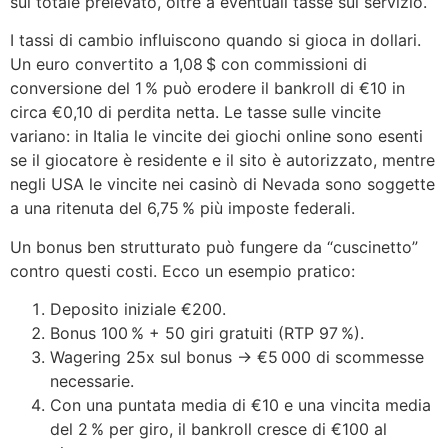
sul totale prelevato, oltre a eventuali tasse sul servizio.
I tassi di cambio influiscono quando si gioca in dollari.
Un euro convertito a 1,08 $ con commissioni di
conversione del 1 % può erodere il bankroll di €10 in
circa €0,10 di perdita netta. Le tasse sulle vincite
variano: in Italia le vincite dei giochi online sono esenti
se il giocatore è residente e il sito è autorizzato, mentre
negli USA le vincite nei casinò di Nevada sono soggette
a una ritenuta del 6,75 % più imposte federali.
Un bonus ben strutturato può fungere da “cuscinetto”
contro questi costi. Ecco un esempio pratico:
Deposito iniziale €200.
Bonus 100 % + 50 giri gratuiti (RTP 97 %).
Wagering 25x sul bonus → €5 000 di scommesse
necessarie.
Con una puntata media di €10 e una vincita media
del 2 % per giro, il bankroll cresce di €100 al