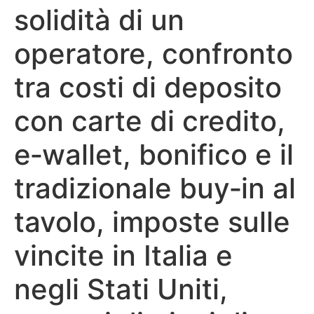
solidità di un
operatore, confronto
tra costi di deposito
con carte di credito,
e‑wallet, bonifico e il
tradizionale buy‑in al
tavolo, imposte sulle
vincite in Italia e
negli Stati Uniti,