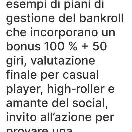
esempi di piani di
gestione del bankroll
che incorporano un
bonus 100 % + 50
giri, valutazione
finale per casual
player, high‑roller e
amante del social,
invito all’azione per
provare una