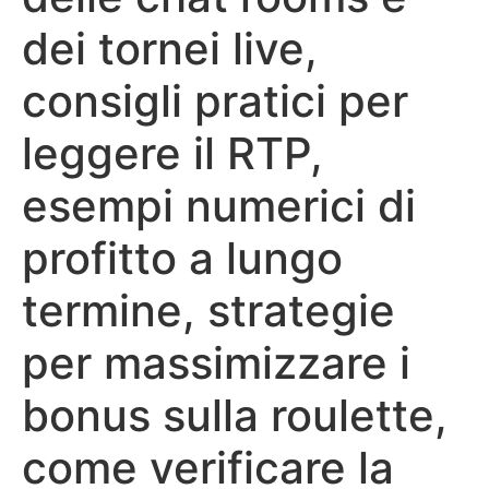
dei tornei live,
consigli pratici per
leggere il RTP,
esempi numerici di
profitto a lungo
termine, strategie
per massimizzare i
bonus sulla roulette,
come verificare la