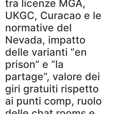
tra licenze MGA,
UKGC, Curacao e le
normative del
Nevada, impatto
delle varianti “en
prison” e “la
partage”, valore dei
giri gratuiti rispetto
ai punti comp, ruolo
delle chat rooms e