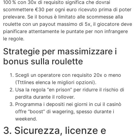
100 % con 30x di requisito significa che dovrai
scommettere €30 per ogni euro ricevuto prima di poter
prelevare. Se il bonus è limitato alle scommesse alla
roulette con un payout massimo di 5x, il giocatore deve
pianificare attentamente le puntate per non infrangere
le regole.
Strategie per massimizzare i
bonus sulla roulette
Scegli un operatore con requisito 20x o meno
(Tttlines elenca le migliori opzioni).
Usa la regola “en prison” per ridurre il rischio di
perdita durante il rollover.
Programma i depositi nei giorni in cui il casinò
offre “boost” di wagering, spesso durante i
weekend.
3. Sicurezza, licenze e