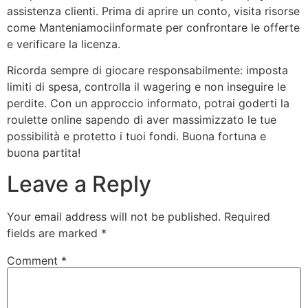
assistenza clienti. Prima di aprire un conto, visita risorse
come Manteniamociinformate per confrontare le offerte
e verificare la licenza.
Ricorda sempre di giocare responsabilmente: imposta
limiti di spesa, controlla il wagering e non inseguire le
perdite. Con un approccio informato, potrai goderti la
roulette online sapendo di aver massimizzato le tue
possibilità e protetto i tuoi fondi. Buona fortuna e
buona partita!
Leave a Reply
Your email address will not be published.
Required
fields are marked
*
Comment
*