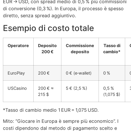
EUR → USD, con spread medio di 0,5 % più commissioni
di conversione (0,3 %). In Europa, il processo è spesso
diretto, senza spread aggiuntivo.
Esempio di costo totale
Operatore
Deposito
Commissione
Tasso di
200 €
deposito
cambio*
EuroPlay
200 €
0 € (e‑wallet)
0 %
USCasino
200 € ≈
5 € (2,5 %)
0,5 %
215 $
(1,075 $)
*Tasso di cambio medio 1 EUR = 1,075 USD.
Mito: “Giocare in Europa è sempre più economico”. I
costi dipendono dal metodo di pagamento scelto e