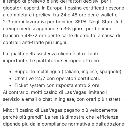
Il tempo di prelievo è uno dei fattori decisivi per i
giocatori esperti. In Europa, i casinò certificati riescono
a completare i prelievi tra 24 e 48 ore per e‑wallet e
2‑3 giorni lavorativi per bonifico SEPA. Negli Stati Uniti,
i tempi medi si aggirano su 3‑5 giorni per bonifici
bancari e 48‑72 ore per le carte di credito, a causa di
controlli anti‑frode più lunghi.
La qualità dell’assistenza clienti è altrettanto
importante. Le piattaforme europee offrono:
Supporto multilingua (italiano, inglese, spagnolo).
Chat live 24/7 con operatori certificati.
Ticket system con risposta entro 2 ore.
Al contrario, molti casinò di Las Vegas limitano il
servizio a email o chat in inglese, con orari più ristretti.
Mito: “I casinò di Las Vegas pagano più velocemente
perché più grandi”. La realtà dimostra che l’efficienza
dipende più dalla compliance normativa e dall’adozione