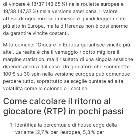
di vincere è 18/37 (48,65 %) nella roulette europea e
18/38 (47,37 %) nella versione americana. Il valore
atteso di ogni euro scommesso è quindi leggermente
più alto in Europa, ma la differenza non è così enorme
da garantire vincite costanti.
Mito comune: “Giocare in Europa garantisce vincite più
alte”. La realtà è che il vantaggio ridotto migliora il
margine statistico, ma il risultato di una singola sessione
dipende ancora dal caso. Un giocatore che scommette
100 € su 30 spin nella versione europea può comunque
perdere tutto, soprattutto se sceglie puntate ad alta
volatilità come le colonne o i sestine.
Come calcolare il ritorno al
giocatore (RTP) in pochi passi
Identifica la percentuale di house edge della
variante (2,7 % per l’europea, 5,3 % per