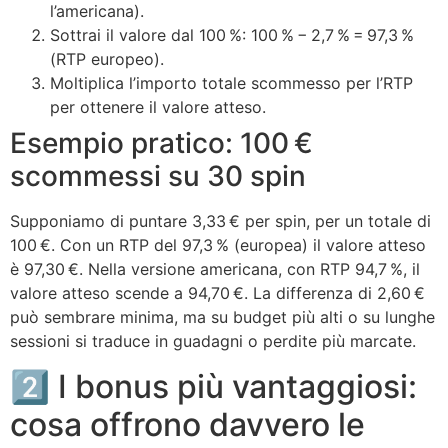
l’americana).
Sottrai il valore dal 100 %: 100 % − 2,7 % = 97,3 %
(RTP europeo).
Moltiplica l’importo totale scommesso per l’RTP
per ottenere il valore atteso.
Esempio pratico: 100 €
scommessi su 30 spin
Supponiamo di puntare 3,33 € per spin, per un totale di
100 €. Con un RTP del 97,3 % (europea) il valore atteso
è 97,30 €. Nella versione americana, con RTP 94,7 %, il
valore atteso scende a 94,70 €. La differenza di 2,60 €
può sembrare minima, ma su budget più alti o su lunghe
sessioni si traduce in guadagni o perdite più marcate.
2️⃣ I bonus più vantaggiosi:
cosa offrono davvero le