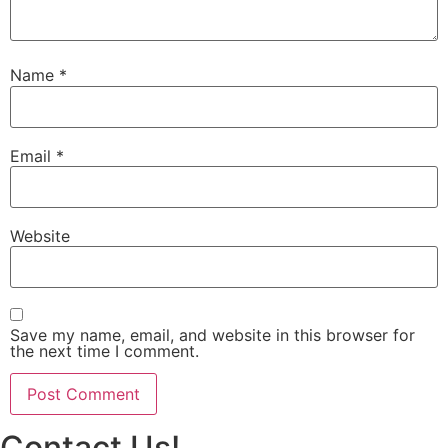
Name
*
Email
*
Website
Save my name, email, and website in this browser for
the next time I comment.
Contact
Us!