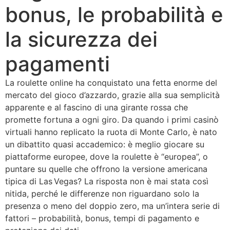
bonus, le probabilità e
la sicurezza dei
pagamenti
La roulette online ha conquistato una fetta enorme del
mercato del gioco d’azzardo, grazie alla sua semplicità
apparente e al fascino di una girante rossa che
promette fortuna a ogni giro. Da quando i primi casinò
virtuali hanno replicato la ruota di Monte Carlo, è nato
un dibattito quasi accademico: è meglio giocare su
piattaforme europee, dove la roulette è “europea”, o
puntare su quelle che offrono la versione americana
tipica di Las Vegas? La risposta non è mai stata così
nitida, perché le differenze non riguardano solo la
presenza o meno del doppio zero, ma un’intera serie di
fattori – probabilità, bonus, tempi di pagamento e