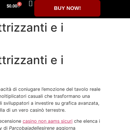
0
$
0.00
BUY NOW!
trizzanti e i
trizzanti e i
apacità di coniugare l’emozione del tavolo reale
 moltiplicatori casuali che trasformano una
i sviluppatori a investire su grafica avanzata,
lla di un vero casinò terrestre.
 recensione
casino non aams sicuri
che elenca i
ty di
Parcobaiadellesirene
aggiorna