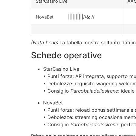
StarCasino Live
AA
NovaBet ||||||||||//&; //
(Nota bene
: La tabella mostra soltanto dati in
Schede operative
StarCasino Live
• Punti forza: AR integrata, supporto mu
• Debolezze: requisito wagering welcom
• Consiglio
Parcobaiadellesirene
: ideale
NovaBet
• Punti forza: reload bonus settimanale
• Debolezze: streaming occasionalmente i
• Consiglio
Parcobaiadellesirene
: perfe