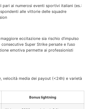
pari ai numerosi eventi sportivi italiani (es.:
ispondenti alle vittorie delle squadre
​​​ ​
 maggiore eccitazione sia rischio d’impulso
 consecutive Super Strike persa­te e l’uso
ione emotiva permette ai professionisti
y, velocità media dei payout (<24h) e varietà
Bonus lightning