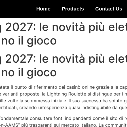
Home
Products
Contact Us
2027: le novità più elet
o il gioco
2027: le novità più elet
o il gioco
entata il punto di riferimento dei casinò online grazie alla c
 varianti proposte, la Lightning Roulette si distingue per i
le volte la scommessa iniziale. Il suo successo ha spinto gl
rtificati, creando un’esperienza quasi indistinguibile da que
è fondamentale consultare fonti indipendenti come il sito di
“non‑AAMS” più trasparenti sul mercato italiano. La communi