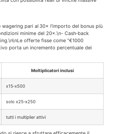
tà con possibilità reali di vincite massive
e wagering pari al 30× l’importo del bonus più
 condizioni minime del 20×.\n- Cash‑back
tning.\n\nLe offerte fisse come “€1000
ntivo porta un incremento percentuale dei
Moltiplicatori inclusi
x15‑x500
solo x25‐x250
tutti i multiplier attivi
o si riesce a sfruttare efficacemente il