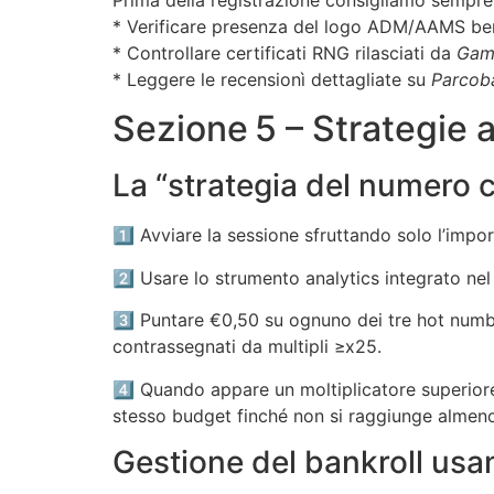
Prima della registrazione consigliamo sempre
* Verificare presenza del logo ADM/AAMS ben v
* Controllare certificati RNG rilasciati da
Gami
* Leggere le recensionì dettagliate su
Parcoba
Sezione 5 – Strategie 
La “strategia del numero
1️⃣ Avviare la sessione sfruttando solo l’impo
2️⃣ Usare lo strumento analytics integrato nel c
3️⃣ Puntare €0,50 su ognuno dei tre hot num
contrassegnati da multipli ≥x25.
4️⃣ Quando appare un moltiplicatore superio
stesso budget finché non si raggiunge almeno
Gestione del bankroll usa