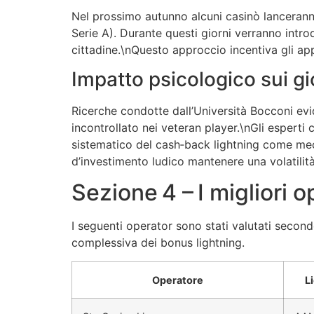
Nel prossimo autunno alcuni casinò lanceranno “
Serie A). Durante questi giorni verranno introd
cittadine.\nQuesto approccio incentiva gli appassi
Impatto psicologico sui gi
Ricerche condotte dall’Università Bocconi evi
incontrollato nei veteran player.\nGli esperti
sistematico del cash‑back lightning come me
d’investimento ludico mantenere una volatilità 
Sezione 4 – I migliori oper
I seguenti operator sono stati valutati secon
complessiva dei bonus lightning.
Operatore
L