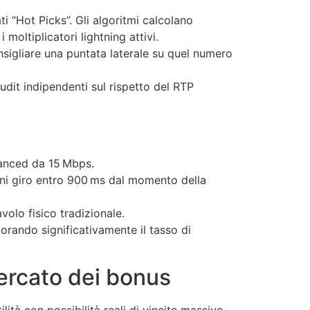
ti “Hot Picks”. Gli algoritmi calcolano
oltiplicatori lightning attivi.
onsigliare una puntata laterale su quel numero
dit indipendenti sul rispetto del RTP
vanced da 15 Mbps.
ogni giro entro 900 ms dal momento della
volo fisico tradizionale.
iorando significativamente il tasso di
mercato dei bonus