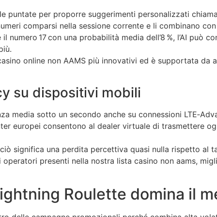
delle puntate per proporre suggerimenti personalizzati chiama
umeri comparsi nella sessione corrente e li combinano con i m
e il numero 17 con una probabilità media dell’8 %, l’AI può c
più.
asino online non AAMS più innovativi ed è supportata da au
y su dispositivi mobili
atenza media sotto un secondo anche su connessioni LTE‑Ad
center europei consentono al dealer virtuale di trasmettere 
ciò significa una perdita percettiva quasi nulla rispetto al ta
i operatori presenti nella nostra lista casino non aams, migl
Lightning Roulette domina il 