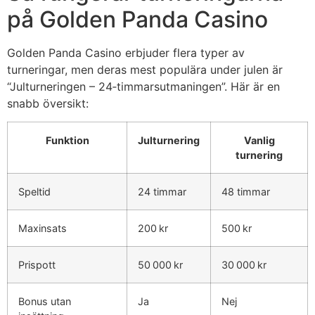
på Golden Panda Casino
Golden Panda Casino erbjuder flera typer av
turneringar, men deras mest populära under julen är
“Julturneringen – 24‑timmarsutmaningen”. Här är en
snabb översikt:
Funktion
Julturnering
Vanlig
turnering
Speltid
24 timmar
48 timmar
Maxinsats
200 kr
500 kr
Prispott
50 000 kr
30 000 kr
Bonus utan
Ja
Nej