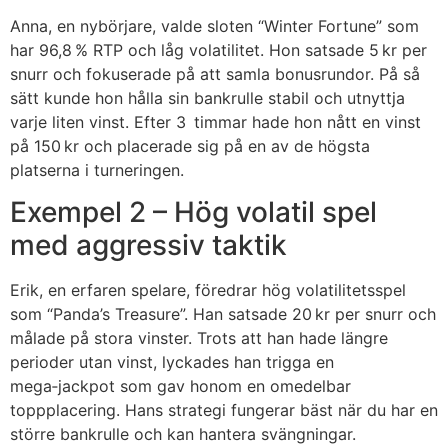
Anna, en nybörjare, valde sloten “Winter Fortune” som
har 96,8 % RTP och låg volatilitet. Hon satsade 5 kr per
snurr och fokuserade på att samla bonusrundor. På så
sätt kunde hon hålla sin bankrulle stabil och utnyttja
varje liten vinst. Efter 3 timmar hade hon nått en vinst
på 150 kr och placerade sig på en av de högsta
platserna i turneringen.
Exempel 2 – Hög volatil spel
med aggressiv taktik
Erik, en erfaren spelare, föredrar hög volatilitetsspel
som “Panda’s Treasure”. Han satsade 20 kr per snurr och
målade på stora vinster. Trots att han hade längre
perioder utan vinst, lyckades han trigga en
mega‑jackpot som gav honom en omedelbar
toppplacering. Hans strategi fungerar bäst när du har en
större bankrulle och kan hantera svängningar.