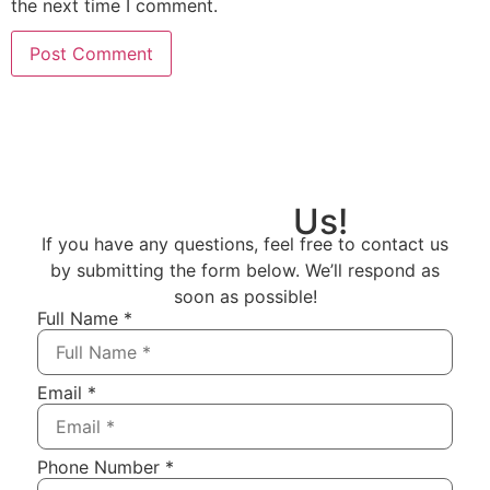
the next time I comment.
Contact
Us!
If you have any questions, feel free to contact us
by submitting the form below. We’ll respond as
soon as possible!
Full Name
*
Email
*
Phone Number
*