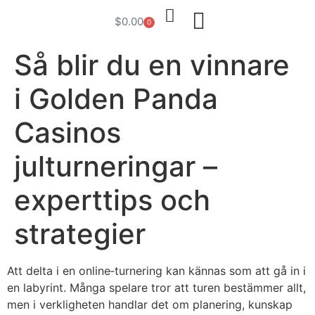
$
0.00
0
Så blir du en vinnare
i Golden Panda
Casinos
julturneringar –
experttips och
strategier
Att delta i en online‑turnering kan kännas som att gå in i
en labyrint. Många spelare tror att turen bestämmer allt,
men i verkligheten handlar det om planering, kunskap