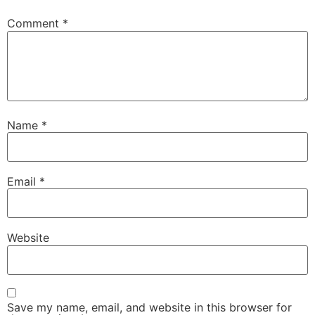
Comment
*
Name
*
Email
*
Website
Save my name, email, and website in this browser for