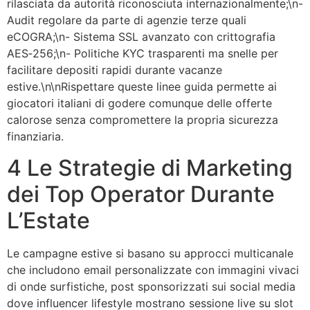
rilasciata da autorità riconosciuta internazionalmente;\n-
Audit regolare da parte di agenzie terze quali
eCOGRA;\n- Sistema SSL avanzato con crittografia
AES‑256;\n- Politiche KYC trasparenti ma snelle per
facilitare depositi rapidi durante vacanze
estive.\n\nRispettare queste linee guida permette ai
giocatori italiani di godere comunque delle offerte
calorose senza compromettere la propria sicurezza
finanziaria.
4 Le Strategie di Marketing
dei Top Operator Durante
L’Estate
Le campagne estive si basano su approcci multicanale
che includono email personalizzate con immagini vivaci
di onde surfistiche, post sponsorizzati sui social media
dove influencer lifestyle mostrano sessione live su slot