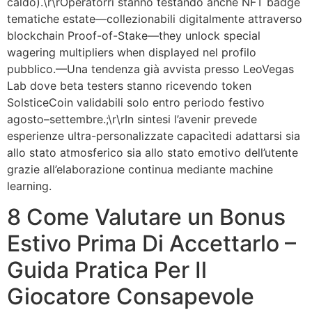
caldo).\r\rOperatorri stanno testando anche NFT badge
tematiche estate—collezionabili digitalmente attraverso
blockchain Proof-of-Stake—they unlock special
wagering multipliers when displayed nel profilo
pubblico.—Una tendenza già avvista presso LeoVegas
Lab dove beta testers stanno ricevendo token
SolsticeCoin validabili solo entro periodo festivo
agosto–settembre.;\r\rIn sintesi l’avenir prevede
esperienze ultra-personalizzate capacìte­di adattarsi sia
allo stato atmosferico sia allo stato emotivo dell’utente
grazie all’elaborazione continua mediante machine
learning.
8 Come Valutare un Bonus
Estivo Prima Di Accettarlo –
Guida Pratica Per Il
Giocatore Consapevole