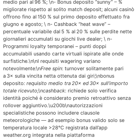
medio pari al 96 %; \n- Bonus deposito “sunny” – %
migliorate rispetto al solito match deposit; alcuni casinò
offrono fino al 150 % sul primo deposito effettuato fra
giugno e agosto; \ n- Cashback “heat wave” –
percentuale variabile dal 5 % al 20 % sulle perdite nette
giornalieri accumulati su giochi live dealer; \ n-
Programmi loyalty temporanei – punti doppi
accumulabili usando carte virtuali ispirate alle onde
surfistiche.\n\nI requisiti wagering variano
notevolmente:\n
Free spin
: turnover solitamente pari
a 3× sulla vincita netta ottenuta dai giri;\nbonus
deposito
: requisito medio tra 20× ed 30× sull’importo
totale ricevuto;\ncashback
: richiede solo verifica
identità poiché è considerato premio retroattivo senza
rollover aggiuntivo.\u200b\nautorizzazioni
specialistiche possono includere clausole
meteorologiche — ad esempio bonus valido solo se
temperatura locale >28°C registrata dall’app
weather.org integrata nella piattaforma