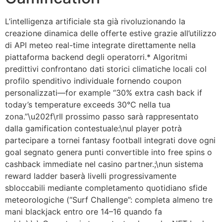
L’intelligenza artificiale sta già rivoluzionando la
creazione dinamica delle offerte estive grazie all’utilizzo
di API meteo real-time integrate direttamente nella
piattaforma backend degli operatorri.* Algoritmi
predittivi confrontano dati storici climatiche locali col
profilo spenditivo individuale fornendo coupon
personalizzati—for example “30% extra cash back if
today’s temperature exceeds 30°C nella tua
zona.”\u202f\rIl prossimo passo sarà rappresentato
dalla gamification contestuale:\nul player potrà
partecipare a tornei fantasy football integrati dove ogni
goal segnato genera punti convertible into free spins o
cashback immediate nel casino partner.;\nun sistema
reward ladder baserà livelli progressivamente
sbloccabili mediante completamento quotidiano sfide
meteorologiche (“Surf Challenge”: completa almeno tre
mani blackjack entro ore 14–16 quando fa