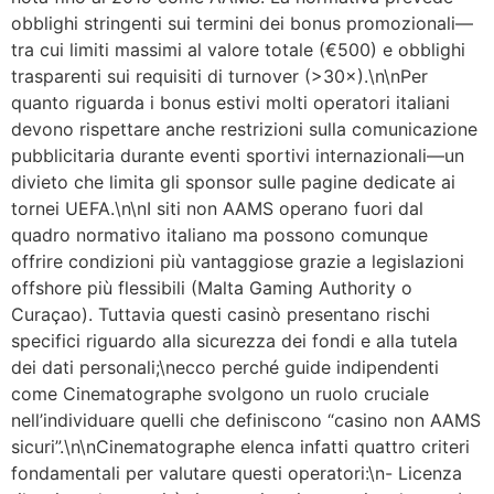
obblighi stringenti sui termini dei bonus promozionali—
tra cui limiti massimi al valore totale (€500) e obblighi
trasparenti sui requisiti di turnover (>30×).\n\nPer
quanto riguarda i bonus estivi molti operatori italiani
devono rispettare anche restrizioni sulla comunicazione
pubblicitaria durante eventi sportivi internazionali—un
divieto che limita gli sponsor sulle pagine dedicate ai
tornei UEFA.\n\nI siti non AAMS operano fuori dal
quadro normativo italiano ma possono comunque
offrire condizioni più vantaggiose grazie a legislazioni
offshore più flessibili (Malta Gaming Authority o
Curaçao). Tuttavia questi casinò presentano rischi
specifici riguardo alla sicurezza dei fondi e alla tutela
dei dati personali;\necco perché guide indipendenti
come Cinematographe svolgono un ruolo cruciale
nell’individuare quelli che definiscono “casino non AAMS
sicuri”.\n\nCinematographe elenca infatti quattro criteri
fondamentali per valutare questi operatori:\n- Licenza