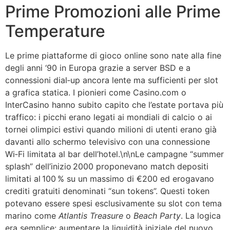
Prime Promozioni alle Prime
Temperature
Le prime piattaforme di gioco online sono nate alla fine
degli anni ‘90 in Europa grazie a server BSD e a
connessioni dial‑up ancora lente ma sufficienti per slot
a grafica statica. I pionieri come Casino.com o
InterCasino hanno subito capito che l’estate portava più
traffico: i picchi erano legati ai mondiali di calcio o ai
tornei olimpici estivi quando milioni di utenti erano già
davanti allo schermo televisivo con una connessione
Wi‑Fi limitata al bar dell’hotel.\n\nLe campagne “summer
splash” dell’inizio 2000 proponevano match depositi
limitati al 100 % su un massimo di €200 ed erogavano
crediti gratuiti denominati “sun tokens”. Questi token
potevano essere spesi esclusivamente su slot con tema
marino come
Atlantis Treasure
o
Beach Party
. La logica
era semplice: aumentare la liquidità iniziale del nuovo