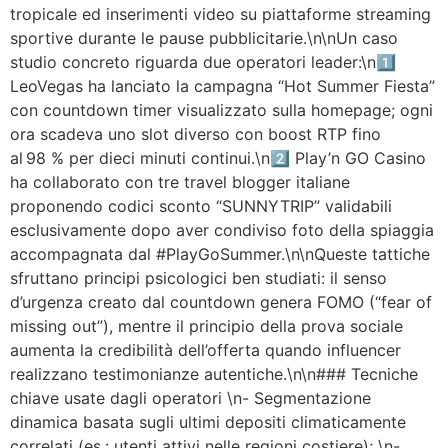
tropicale ed inserimenti video su piattaforme streaming
sportive durante le pause pubblicitarie.\n\nUn caso
studio concreto riguarda due operatori leader:\n1️⃣
LeoVegas ha lanciato la campagna “Hot Summer Fiesta”
con countdown timer visualizzato sulla homepage; ogni
ora scadeva uno slot diverso con boost RTP fino
al 98 % per dieci minuti continui.\n2️⃣ Play’n GO Casino
ha collaborato con tre travel blogger italiane
proponendo codici sconto “SUNNYTRIP” validabili
esclusivamente dopo aver condiviso foto della spiaggia
accompagnata dal #PlayGoSummer.\n\nQueste tattiche
sfruttano principi psicologici ben studiati: il senso
d’urgenza creato dal countdown genera FOMO (“fear of
missing out”), mentre il principio della prova sociale
aumenta la credibilità dell’offerta quando influencer
realizzano testimonianze autentiche.\n\n### Tecniche
chiave usate dagli operatori \n- Segmentazione
dinamica basata sugli ultimi depositi climaticamente
correlati (es.: utenti attivi nelle regioni costiere); \n-