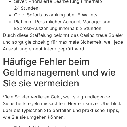
Silver: Priorisierte Bearbeitung (innerhalb
24 Stunden)
Gold: Sofortauszahlung über E‑Wallets
Platinum: Persönlicher Account‑Manager und
Express‑Auszahlung innerhalb 2 Stunden
Durch diese Staffelung belohnt das Casino treue Spieler
und sorgt gleichzeitig für maximale Sicherheit, weil jede
Auszahlung erneut intern geprüft wird.
Häufige Fehler beim
Geldmanagement und wie
Sie sie vermeiden
Viele Spieler verlieren Geld, weil sie grundlegende
Sicherheitsregeln missachten. Hier ein kurzer Überblick
über die typischen Stolperfallen und praktische Tipps,
wie Sie sie umgehen können.