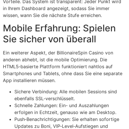
Vorteile. Das System ist transparent: Jeder Punkt wird
in Ihrem Dashboard angezeigt, sodass Sie immer
wissen, wann Sie die nächste Stufe erreichen.
Mobile Erfahrung: Spielen
Sie sicher von überall
Ein weiterer Aspekt, der BillionaireSpin Casino von
anderen abhebt, ist die mobile Optimierung. Die
HTML5‑basierte Plattform funktioniert nahtlos auf
Smartphones und Tablets, ohne dass Sie eine separate
App installieren müssen.
Sichere Verbindung: Alle mobilen Sessions sind
ebenfalls SSL‑verschlüsselt.
Schnelle Zahlungen: Ein- und Auszahlungen
erfolgen in Echtzeit, genauso wie am Desktop.
Push‑Benachrichtigungen: Sie erhalten sofortige
Updates zu Boni, VIP‑Level‑Aufstiegen und