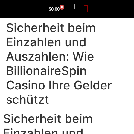
0
$
0.00
Sicherheit beim
Einzahlen und
Auszahlen: Wie
BillionaireSpin
Casino Ihre Gelder
schützt
Sicherheit beim
Einzahlen und