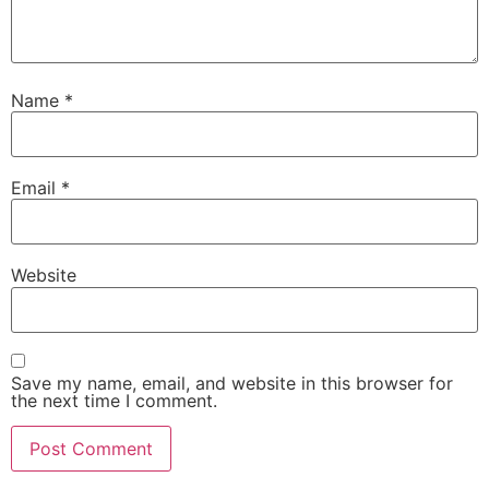
Name
*
Email
*
Website
Save my name, email, and website in this browser for
the next time I comment.