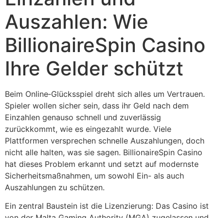
Auszahlen: Wie
BillionaireSpin Casino
Ihre Gelder schützt
Beim Online‑Glücksspiel dreht sich alles um Vertrauen.
Spieler wollen sicher sein, dass ihr Geld nach dem
Einzahlen genauso schnell und zuverlässig
zurückkommt, wie es eingezahlt wurde. Viele
Plattformen versprechen schnelle Auszahlungen, doch
nicht alle halten, was sie sagen. BillionaireSpin Casino
hat dieses Problem erkannt und setzt auf modernste
Sicherheitsmaßnahmen, um sowohl Ein- als auch
Auszahlungen zu schützen.
Ein zentral Baustein ist die Lizenzierung: Das Casino ist
von der Malta Gaming Authority (MGA) zugelassen und