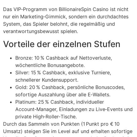
Das VIP‑Programm von BillionaireSpin Casino ist nicht
nur ein Marketing‑Gimmick, sondern ein durchdachtes
System, das Spieler belohnt, die regelmäßig und
verantwortungsbewusst spielen.
Vorteile der einzelnen Stufen
Bronze: 10 % Cashback auf Nettoverluste,
wöchentliche Bonusangebote.
Silver: 15 % Cashback, exklusive Turniere,
schnellerer Kundensupport.
Gold: 20 % Cashback, persönliche Bonuscodes,
sofortige Auszahlung über alle E‑Wallets.
Platinum: 25 % Cashback, individueller
Account‑Manager, Einladungen zu Live‑Events und
private High‑Roller‑Tische.
Durch das Sammeln von Punkten (1 Punkt pro € 10
Umsatz) steigen Sie im Level auf und erhalten sofortige