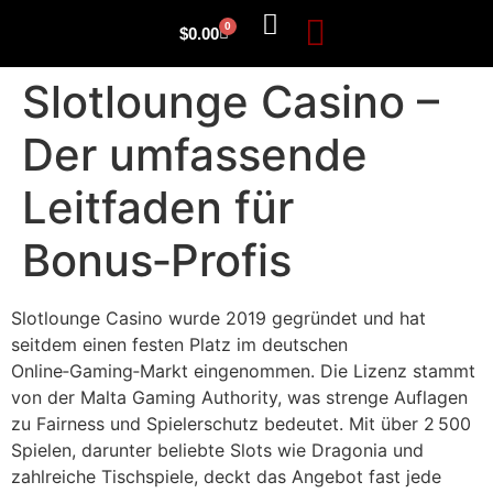
0
$
0.00
Slotlounge Casino –
Der umfassende
Leitfaden für
Bonus‑Profis
Slotlounge Casino wurde 2019 gegründet und hat
seitdem einen festen Platz im deutschen
Online‑Gaming‑Markt eingenommen. Die Lizenz stammt
von der Malta Gaming Authority, was strenge Auflagen
zu Fairness und Spielerschutz bedeutet. Mit über 2 500
Spielen, darunter beliebte Slots wie Dragonia und
zahlreiche Tischspiele, deckt das Angebot fast jede