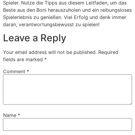
Spieler. Nutze die Tipps aus diesem Leitfaden, um das
Beste aus den Boni herauszuholen und ein reibungsloses
Spielerlebnis zu genießen. Viel Erfolg und denk immer
daran, verantwortungsbewusst zu spielen!
Leave a Reply
Your email address will not be published.
Required
fields are marked
*
Comment
*
Name
*