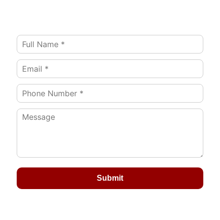
submitting the form below. We’ll respond as soon as
possible!
Submit