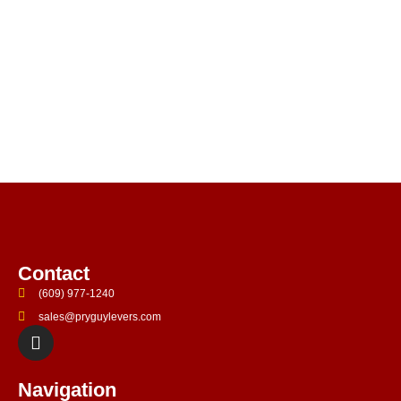
Contact
(609) 977-1240
sales@pryguylevers.com
Navigation