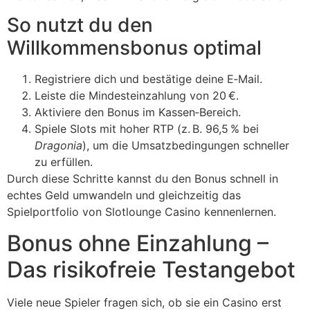
So nutzt du den
Willkommensbonus optimal
Registriere dich und bestätige deine E‑Mail.
Leiste die Mindesteinzahlung von 20 €.
Aktiviere den Bonus im Kassen‑Bereich.
Spiele Slots mit hoher RTP (z. B. 96,5 % bei
Dragonia
), um die Umsatzbedingungen schneller
zu erfüllen.
Durch diese Schritte kannst du den Bonus schnell in
echtes Geld umwandeln und gleichzeitig das
Spielportfolio von Slotlounge Casino kennenlernen.
Bonus ohne Einzahlung –
Das risikofreie Testangebot
Viele neue Spieler fragen sich, ob sie ein Casino erst