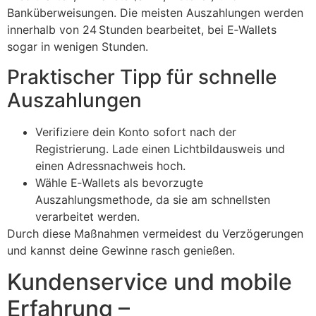
Banküberweisungen. Die meisten Auszahlungen werden
innerhalb von 24 Stunden bearbeitet, bei E‑Wallets
sogar in wenigen Stunden.
Praktischer Tipp für schnelle
Auszahlungen
Verifiziere dein Konto sofort nach der
Registrierung. Lade einen Lichtbildausweis und
einen Adressnachweis hoch.
Wähle E‑Wallets als bevorzugte
Auszahlungsmethode, da sie am schnellsten
verarbeitet werden.
Durch diese Maßnahmen vermeidest du Verzögerungen
und kannst deine Gewinne rasch genießen.
Kundenservice und mobile
Erfahrung –