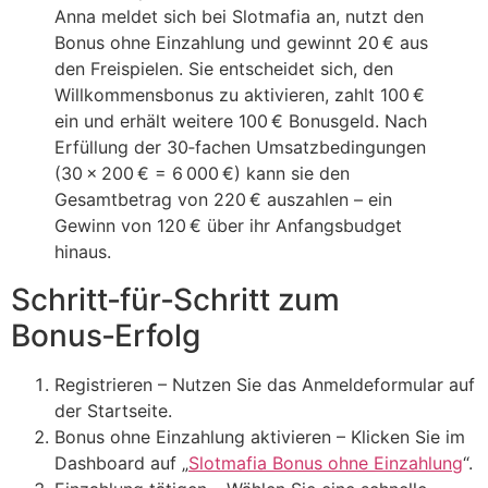
Anna meldet sich bei Slotmafia an, nutzt den
Bonus ohne Einzahlung und gewinnt 20 € aus
den Freispielen. Sie entscheidet sich, den
Willkommensbonus zu aktivieren, zahlt 100 €
ein und erhält weitere 100 € Bonusgeld. Nach
Erfüllung der 30‑fachen Umsatzbedingungen
(30 × 200 € = 6 000 €) kann sie den
Gesamtbetrag von 220 € auszahlen – ein
Gewinn von 120 € über ihr Anfangsbudget
hinaus.
Schritt‑für‑Schritt zum
Bonus‑Erfolg
Registrieren – Nutzen Sie das Anmeldeformular auf
der Startseite.
Bonus ohne Einzahlung aktivieren – Klicken Sie im
Dashboard auf „
Slotmafia Bonus ohne Einzahlung
“.