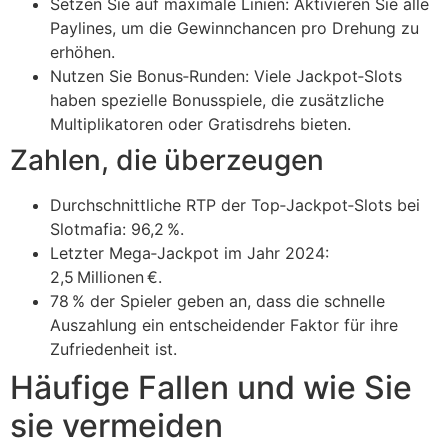
Setzen Sie auf maximale Linien: Aktivieren Sie alle
Paylines, um die Gewinnchancen pro Drehung zu
erhöhen.
Nutzen Sie Bonus‑Runden: Viele Jackpot‑Slots
haben spezielle Bonusspiele, die zusätzliche
Multiplikatoren oder Gratisdrehs bieten.
Zahlen, die überzeugen
Durchschnittliche RTP der Top‑Jackpot‑Slots bei
Slotmafia: 96,2 %.
Letzter Mega‑Jackpot im Jahr 2024:
2,5 Millionen €.
78 % der Spieler geben an, dass die schnelle
Auszahlung ein entscheidender Faktor für ihre
Zufriedenheit ist.
Häufige Fallen und wie Sie
sie vermeiden