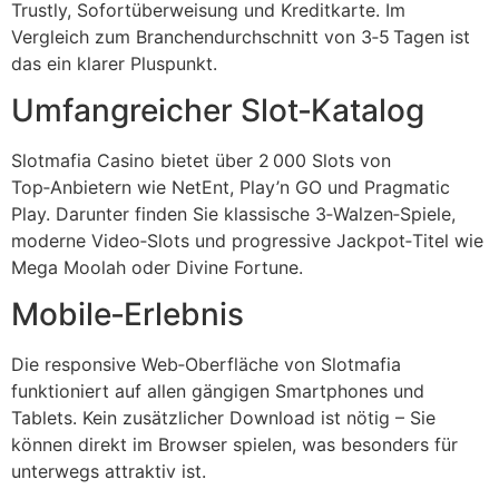
Trustly, Sofortüberweisung und Kreditkarte. Im
Vergleich zum Branchendurchschnitt von 3‑5 Tagen ist
das ein klarer Pluspunkt.
Umfangreicher Slot‑Katalog
Slotmafia Casino bietet über 2 000 Slots von
Top‑Anbietern wie NetEnt, Play’n GO und Pragmatic
Play. Darunter finden Sie klassische 3‑Walzen‑Spiele,
moderne Video‑Slots und progressive Jackpot‑Titel wie
Mega Moolah oder Divine Fortune.
Mobile‑Erlebnis
Die responsive Web‑Oberfläche von Slotmafia
funktioniert auf allen gängigen Smartphones und
Tablets. Kein zusätzlicher Download ist nötig – Sie
können direkt im Browser spielen, was besonders für
unterwegs attraktiv ist.