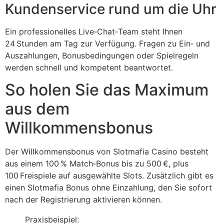
Kundenservice rund um die Uhr
Ein professionelles Live‑Chat‑Team steht Ihnen
24 Stunden am Tag zur Verfügung. Fragen zu Ein‑ und
Auszahlungen, Bonusbedingungen oder Spielregeln
werden schnell und kompetent beantwortet.
So holen Sie das Maximum
aus dem
Willkommensbonus
Der Willkommensbonus von Slotmafia Casino besteht
aus einem 100 % Match‑Bonus bis zu 500 €, plus
100 Freispiele auf ausgewählte Slots. Zusätzlich gibt es
einen Slotmafia Bonus ohne Einzahlung, den Sie sofort
nach der Registrierung aktivieren können.
Praxisbeispiel: