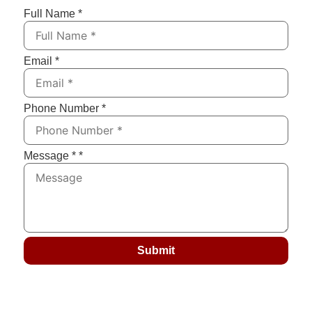
Full Name
*
Email
*
Phone Number
*
Message *
*
Submit