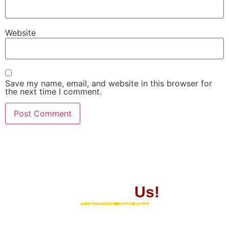
Website
Save my name, email, and website in this browser for
the next time I comment.
Contact
Us!
If you have any questions, feel free to contact us by
submitting the form below. We’ll respond as soon as
possible!