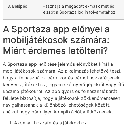
3. Belépés
Használja a megadott e-mail címet és
jelszót a Sportaza log in folyamatához.
A Sportaza app előnyei a
mobiljátékosok számára:
Miért érdemes letölteni?
A Sportaza app letöltése jelentős előnyöket kínál a
mobiljátékosok számára. Az alkalmazás lehetővé teszi,
hogy a felhasználók bármikor és bárhol hozzáférjenek
kedvenc játékukhoz, legyen szó nyerőgépekről vagy élő
kaszinó játékokról. Az app gyors és felhasználóbarát
felülete biztosítja, hogy a játékosok zökkenőmentesen
navigálhassanak a különböző lehetőségek között,
anélkül hogy bármilyen komplikációba ütköznének.
Azonnali hozzáférés a játékokhoz.