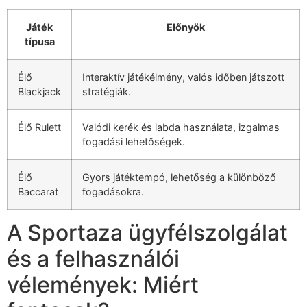
Játék
Előnyök
típusa
Élő
Interaktív játékélmény, valós időben játszott
Blackjack
stratégiák.
Élő Rulett
Valódi kerék és labda használata, izgalmas
fogadási lehetőségek.
Élő
Gyors játéktempó, lehetőség a különböző
Baccarat
fogadásokra.
A Sportaza ügyfélszolgálat
és a felhasználói
vélemények: Miért