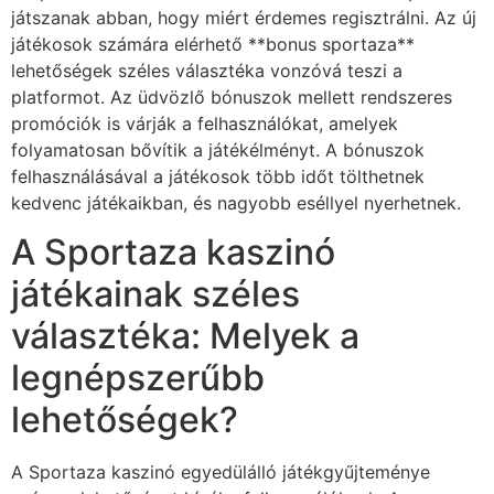
játszanak abban, hogy miért érdemes regisztrálni. Az új
játékosok számára elérhető **bonus sportaza**
lehetőségek széles választéka vonzóvá teszi a
platformot. Az üdvözlő bónuszok mellett rendszeres
promóciók is várják a felhasználókat, amelyek
folyamatosan bővítik a játékélményt. A bónuszok
felhasználásával a játékosok több időt tölthetnek
kedvenc játékaikban, és nagyobb eséllyel nyerhetnek.
A Sportaza kaszinó
játékainak széles
választéka: Melyek a
legnépszerűbb
lehetőségek?
A Sportaza kaszinó egyedülálló játékgyűjteménye