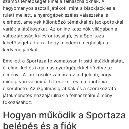
számos lehetőséget kínál a felhasználóknak. A
hagyományos asztali játékok, mint a blackjack és a
rulett mellett, a nyerőgépek széles választéka is
elérhető, amelyek különböző témákkal és jackpotokkal
várják a játékosokat. Az online kaszinók világában a
változatosság kulcsfontosságú, és a Sportaza
lehetőséget ad arra, hogy mindenki megtalálja a
kedvenc játékát.
Emellett a Sportaza folyamatosan frissíti játékkínálatát,
új címekkel és izgalmas nyerőgépekkel bővítve az
élményt. A játékosok számára ez azt jelenti, hogy
mindig van valami új felfedezni, és a monotónia
elkerülhető. Az izgalmas grafikák és a szórakoztató
játékmenetek hozzájárulnak a felhasználói élmény
fokozásához.
Hogyan működik a Sportaza
belépés és a fiók