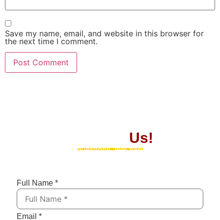
Save my name, email, and website in this browser for
the next time I comment.
Contact
Us!
If you have any questions, feel free to contact us by
submitting the form below. We’ll respond as soon as
possible!
Full Name
*
Email
*