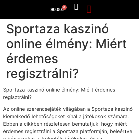
0
$
0.00
Sportaza kaszinó
online élmény: Miért
érdemes
regisztrálni?
Sportaza kaszinó online élmény: Miért érdemes
regisztrálni?
Az online szerencsejáték világában a Sportaza kaszinó
kiemelkedő lehetőségeket kínál a játékosok számára.
Ebben a cikkben részletesen bemutatjuk, hogy miért
érdemes regisztrálni a Sportaza platformján, beleértve
a bónuszokat, a különféle játékokat, és az