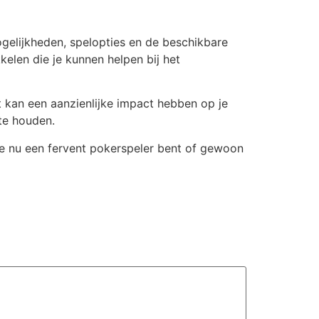
ogelijkheden, spelopties en de beschikbare
kelen die je kunnen helpen bij het
t kan een aanzienlijke impact hebben op je
te houden.
je nu een fervent pokerspeler bent of gewoon