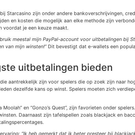
bij Starcasino zijn onder andere bankoverschrijvingen, cred
den en kosten die mogelijk aan elke methode zijn verbonde
n voordat je een keuze maakt.
ebruik meestal mijn PayPal-account voor uitbetalingen bij St
n van mijn winsten!”
Dit bevestigt dat e-wallets een popula
ste uitbetalingen bieden
 die aantrekkelijk zijn voor spelers die op zoek zijn naar ho
 bieden dezelfde kans op winst. Spelers moeten zich verdie
Moolah” en “Gonzo’s Quest”, zijn favorieten onder spelers
insten. Daarnaast zijn tafelspellen zoals blackjack en ba
talingspercentages.
 ervaring:
“Ik heb gemerkt dat ik beter presteer bij blackjack