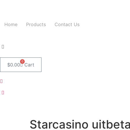
Skip
to
content
Home
Products
Contact Us
0
$
0.00
Cart
Starcasino uitbeta