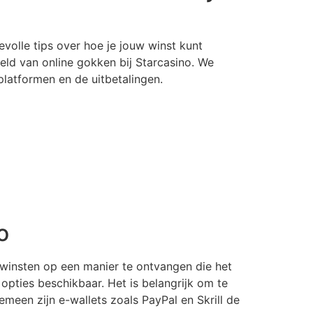
olle tips over hoe je jouw winst kunt
ereld van online gokken bij Starcasino. We
latformen en de uitbetalingen.
o
winsten op een manier te ontvangen die het
 opties beschikbaar. Het is belangrijk om te
meen zijn e-wallets zoals PayPal en Skrill de