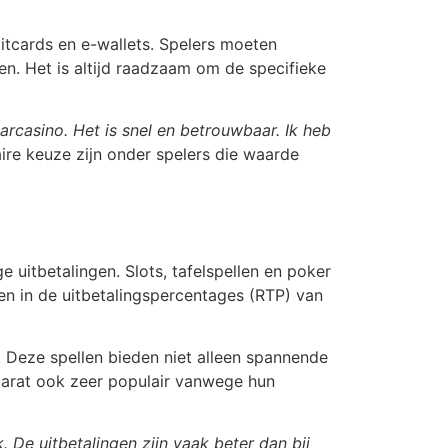
itcards en e-wallets. Spelers moeten
n. Het is altijd raadzaam om de specifieke
arcasino. Het is snel en betrouwbaar. Ik heb
ire keuze zijn onder spelers die waarde
ge uitbetalingen. Slots, tafelspellen en poker
pen in de uitbetalingspercentages (RTP) van
. Deze spellen bieden niet alleen spannende
ccarat ook zeer populair vanwege hun
. De uitbetalingen zijn vaak beter dan bij