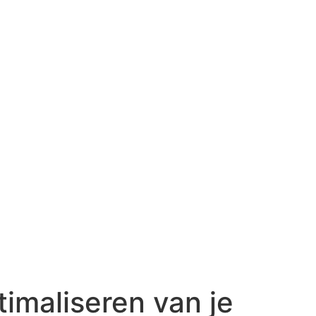
timaliseren van je