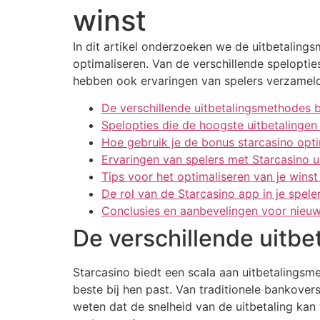
winst
In dit artikel onderzoeken we de uitbetaling
optimaliseren. Van de verschillende spelopties
hebben ook ervaringen van spelers verzameld 
De verschillende uitbetalingsmethodes b
Spelopties die de hoogste uitbetalingen
Hoe gebruik je de bonus starcasino opt
Ervaringen van spelers met Starcasino u
Tips voor het optimaliseren van je winst
De rol van de Starcasino app in je spele
Conclusies en aanbevelingen voor nieuw
De verschillende uitbe
Starcasino biedt een scala aan uitbetalings
beste bij hen past. Van traditionele bankovers
weten dat de snelheid van de uitbetaling kan 