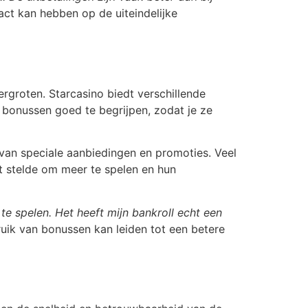
act kan hebben op de uiteindelijke
rgroten. Starcasino biedt verschillende
bonussen goed te begrijpen, zodat je ze
 van speciale aanbiedingen en promoties. Veel
t stelde om meer te spelen en hun
e spelen. Het heeft mijn bankroll echt een
ruik van bonussen kan leiden tot een betere