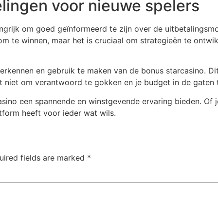
lingen voor nieuwe spelers
angrijk om goed geïnformeerd te zijn over de uitbetalingsm
m te winnen, maar het is cruciaal om strategieën te ontwik
verkennen en gebruik te maken van de bonus starcasino. Di
t niet om verantwoord te gokken en je budget in de gaten 
casino een spannende en winstgevende ervaring bieden. Of 
form heeft voor ieder wat wils.
uired fields are marked
*