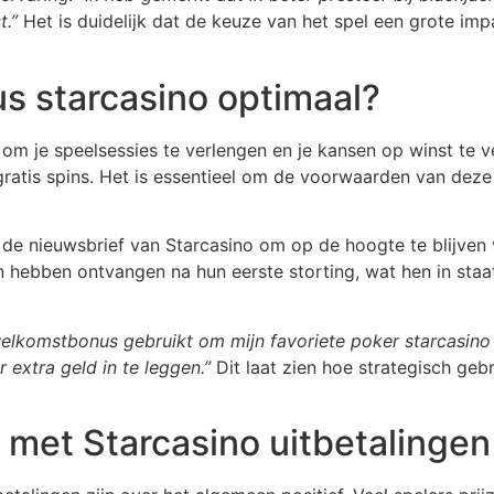
t.”
Het is duidelijk dat de keuze van het spel een grote imp
s starcasino optimaal?
om je speelsessies te verlengen en je kansen op winst te ve
tis spins. Het is essentieel om de voorwaarden van deze 
 de nieuwsbrief van Starcasino om op de hoogte te blijven
 hebben ontvangen na hun eerste storting, wat hen in staa
elkomstbonus gebruikt om mijn favoriete poker starcasino t
extra geld in te leggen.”
Dit laat zien hoe strategisch geb
 met Starcasino uitbetalingen