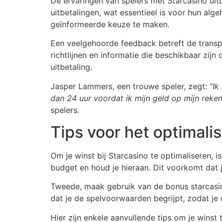
De ervaringen van spelers met Starcasino uitb
uitbetalingen, wat essentieel is voor hun al
geïnformeerde keuze te maken.
Een veelgehoorde feedback betreft de transpa
richtlijnen en informatie die beschikbaar zij
uitbetaling.
Jasper Lammers, een trouwe speler, zegt:
“Ik
dan 24 uur voordat ik mijn geld op mijn reken
spelers.
Tips voor het optimalis
Om je winst bij Starcasino te optimaliseren, i
budget en houd je hieraan. Dit voorkomt dat je
Tweede, maak gebruik van de bonus starcasino
dat je de spelvoorwaarden begrijpt, zodat je
Hier zijn enkele aanvullende tips om je winst 