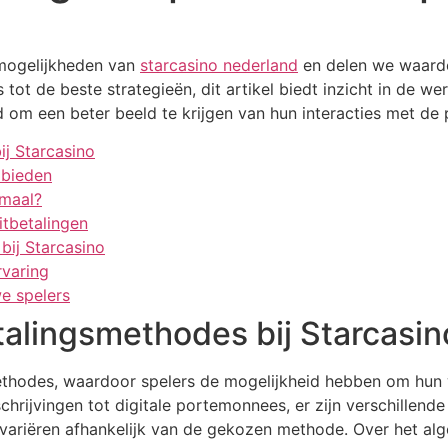
smogelijkheden van
starcasino nederland
en delen we waardev
 tot de beste strategieën, dit artikel biedt inzicht in de w
om een beter beeld te krijgen van hun interacties met de p
ij Starcasino
 bieden
imaal?
itbetalingen
 bij Starcasino
rvaring
e spelers
talingsmethodes bij Starcasin
methodes, waardoor spelers de mogelijkheid hebben om hun 
chrijvingen tot digitale portemonnees, er zijn verschillende
variëren afhankelijk van de gekozen methode. Over het alge