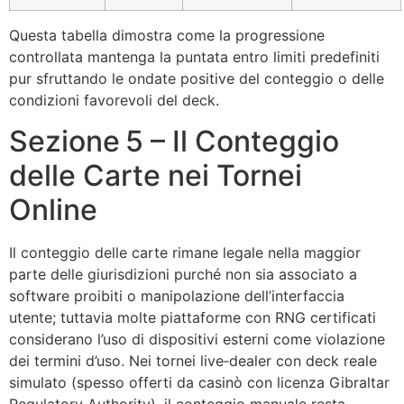
Questa tabella dimostra come la progressione
controllata mantenga la puntata entro limiti predefiniti
pur sfruttando le ondate positive del conteggio o delle
condizioni favorevoli del deck.
Sezione 5 – Il Conteggio
delle Carte nei Tornei
Online
Il conteggio delle carte rimane legale nella maggior
parte delle giurisdizioni purché non sia associato a
software proibiti o manipolazione dell’interfaccia
utente; tuttavia molte piattaforme con RNG certificati
considerano l’uso di dispositivi esterni come violazione
dei termini d’uso. Nei tornei live‑dealer con deck reale
simulato (spesso offerti da casinò con licenza Gibraltar
Regulatory Authority), il conteggio manuale resta