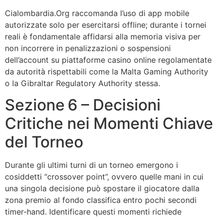
Cialombardia.Org raccomanda l’uso di app mobile
autorizzate solo per esercitarsi offline; durante i tornei
reali è fondamentale affidarsi alla memoria visiva per
non incorrere in penalizzazioni o sospensioni
dell’account su piattaforme casino online regolamentate
da autorità rispettabili come la Malta Gaming Authority
o la Gibraltar Regulatory Authority stessa.
Sezione 6 – Decisioni
Critiche nei Momenti Chiave
del Torneo
Durante gli ultimi turni di un torneo emergono i
cosiddetti “crossover point”, ovvero quelle mani in cui
una singola decisione può spostare il giocatore dalla
zona premio al fondo classifica entro pochi secondi
timer‑hand. Identificare questi momenti richiede