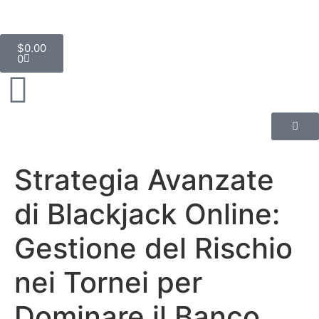
$
0.00
0
Strategia Avanzate
di Blackjack Online:
Gestione del Rischio
nei Tornei per
Dominare il Banco