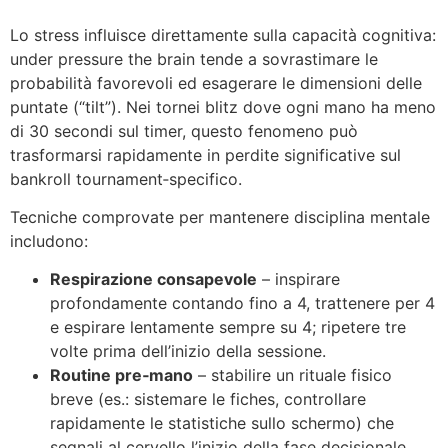
Lo stress influisce direttamente sulla capacità cognitiva:
under pressure the brain tende a sovrastimare le
probabilità favorevoli ed esagerare le dimensioni delle
puntate (“tilt”). Nei tornei blitz dove ogni mano ha meno
di 30 secondi sul timer, questo fenomeno può
trasformarsi rapidamente in perdite significative sul
bankroll tournament‑specifico.
Tecniche comprovate per mantenere disciplina mentale
includono:
Respirazione consapevole
– inspirare
profondamente contando fino a 4, trattenere per 4
e espirare lentamente sempre su 4; ripetere tre
volte prima dell’inizio della sessione.
Routine pre‑mano
– stabilire un rituale fisico
breve (es.: sistemare le fiches, controllare
rapidamente le statistiche sullo schermo) che
segnali al cervello l’inizio della fase decisionale.