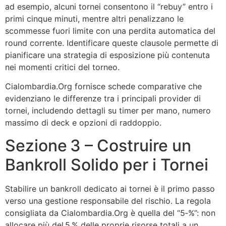
ad esempio, alcuni tornei consentono il “rebuy” entro i
primi cinque minuti, mentre altri penalizzano le
scommesse fuori limite con una perdita automatica del
round corrente. Identificare queste clausole permette di
pianificare una strategia di esposizione più contenuta
nei momenti critici del torneo.
Cialombardia.Org fornisce schede comparative che
evidenziano le differenze tra i principali provider di
tornei, includendo dettagli su timer per mano, numero
massimo di deck e opzioni di raddoppio.
Sezione 3 – Costruire un
Bankroll Solido per i Tornei
Stabilire un bankroll dedicato ai tornei è il primo passo
verso una gestione responsabile del rischio. La regola
consigliata da Cialombardia.Org è quella del “5‑%”: non
allocare più del 5 % delle proprie risorse totali a un