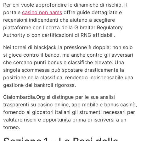
Per chi vuole approfondire le dinamiche di rischio, il
portale
casino non aams
offre guide dettagliate e
recensioni indipendenti che aiutano a scegliere
piattaforme con licenza della Gibraltar Regulatory
Authority o con certificazioni di RNG affidabili.
Nei tornei di blackjack la pressione è doppia: non solo
si gioca contro il banco, ma anche contro gli avversari
che cercano punti bonus e classifiche elevate. Una
singola scommessa può spostare drasticamente la
posizione nella classifica, rendendo indispensabile una
gestione del bankroll rigorosa.
Cialombardia.Org si distingue per le sue analisi
trasparenti su casino online, app mobile e bonus casinò,
fornendo ai giocatori italiani gli strumenti necessari per
valutare rischi e opportunità prima di iscriversi a un
torneo.