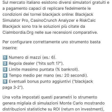
Sul mercato italiano esistono diversi simulatori gratuiti e
a pagamento capaci di replicare fedelmente le
condizioni dei tornei blackjack online: Blackjack
Simulator Pro, CasinoCrunch Analyzer e RiskCalc
Blackjack sono tra le soluzioni più citate da
Cialmbordia.Org nelle sue recensioni comparative.
Per configurare correttamente uno strumento basta
inserire:
1️⃣ Numero di mazzi (es.: 6).
2️⃣ Regola dealer (“hits soft 17”).
3️⃣ Limite massimo puntata (% bankroll).
4️⃣ Tempo medio per mano (es.: 20 secondi).
5️⃣ Eventuali bonus punto aggiuntivi (“blackjack
paga 3‑2”).
Una volta impostati questi parametri lo strumento
genera migliaia di simulazioni Monte Carlo mostrando
distribuzioni statistiche su ROI (return on investment),