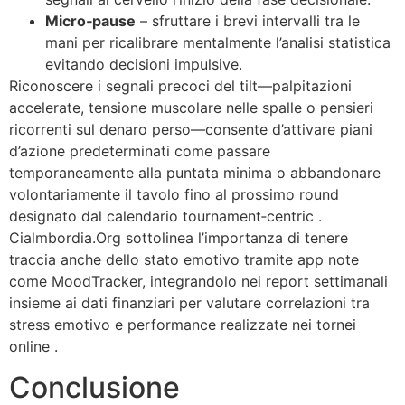
Micro‑pause
– sfruttare i brevi intervalli tra le
mani per ricalibrare mentalmente l’analisi statistica
evitando decisioni impulsive.
Riconoscere i segnali precoci del tilt—palpitazioni
accelerate, tensione muscolare nelle spalle o pensieri
ricorrenti sul denaro perso—consente d’attivare piani
d’azione predeterminati come passare
temporaneamente alla puntata minima o abbandonare
volontariamente il tavolo fino al prossimo round
designato dal calendario tournament‐centric .
Cialmbordia.Org sottolinea l’importanza di tenere
traccia anche dello stato emotivo tramite app note
come MoodTracker, integrandolo nei report settimanali
insieme ai dati finanziari per valutare correlazioni tra
stress emotivo e performance realizzate nei tornei
online .
Conclusione