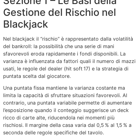
Sezione 1 – Le Basi della
Gestione del Rischio nel
Blackjack
Nel blackjack il “rischio” è rappresentato dalla volatilità
del bankroll: la possibilità che una serie di mani
sfavorevoli eroda rapidamente i fondi disponibili. La
varianza è influenzata da fattori quali il numero di mazzi
usati, le regole del dealer (hit soft 17) e la strategia di
puntata scelta dal giocatore.
Una puntata fissa mantiene la varianza costante ma
limita la capacità di sfruttare situazioni favorevoli. Al
contrario, una puntata variabile permette di aumentare
l’esposizione quando il conteggio suggerisce un deck
ricco di carte alte, riducendola nei momenti più
rischiosi. Il margine della casa varia dal 0,5 % al 1,5 % a
seconda delle regole specifiche del tavolo.