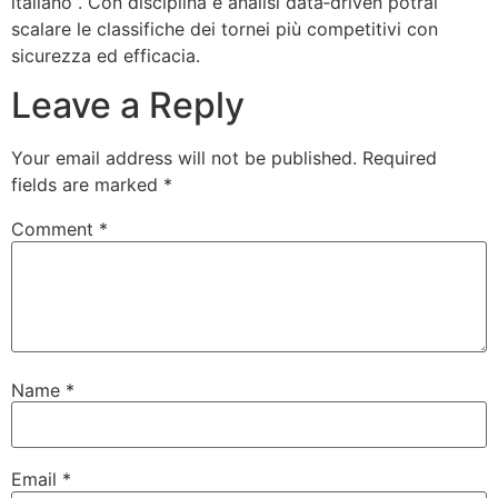
italiano . Con disciplina e analisi data‑driven potrai
scalare le classifiche dei tornei più competitivi con
sicurezza ed efficacia.​
Leave a Reply
Your email address will not be published.
Required
fields are marked
*
Comment
*
Name
*
Email
*