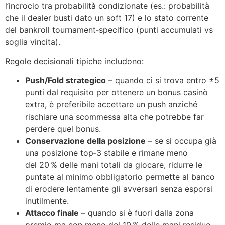
l’incrocio tra probabilità condizionate (es.: probabilità
che il dealer busti dato un soft 17) e lo stato corrente
del bankroll tournament‑specifico (punti accumulati vs
soglia vincita).
Regole decisionali tipiche includono:
Push/Fold strategico
– quando ci si trova entro ±5
punti dal requisito per ottenere un bonus casinò
extra, è preferibile accettare un push anziché
rischiare una scommessa alta che potrebbe far
perdere quel bonus.
Conservazione della posizione
– se si occupa già
una posizione top‑3 stabile e rimane meno
del 20 % delle mani totali da giocare, ridurre le
puntate al minimo obbligatorio permette al banco
di erodere lentamente gli avversari senza esporsi
inutilmente.
Attacco finale
– quando si è fuori dalla zona