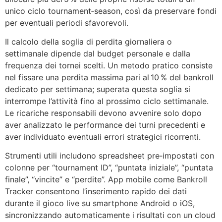
unico ciclo tournament‑season, così da preservare fondi
per eventuali periodi sfavorevoli.
Il calcolo della soglia di perdita giornaliera o
settimanale dipende dal budget personale e dalla
frequenza dei tornei scelti. Un metodo pratico consiste
nel fissare una perdita massima pari al 10 % del bankroll
dedicato per settimana; superata questa soglia si
interrompe l’attività fino al prossimo ciclo settimanale.
Le ricariche responsabili devono avvenire solo dopo
aver analizzato le performance dei turni precedenti e
aver individuato eventuali errori strategici ricorrenti.
Strumenti utili includono spreadsheet pre‑impostati con
colonne per “tournament ID”, “puntata iniziale”, “puntata
finale”, “vincite” e “perdite”. App mobile come Bankroll
Tracker consentono l’inserimento rapido dei dati
durante il gioco live su smartphone Android o iOS,
sincronizzando automaticamente i risultati con un cloud