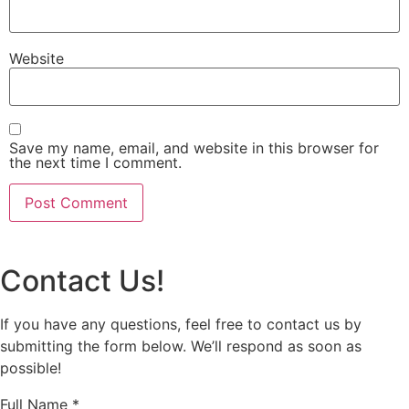
Website
Save my name, email, and website in this browser for
the next time I comment.
Contact
Us!
If you have any questions, feel free to contact us by
submitting the form below. We’ll respond as soon as
possible!
Full Name
*