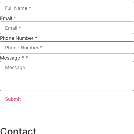
Email
*
Phone Number
*
Message *
*
Submit
Contact