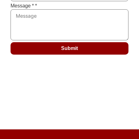
Message *
*
Submit