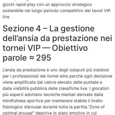
giochi rapid‑play con un approccio strategico
sostenibile nel lungo periodo competitivo dei tavoli VIP
live.
Sezione 4 – La gestione
dell’ansia da prestazione nei
tornei VIP — Obiettivo
parole ≈ 295
L’ansia da prestazione è uno degli ostacoli più insidiosi
per i professionisti dei tornei elite perché ogni decisione
viene amplificata dal valore elevato delle puntate e
dalla visibilità pubblica delle classifiche live. I giocatori
più esperti adottano tecniche mentali derivate dalla
mindfulness sportiva per mantenere stabile il livello
fisiologico d’arousal durante tutta la partita.“Zone of
optimal arousal” descrive lo stato emotivo in cui