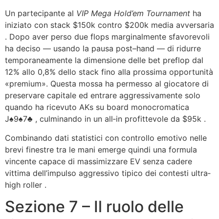
Un partecipante al
VIP Mega Hold’em Tournament
ha
iniziato con stack $150k contro $200k media avversaria
. Dopo aver perso due flops marginalmente sfavorevoli
ha deciso — usando la pausa post–hand — di ridurre
temporaneamente la dimensione delle bet preflop dal
12% allo 0,8% dello stack fino alla prossima opportunità
«premium». Questa mossa ha permesso al giocatore di
preservare capitale ed entrare aggressivamente solo
quando ha ricevuto AKs su board monocromatica
J♠9♠7♣ , culminando in un all‑in profittevole da $95k .
Combinando dati statistici con controllo emotivo nelle
brevi finestre tra le mani emerge quindi una formula
vincente capace di massimizzare EV senza cadere
vittima dell’impulso aggressivo tipico dei contesti ultra‐
high roller .
Sezione 7 – Il ruolo delle