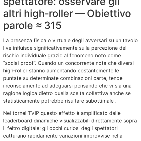
spettatore: osservare gli
altri high‑roller — Obiettivo
parole ≈ 315
La presenza fisica o virtuale degli avversari su un tavolo
live influisce significativamente sulla percezione del
rischio individuale grazie al fenomeno noto come
“social proof”. Quando un concorrente nota che diversi
high‑roller stanno aumentando costantemente le
puntate su determinate combinazioni carte, tende
inconsciamente ad adeguarsi pensando che vi sia una
ragione logica dietro quella scelta collettiva anche se
statisticamente potrebbe risultare subottimale .
Nei tornei TVIP questo effetto è amplificato dalle
leaderboard dinamiche visualizzabili direttamente sopra
il feltro digitale; gli occhi curiosi degli spettatori
catturano rapidamente variazioni improvvise nella