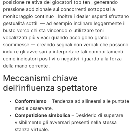
posizione relativa dei giocatori top ten , generando
pressione addizionale sui concorrenti sottoposti a
monitoraggio continuo . Inoltre i dealer esperti sfruttano
gestualità sottili — ad esempio inclinare leggermente il
busto verso chi sta vincendo o utilizzare toni
vocalizzati più vivaci quando accolgono grandi
scommesse — creando segnali non verbali che possono
indurre gli avversari a interpretare tali comportamenti
come indicatori positivi o negativi riguardo alla forza
della mano corrente .
Meccanismi chiave
dell’influenza spettatore
Conformismo
– Tendenza ad allinearsi alle puntate
medie osservate.
Competizione simbolica
– Desiderio di superare
visibilmente gli avversari presenti nella stessa
stanza virtuale.