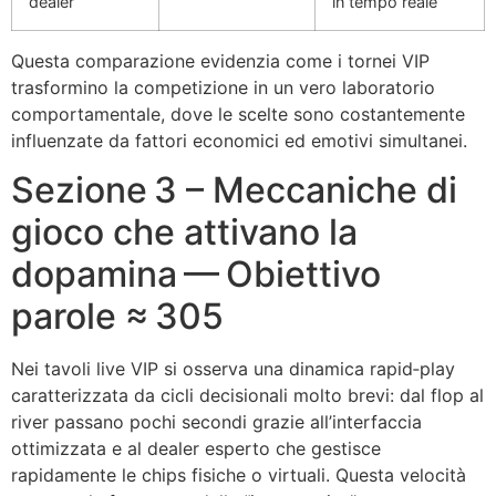
dealer
in tempo reale
Questa comparazione evidenzia come i tornei VIP
trasformino la competizione in un vero laboratorio
comportamentale, dove le scelte sono costantemente
influenzate da fattori economici ed emotivi simultanei.
Sezione 3 – Meccaniche di
gioco che attivano la
dopamina — Obiettivo
parole ≈ 305
Nei tavoli live VIP si osserva una dinamica rapid‑play
caratterizzata da cicli decisionali molto brevi: dal flop al
river passano pochi secondi grazie all’interfaccia
ottimizzata e al dealer esperto che gestisce
rapidamente le chips fisiche o virtuali. Questa velocità