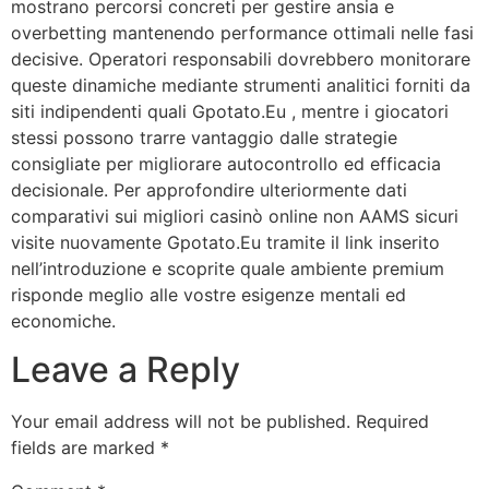
mostrano percorsi concreti per gestire ansia e
overbetting mantenendo performance ottimali nelle fasi
decisive​. Operatori responsabili dovrebbero monitorar​e
queste dinamiche mediante strumenti analitici forniti da
siti indipendenti quali Gpotato.Eu , mentre i giocatori
stessi possono trarre vantaggio dalle strategie
consigliate per miglior­arе autocontrollo ed efficacia
decisionale​. Per approfondire ulteriormente dati
comparativi sui migliori casinò online non AAMS sicuri
visite nuovamente Gpotat​​o.Eu tramite il link inserito
nell’introduzione e scoprite quale ambiente premium
risponde meglio alle vostre esigenze mentali ed
economiche.
Leave a Reply
Your email address will not be published.
Required
fields are marked
*