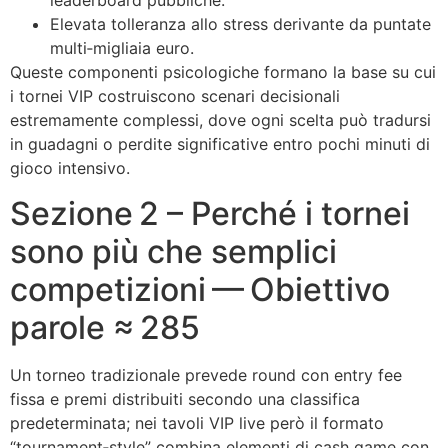
leaderboard pubbliche.
Elevata tolleranza allo stress derivante da puntate
multi‑migliaia euro.
Queste componenti psicologiche formano la base su cui
i tornei VIP costruiscono scenari decisionali
estremamente complessi, dove ogni scelta può tradursi
in guadagni o perdite significative entro pochi minuti di
gioco intensivo.
Sezione 2 – Perché i tornei
sono più che semplici
competizioni — Obiettivo
parole ≈ 285
Un torneo tradizionale prevede round con entry fee
fissa e premi distribuiti secondo una classifica
predeterminata; nei tavoli VIP live però il formato
“tournament‑style” combina elementi di cash game con