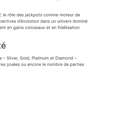
IP, le rôle des jackpots comme moteur de
rspectives d’évolution dans un univers dominé
nt en gains colossaux et en fidélisation
té
s – Silver, Gold, Platinum et Diamond –
ures jouées ou encore le nombre de parties