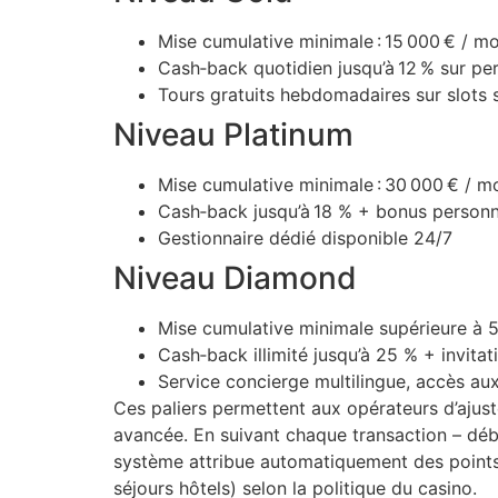
Mise cumulative minimale : 15 000 € / mo
Cash‑back quotidien jusqu’à 12 % sur pe
Tours gratuits hebdomadaires sur slots 
Niveau Platinum
Mise cumulative minimale : 30 000 € / m
Cash‑back jusqu’à 18 % + bonus personna
Gestionnaire dédié disponible 24/7
Niveau Diamond
Mise cumulative minimale supérieure à 
Cash‑back illimité jusqu’à 25 % + invita
Service concierge multilingue, accès au
Ces paliers permettent aux opérateurs d’ajuste
avancée. En suivant chaque transaction – déb
système attribue automatiquement des points 
séjours hôtels) selon la politique du casino.