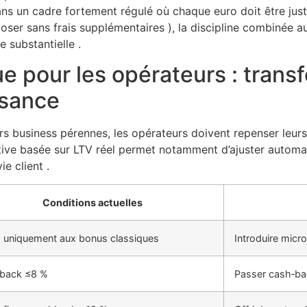
n cadre fortement régulé où chaque euro doit être justifi
r sans frais supplémentaires ), la discipline combinée aux
 substantielle .
que pour les opérateurs : tran
ssance
iers business pérennes, les opérateurs doivent repenser l
tive basée sur LTV réel permet notamment d’ajuster automat
e client .
Conditions actuelles
 uniquement aux bonus classiques
Introduire micr
back ≤8 %
Passer cash‑bac