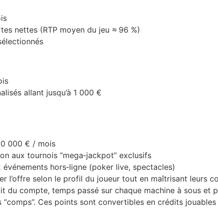
is
rtes nettes (RTP moyen du jeu ≈ 96 %)
sélectionnés
ois
lisés allant jusqu’à 1 000 €
50 000 € / mois
tion aux tournois “mega‑jackpot” exclusifs
x événements hors‑ligne (poker live, spectacles)
r l’offre selon le profil du joueur tout en maîtrisant leurs
it du compte, temps passé sur chaque machine à sous et pré
“comps”. Ces points sont convertibles en crédits jouable