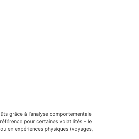
 coûts grâce à l’analyse comportementale
férence pour certaines volatilités – le
s ou en expériences physiques (voyages,