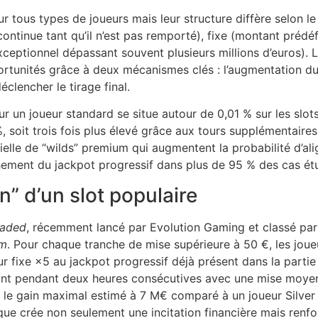
ur tous types de joueurs mais leur structure diffère selon le
ontinue tant qu’il n’est pas remporté), fixe (montant prédé
ceptionnel dépassant souvent plusieurs millions d’euros).
ortunités grâce à deux mécanismes clés : l’augmentation d
éclencher le tirage final.
ur un joueur standard se situe autour de 0,01 % sur les slot
 soit trois fois plus élevé grâce aux tours supplémentaires
ntielle de “wilds” premium qui augmentent la probabilité d’a
hement du jackpot progressif dans plus de 95 % des cas ét
n” d’un slot populaire
oaded
, récemment lancé par Evolution Gaming et classé parm
om
. Pour chaque tranche de mise supérieure à 50 €, les jo
ur fixe ×5 au jackpot progressif déjà présent dans la partie 
uant pendant deux heures consécutives avec une mise moyenn
re le gain maximal estimé à 7 M€ comparé à un joueur Silver
que crée non seulement une incitation financière mais renf