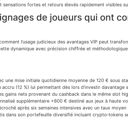
t sensations fortes et retours élevés rapidement visibles su
ignages de joueurs qui ont con
t comment l’usage judicieux des avantages VIP peut transfo
nt cette dynamique avec précision chiffrée et méthodologiq
c une mise initiale quotidienne moyenne de 120 € sous stat
accru (12 %) lui permettant dès lors d’investir davantage 
es gains nets provenant du cashback dans le même slot high
alisé supplémentaire +800 € destiné aux jeux à haute volati
décroché après six semaines intensives avec un taux moyen 
is dans son portefeuille diversifié incluant crypto‑tokens s