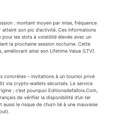
 session : montant moyen par mise, fréquence
 atteint son pic d’activité. Ces informations
 pour les slots à volatilité élevée avec un
ant la prochaine session nocturne. Cette
, améliorant ainsi son Lifetime Value (LTV).
 concrètes – invitations à un tournoi privé
t via crypto‑wallets sécurisés. Le service
gine ; c’est pourquoi Editionsdefallois.Com,
ais de vérifier la disponibilité d’un tel
 aussi le risque de churn lié à une mauvaise
out).