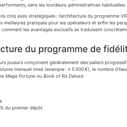
rformants, sans les lourdeurs administratives habituelles.
ons cinq axes stratégiques : l’architecture du programme V
es meilleures pratiques pour les opérateurs et enfin les pe
e comment les avantages exclusifs se traduisent concrèteme
ecture du programme de fidéli
leurs joueurs conçoivent généralement des paliers progressif
 volume mensuel misé (exemple : ≥ 5 000 €), le nombre d’he
mme
Mega Fortune
ou
Book of Ra Deluxe
.
s
 % du premier dépôt