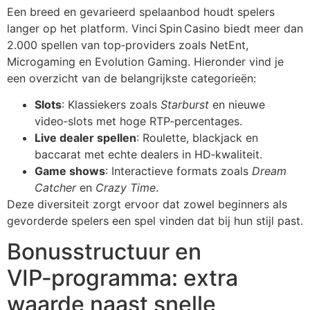
Een breed en gevarieerd spelaanbod houdt spelers
langer op het platform. Vinci Spin Casino biedt meer dan
2.000 spellen van top‑providers zoals NetEnt,
Microgaming en Evolution Gaming. Hieronder vind je
een overzicht van de belangrijkste categorieën:
Slots
: Klassiekers zoals
Starburst
en nieuwe
video‑slots met hoge RTP‑percentages.
Live dealer spellen
: Roulette, blackjack en
baccarat met echte dealers in HD‑kwaliteit.
Game shows
: Interactieve formats zoals
Dream
Catcher
en
Crazy Time
.
Deze diversiteit zorgt ervoor dat zowel beginners als
gevorderde spelers een spel vinden dat bij hun stijl past.
Bonusstructuur en
VIP‑programma: extra
waarde naast snelle