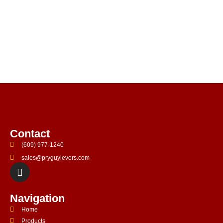
Contact
(609) 977-1240
sales@pryguylevers.com
Navigation
Home
Products