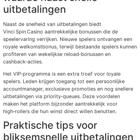
uitbetalingen
Naast de snelheid van uitbetalingen biedt
Vinci Spin Casino aantrekkelijke bonussen die de
speelervaring verrijken. Nieuwe spelers ontvangen een
royale welkomstbonus, terwijl bestaande spelers kunnen
profiteren van wekelijkse reload‑bonussen en
cashback‑acties.
Het VIP‑programma is een extra troef voor loyale
spelers. Leden krijgen toegang tot een persoonlijke
accountmanager, exclusieve promoties en nog snellere
uitbetalingen via priority‑queues. Deze voordelen
maken het platform bijzonder aantrekkelijk voor
high‑rollers die hun winst direct willen benutten.
Praktische tips voor
bliksemsnelle uitbetalingen