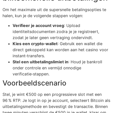
Om het maximale uit de supersnelle betalingsopties te
halen, kun je de volgende stappen volgen:
Verifieer je account vroeg
: Upload
identiteitsdocumenten zodra je je registreert,
zodat je later geen vertraging ondervindt.
Kies een crypto‑wallet
: Gebruik een wallet die
direct gekoppeld kan worden aan het casino voor
instant‑transfers.
Stel een uitbetalingslimiet in
: Houd je bankroll
onder controle en vermijd onnodige
verificatie‑stappen.
Voorbeeldscenario
Stel, je wint €500 op een progressieve slot met een
96 % RTP. Je logt in op je account, selecteert Bitcoin als
uitbetalingsmethode en bevestigt de transactie. Binnen
twee minuten verschijnt de €500 in je wallet, klaar om