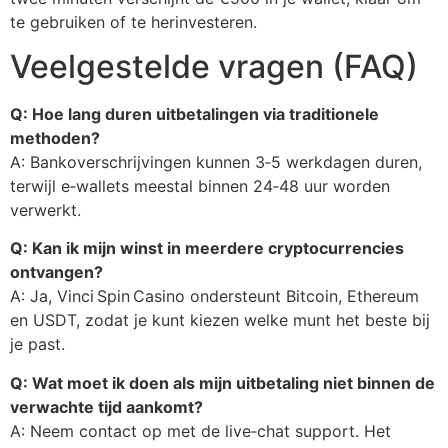
te gebruiken of te herinvesteren.
Veelgestelde vragen (FAQ)
Q: Hoe lang duren uitbetalingen via traditionele
methoden?
A: Bankoverschrijvingen kunnen 3‑5 werkdagen duren,
terwijl e‑wallets meestal binnen 24‑48 uur worden
verwerkt.
Q: Kan ik mijn winst in meerdere cryptocurrencies
ontvangen?
A: Ja, Vinci Spin Casino ondersteunt Bitcoin, Ethereum
en USDT, zodat je kunt kiezen welke munt het beste bij
je past.
Q: Wat moet ik doen als mijn uitbetaling niet binnen de
verwachte tijd aankomt?
A: Neem contact op met de live‑chat support. Het