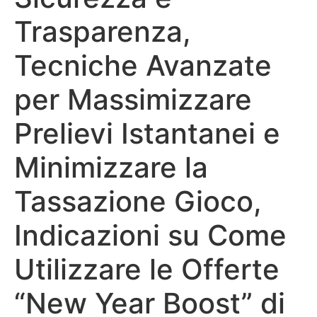
Trasparenza,
Tecniche Avanzate
per Massimizzare
Prelievi Istantanei e
Minimizzare la
Tassazione Gioco,
Indicazioni su Come
Utilizzare le Offerte
“New Year Boost” di