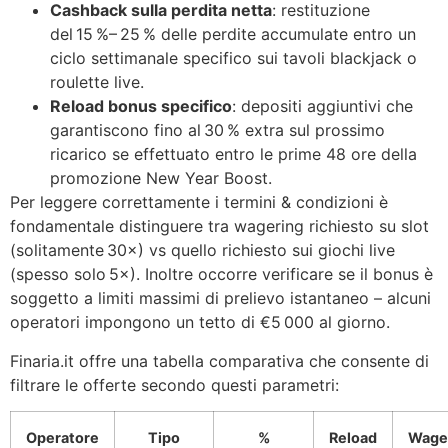
Cashback sulla perdita netta
: restituzione
del 15 %– 25 % delle perdite accumulate entro un
ciclo settimanale specifico sui tavoli blackjack o
roulette live.
Reload bonus specifico
: depositi aggiuntivi che
garantiscono fino al 30 % extra sul prossimo
ricarico se effettuato entro le prime 48 ore della
promozione New Year Boost.
Per leggere correttamente i termini & condizioni è
fondamentale distinguere tra wagering richiesto su slot
(solitamente 30×) vs quello richiesto sui giochi live
(spesso solo 5×). Inoltre occorre verificare se il bonus è
soggetto a limiti massimi di prelievo istantaneo – alcuni
operatori impongono un tetto di €5 000 al giorno.
Finaria.it offre una tabella comparativa che consente di
filtrare le offerte secondo questi parametri:
Operatore
Tipo
%
Reload
Wage