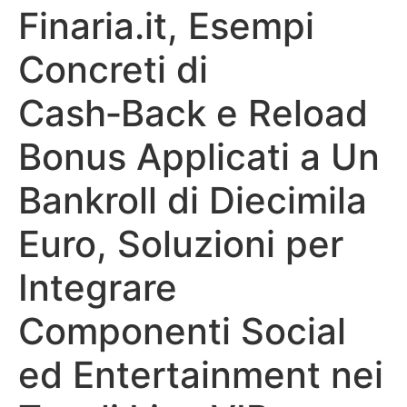
Finaria.it, Esempi
Concreti di
Cash‑Back e Reload
Bonus Applicati a Un
Bankroll di Diecimila
Euro, Soluzioni per
Integrare
Componenti Social
ed Entertainment nei