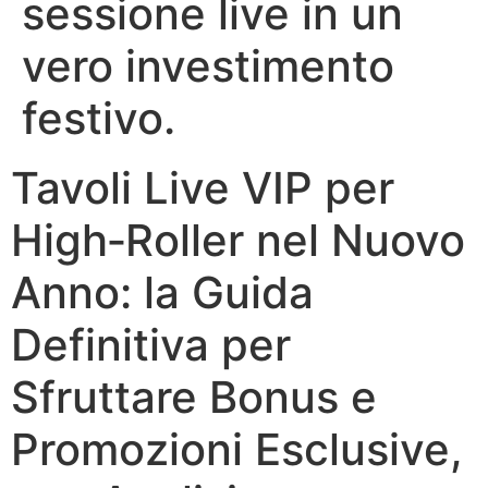
sessione live in un
vero investimento
festivo.
Tavoli Live VIP per
High‑Roller nel Nuovo
Anno: la Guida
Definitiva per
Sfruttare Bonus e
Promozioni Esclusive,