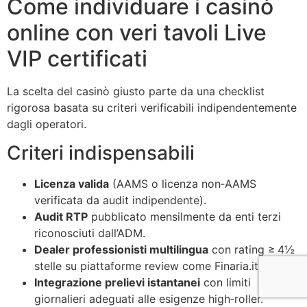
Come individuare i casinò
online con veri tavoli Live
VIP certificati
La scelta del casinò giusto parte da una checklist
rigorosa basata su criteri verificabili indipendentemente
dagli operatori.
Criteri indispensabili
Licenza valida
(AAMS o licenza non‑AAMS
verificata da audit indipendente).
Audit RTP
pubblicato mensilmente da enti terzi
riconosciuti dall’ADM.
Dealer professionisti multilingua
con rating ≥ 4½
stelle su piattaforme review come Finaria.it.
Integrazione prelievi istantanei
con limiti
giornalieri adeguati alle esigenze high‑roller.