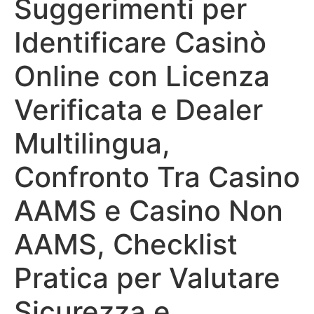
Suggerimenti per
Identificare Casinò
Online con Licenza
Verificata e Dealer
Multilingua,
Confronto Tra Casino
AAMS e Casino Non
AAMS, Checklist
Pratica per Valutare
Sicurezza e