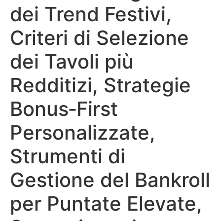
dei Trend Festivi,
Criteri di Selezione
dei Tavoli più
Redditizi, Strategie
Bonus‑First
Personalizzate,
Strumenti di
Gestione del Bankroll
per Puntate Elevate,