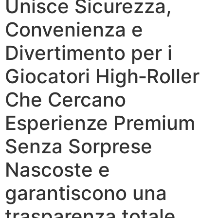
Unisce Sicurezza,
Convenienza e
Divertimento per i
Giocatori High‑Roller
Che Cercano
Esperienze Premium
Senza Sorprese
Nascoste e
garantiscono una
trasparenza totale