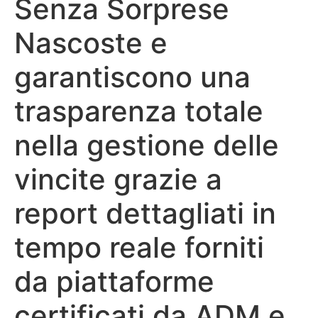
Senza Sorprese
Nascoste e
garantiscono una
trasparenza totale
nella gestione delle
vincite grazie a
report dettagliati in
tempo reale forniti
da piattaforme
certificati da ADM e