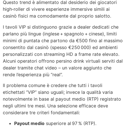
Questo trend è alimentato dal desiderio dei giocatori
high‑roller di vivere esperienze immersive simili ai
casinò fisici ma comodamente dal proprio salotto.
I tavoli VIP si distinguono grazie a dealer dedicati che
parlano più lingue (inglese + spagnolo + cinese), limiti
minimi di puntata che partono da €500 fino al massimo
consentito dal casinò (spesso €250 000) ed ambienti
personalizzati con streaming HD a frame rate elevato.
Alcuni operatori offrono persino drink virtuali serviti dal
dealer tramite chat video – un valore aggiunto che
rende l’esperienza più “real”.
Il problema comune è credere che tutti i tavoli
etichettati “VIP” siano uguali; invece la qualità varia
notevolmente in base al payout medio (RTP) registrato
negli ultimi tre mesi. Una selezione efficace deve
considerare tre criteri fondamentali:
Payout medio
superiore al 97 % (RTP).