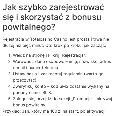
Jak szybko zarejestrować
się i skorzystać z bonusu
powitalnego?
Rejestracja w Totalcasino Casino jest prosta i trwa nie
dłużej niż pięć minut. Oto krok po kroku, jak zacząć:
Wejdź na stronę i kliknij „Rejestracja”.
Wprowadź dane osobowe – imię, nazwisko, adres
e‑mail i numer telefonu.
Ustaw hasło i zaakceptuj regulamin (warto go
przeczytać).
Zweryfikuj konto – kod SMS zostanie wysłany na
podany numer BLIK.
Zaloguj się, przejdź do sekcji „Promocje” i aktywuj
bonus powitalny.
Przykład: Jan, który ma 100 zł na start, po aktywacji