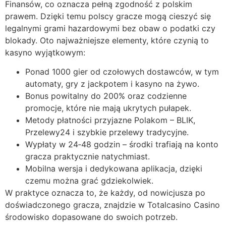
Finansów, co oznacza pełną zgodność z polskim
prawem. Dzięki temu polscy gracze mogą cieszyć się
legalnymi grami hazardowymi bez obaw o podatki czy
blokady. Oto najważniejsze elementy, które czynią to
kasyno wyjątkowym:
Ponad 1000 gier od czołowych dostawców, w tym
automaty, gry z jackpotem i kasyno na żywo.
Bonus powitalny do 200% oraz codzienne
promocje, które nie mają ukrytych pułapek.
Metody płatności przyjazne Polakom – BLIK,
Przelewy24 i szybkie przelewy tradycyjne.
Wypłaty w 24‑48 godzin – środki trafiają na konto
gracza praktycznie natychmiast.
Mobilna wersja i dedykowana aplikacja, dzięki
czemu można grać gdziekolwiek.
W praktyce oznacza to, że każdy, od nowicjusza po
doświadczonego gracza, znajdzie w Totalcasino Casino
środowisko dopasowane do swoich potrzeb.