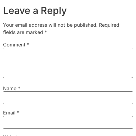
Leave a Reply
Your email address will not be published.
Required
fields are marked
*
Comment
*
Name
*
Email
*