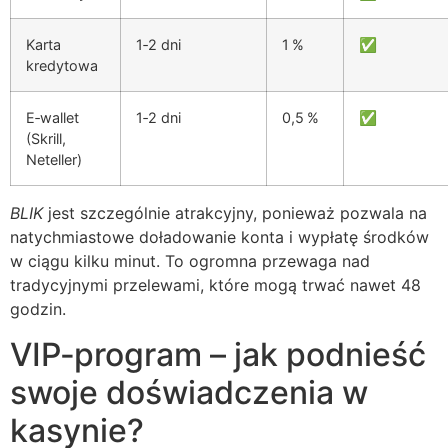
Karta
1‑2 dni
1 %
✅
kredytowa
E‑wallet
1‑2 dni
0,5 %
✅
(Skrill,
Neteller)
BLIK
jest szczególnie atrakcyjny, ponieważ pozwala na
natychmiastowe doładowanie konta i wypłatę środków
w ciągu kilku minut. To ogromna przewaga nad
tradycyjnymi przelewami, które mogą trwać nawet 48
godzin.
VIP‑program – jak podnieść
swoje doświadczenia w
kasynie?