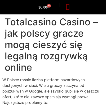
0
$
0.00
Totalcasino Casino –
jak polscy gracze
mogą cieszyć się
legalną rozgrywką
online
W Polsce rośnie liczba platform hazardowych
dostępnych w sieci. Wielu graczy zaczyna od
poszukiwań w Google, ale szybko gubi się w gąszczu
ofert, które nie zawsze spełniają wymogi prawa.
Najczęstsze problemy to: