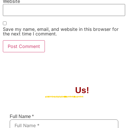
Website
Save my name, email, and website in this browser for
the next time I comment.
Contact
Us!
If you have any questions, feel free to contact us by
submitting the form below. We’ll respond as soon as
possible!
Full Name
*