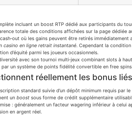
lète incluant un boost RTP dédié aux participants du tour
rence totale des conditions affichées sur la page dédiée a
cash‑out où les gains peuvent être retirés immédiatement a
un
casino en ligne retrait instantané
. Cependant la condition
ion d’équité parmi les joueurs occasionnels.
a diversité avec son tournoi multi‑jeux combinant slots à haut
par un système de points fidélité convertible en free spin
ionnent réellement les bonus liés
cription standard suivie d’un dépôt minimum requis par le 
ement un
boost
sous forme de crédit supplémentaire utilisab
ise : généralement un facteur wagering inférieur à celui a
sion en argent réel.