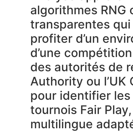
algorithmes RNG c
transparentes qui
profiter d’un envi
d’une compétition
des autorités de r
Authority ou l’UK
pour identifier le
tournois Fair Play
multilingue adapté