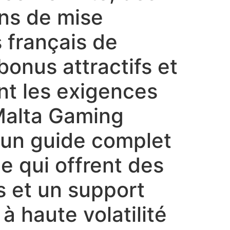
ons de mise
 français de
bonus attractifs et
nt les exigences
 Malta Gaming
 un guide complet
ne qui offrent des
és et un support
à haute volatilité