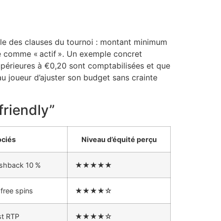
ble des clauses du tournoi : montant minimum
é comme « actif ». Un exemple concret
supérieures à €0,20 sont comptabilisées et que
au joueur d’ajuster son budget sans crainte
friendly”
ociés
Niveau d’équité perçu
ashback 10 %
★★★★★
free spins
★★★★☆
st RTP
★★★★☆