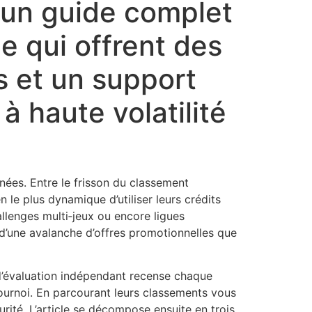
 un guide complet
ne qui offrent des
és et un support
à haute volatilité
nées. Entre le frisson du classement
le plus dynamique d’utiliser leurs crédits
allenges multi‑jeux ou encore ligues
d’une avalanche d’offres promotionnelles que
d’évaluation indépendant recense chaque
tournoi. En parcourant leurs classements vous
urité. L’article se décompose ensuite en trois