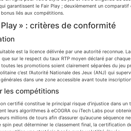
ui garantissent le Fair Play ; deuxièmement un comparatif dét
 bonus liés aux compétitions.
 Play » : critères de conformité
ation
équitable est la licence délivrée par une autorité reconnue
nsi que sur le respect du taux RTP moyen déclaré par chaque
utes les promotions soient clairement séparées du jeu prin
itaine c’est l’Autorité Nationale des Jeux (ANJ) qui supervi
ns générales dans une zone accessible avant toute inscription
r les compétitions
certifié constitue le principal risque d’injustice dans un to
 leurs algorithmes à eCOGRA ou iTech Labs pour obtenir l
usieurs millions de tours afin d’assurer qu’aucune séquence n
spin peut déterminer le classement final, la certification d