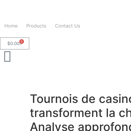
Home
Products
Contact Us
0
$
0.00
Tournois de casin
transforment la c
Analyse approfon