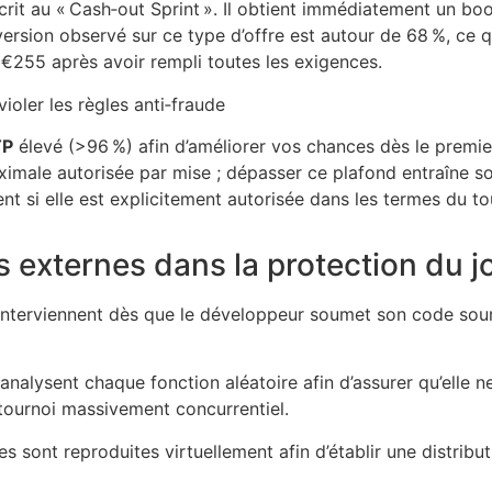
crit au « Cash‑out Sprint ». Il obtient immédiatement un 
rsion observé sur ce type d’offre est autour de 68 %, ce qui
n €255 après avoir rempli toutes les exigences.
ioler les règles anti‑fraude
TP
élevé (>96 %) afin d’améliorer vos chances dès le premie
male autorisée par mise ; dépasser ce plafond entraîne sou
ent si elle est explicitement autorisée dans les termes du t
s externes dans la protection du j
erviennent dès que le développeur soumet son code source
s analysent chaque fonction aléatoire afin d’assurer qu’ell
 tournoi massivement concurrentiel.
es sont reproduites virtuellement afin d’établir une distrib