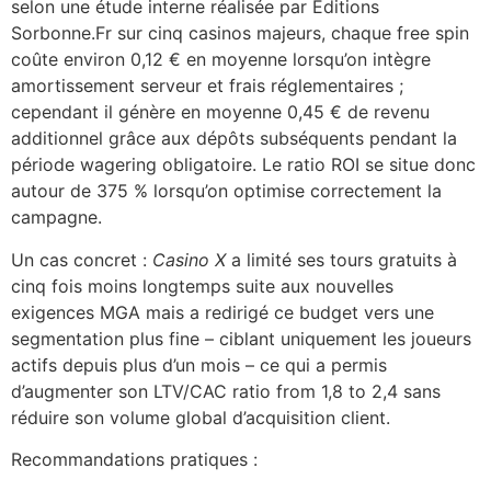
selon une étude interne réalisée par Editions
Sorbonne.Fr sur cinq casinos majeurs, chaque free spin
coûte environ 0,12 € en moyenne lorsqu’on intègre
amortissement serveur et frais réglementaires ;
cependant il génère en moyenne 0,45 € de revenu
additionnel grâce aux dépôts subséquents pendant la
période wagering obligatoire. Le ratio ROI se situe donc
autour de 375 % lorsqu’on optimise correctement la
campagne.
Un cas concret :
Casino X
a limité ses tours gratuits à
cinq fois moins longtemps suite aux nouvelles
exigences MGA mais a redirigé ce budget vers une
segmentation plus fine – ciblant uniquement les joueurs
actifs depuis plus d’un mois – ce qui a permis
d’augmenter son LTV/CAC ratio from 1,8 to 2,4 sans
réduire son volume global d’acquisition client.
Recommandations pratiques :