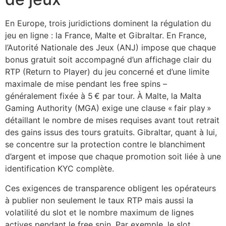
En Europe, trois juridictions dominent la régulation du
jeu en ligne : la France, Malte et Gibraltar. En France,
l’Autorité Nationale des Jeux (ANJ) impose que chaque
bonus gratuit soit accompagné d’un affichage clair du
RTP (Return to Player) du jeu concerné et d’une limite
maximale de mise pendant les free spins –
généralement fixée à 5 € par tour. À Malte, la Malta
Gaming Authority (MGA) exige une clause « fair play »
détaillant le nombre de mises requises avant tout retrait
des gains issus des tours gratuits. Gibraltar, quant à lui,
se concentre sur la protection contre le blanchiment
d’argent et impose que chaque promotion soit liée à une
identification KYC complète.
Ces exigences de transparence obligent les opérateurs
à publier non seulement le taux RTP mais aussi la
volatilité du slot et le nombre maximum de lignes
actives pendant le free spin. Par exemple, le slot