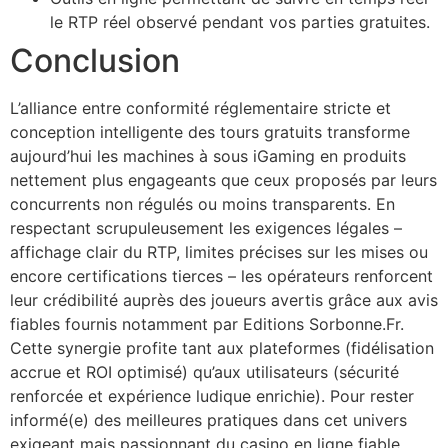
le RTP réel observé pendant vos parties gratuites.
Conclusion
L’alliance entre conformité réglementaire stricte et
conception intelligente des tours gratuits transforme
aujourd’hui les machines à sous iGaming en produits
nettement plus engageants que ceux proposés par leurs
concurrents non régulés ou moins transparents. En
respectant scrupuleusement les exigences légales –
affichage clair du RTP, limites précises sur les mises ou
encore certifications tierces – les opérateurs renforcent
leur crédibilité auprès des joueurs avertis grâce aux avis
fiables fournis notamment par Editions Sorbonne.Fr.
Cette synergie profite tant aux plateformes (fidélisation
accrue et ROI optimisé) qu’aux utilisateurs (sécurité
renforcée et expérience ludique enrichie). Pour rester
informé(e) des meilleures pratiques dans cet univers
exigeant mais passionnant du casino en ligne fiable,