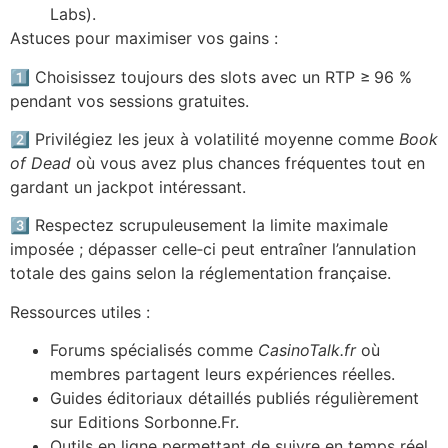
Labs).
Astuces pour maximiser vos gains :
1️⃣ Choisissez toujours des slots avec un RTP ≥ 96 %
pendant vos sessions gratuites.
2️⃣ Privilégiez les jeux à volatilité moyenne comme
Book
of Dead
où vous avez plus chances fréquentes tout en
gardant un jackpot intéressant.
3️⃣ Respectez scrupuleusement la limite maximale
imposée ; dépasser celle‑ci peut entraîner l’annulation
totale des gains selon la réglementation française.
Ressources utiles :
Forums spécialisés comme
CasinoTalk.fr
où
membres partagent leurs expériences réelles.
Guides éditoriaux détaillés publiés régulièrement
sur Editions Sorbonne.Fr.
Outils en ligne permettant de suivre en temps réel