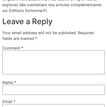
explorez dès maintenant nos articles complémentaires
sur Editions Sorbonne.Fr.​
Leave a Reply
Your email address will not be published.
Required
fields are marked
*
Comment
*
Name
*
Email
*