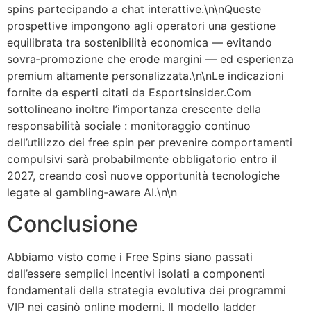
spins partecipando a chat interattive.\n\nQueste
prospettive impongono agli operatori una gestione
equilibrata tra sostenibilità economica — evitando
sovra‑promozione che erode margini — ed esperienza
premium altamente personalizzata.\n\nLe indicazioni
fornite da esperti citati da Esportsinsider.Com
sottolineano inoltre l’importanza crescente della
responsabilità sociale : monitoraggio continuo
dell’utilizzo dei free spin per prevenire comportamenti
compulsivi sarà probabilmente obbligatorio entro il
2027, creando così nuove opportunità tecnologiche
legate al gambling‑aware AI.\n\n
Conclusione
Abbiamo visto come i Free Spins siano passati
dall’essere semplici incentivi isolati a componenti
fondamentali della strategia evolutiva dei programmi
VIP nei casinò online moderni. Il modello ladder