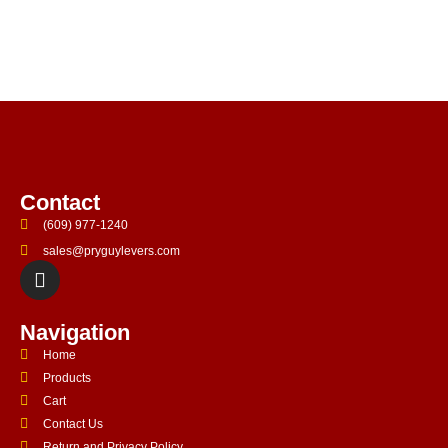
Contact
(609) 977-1240
sales@pryguylevers.com
Navigation
Home
Products
Cart
Contact Us
Return and Privacy Policy