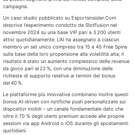
campagna.
Un caso studio pubblicato su Esportsinsider.Com
descrive l’esperimento condotto da SlotFusion nel
novembre 2024 su una base VIP pari a 3 200 utenti
attivi quotidianamente. L’AI ha assegnato a ciascun
membro un set unico compreso tra 15 e 45 Free Spins
sulla base della loro propensione alla volatilità alta; il
risultato è stato un aumento complessivo delle revenue
da gioco pari al 22 %, con una diminuzione delle
richieste di supporto relative ai termini dei bonus
del 40 %.
Le piattaforme più innovative combinano inoltre questi
bonus AI-driven con notifiche push personalizzate sui
dispositivi mobili – un canale fondamentale dato che
oltre il 70 % degli utenti premium accede alle proprie
sessioni via app Android o iOS durante gli spostamenti
quotidiani.