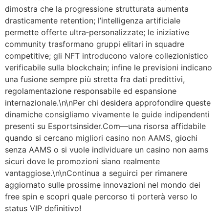
dimostra che la progressione strutturata aumenta
drasticamente retention; l’intelligenza artificiale
permette offerte ultra‑personalizzate; le iniziative
community trasformano gruppi elitari in squadre
competitive; gli NFT introducono valore collezionistico
verificabile sulla blockchain; infine le previsioni indicano
una fusione sempre più stretta fra dati predittivi,
regolamentazione responsabile ed espansione
internazionale.\n\nPer chi desidera approfondire queste
dinamiche consigliamo vivamente le guide indipendenti
presenti su Esportsinsider.Com—una risorsa affidabile
quando si cercano migliori casino non AAMS, giochi
senza AAMS o si vuole individuare un casino non aams
sicuri dove le promozioni siano realmente
vantaggiose.\n\nContinua a seguirci per rimanere
aggiornato sulle prossime innovazioni nel mondo dei
free spin e scopri quale percorso ti porterà verso lo
status VIP definitivo!