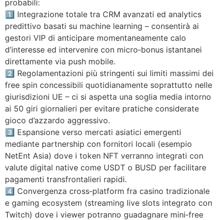
probabili:
1️⃣ Integrazione totale tra CRM avanzati ed analytics
predittivo basati su machine learning – consentirà ai
gestori VIP di anticipare momentaneamente calo
d’interesse ed intervenire con micro‑bonus istantanei
direttamente via push mobile.
2️⃣ Regolamentazioni più stringenti sui limiti massimi dei
free spin concessibili quotidianamente soprattutto nelle
giurisdizioni UE – ci si aspetta una soglia media intorno
ai 50 giri giornalieri per evitare pratiche considerate
gioco d’azzardo aggressivo.
3️⃣ Espansione verso mercati asiatici emergenti
mediante partnership con fornitori locali (esempio
NetEnt Asia) dove i token NFT verranno integrati con
valute digital native come USDT o BUSD per facilitare
pagamenti transfrontalieri rapidi.
4️⃣ Convergenza cross‑platform fra casino tradizionale
e gaming ecosystem (streaming live slots integrato con
Twitch) dove i viewer potranno guadagnare mini‑free