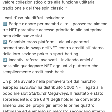
valore collezionistico oltre alla funzione utilitaria
tradizionale dei free spin classici.“
I casi d’uso più diffusi includono:
1️⃣ Badge d’onore per membri elite – possedere almeno
tre NFT garantisce accesso prioritario alle anteprime
beta delle nuove slot.
2️⃣ Scambio cross‑platform – alcuni operatori
permettono lo swap dell’NFT contro crediti all’interno
della loro sezione poker o sport betting.
3️⃣ Incentivi referral avanzati – invitando amici è
possibile guadagnare NFT aggiuntivi piuttosto che
semplicemente credit cash‑back.
Un pilota avviato nella primavera ’24 dal marchio
europeo
EuroSpin
ha distribuito 5 000 NFT legati alla
popolare slot
Starburst Megaways
. Il risultato è stato
sorprendente: oltre 68 % degli holder ha convertito
almeno uno dei propri giri entro le prime quattro
settimane ed è emerso un mercato secondario interno