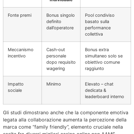
Fonte premi
Bonus singolo
Pool condiviso
definito
basato sulla
dall’operatore
performance
collettiva
Meccanismo
Cash‑out
Bonus extra
incentivo
personale
simultaneo solo se
dopo requisito
obiettivo comune
wagering
raggiunto
Impatto
Minimo
Elevato – chat
sociale
dedicata &
leaderboard interno
Gli studi dimostrano anche che la componente emotiva
legata alla collaborazione aumenta la percezione della
marca come “family friendly”, elemento cruciale nella
scelta fra diversi migliori casino online non AAMS