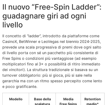
Il nuovo “Free‑Spin Ladder”:
guadagnare giri ad ogni
livello
Il concetto di “ladder”, introdotto da piattaforme come
CasinoX, BetWinner e LeoVegas nel biennio 2024‑2025,
prevede una scala progressiva di premi dove ogni salto
di livello porta con sé un pacchetto più consistente di
Free Spins o condizioni più vantaggiose (ad esempio
moltiplicatori fino al 3× o possibilità di ritiro immediato
dei vincitori). La struttura tradizionale si basava su un
turnover obbligatorio: più si gioca, più si sale nella
gerarchia ma con un ritmo spesso percepito come lento
e poco gratificante.
Modello
Base della
Media
Retention
scalatura
Free Spins
medio*