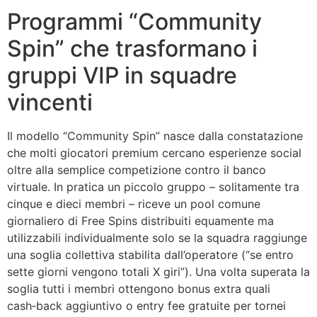
Programmi “Community
Spin” che trasformano i
gruppi VIP in squadre
vincenti
Il modello “Community Spin” nasce dalla constatazione
che molti giocatori premium cercano esperienze social
oltre alla semplice competizione contro il banco
virtuale. In pratica un piccolo gruppo – solitamente tra
cinque e dieci membri – riceve un pool comune
giornaliero di Free Spins distribuiti equamente ma
utilizzabili individualmente solo se la squadra raggiunge
una soglia collettiva stabilita dall’operatore (“se entro
sette giorni vengono totali X giri”). Una volta superata la
soglia tutti i membri ottengono bonus extra quali
cash‑back aggiuntivo o entry fee gratuite per tornei