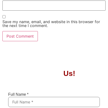
Save my name, email, and website in this browser for
the next time I comment.
Contact
Us!
If you have any questions, feel free to contact us by
submitting the form below. We’ll respond as soon as
possible!
Full Name
*