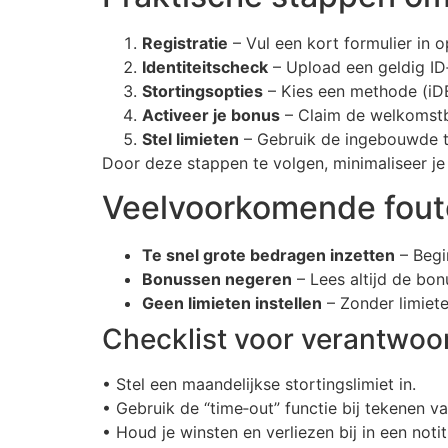
Registratie
– Vul een kort formulier in 
Identiteitscheck
– Upload een geldig ID
Stortingsopties
– Kies een methode (iDE
Activeer je bonus
– Claim de welkomstb
Stel limieten
– Gebruik de ingebouwde too
Door deze stappen te volgen, minimaliseer je r
Veelvoorkomende foute
Te snel grote bedragen inzetten
– Begi
Bonussen negeren
– Lees altijd de bo
Geen limieten instellen
– Zonder limiete
Checklist voor verantwoo
• Stel een maandelijkse stortingslimiet in.
• Gebruik de “time‑out” functie bij tekenen v
• Houd je winsten en verliezen bij in een noti