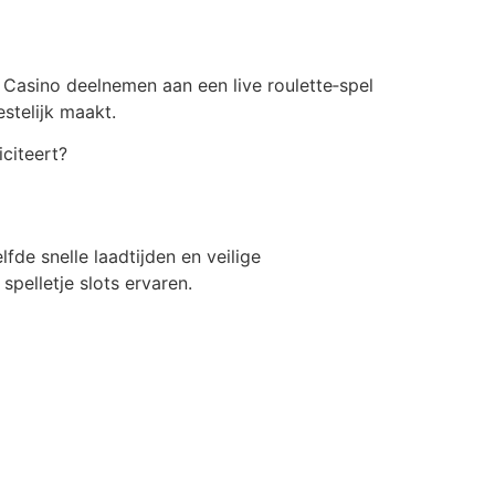
 Casino deelnemen aan een live roulette‑spel
stelijk maakt.
iciteert?
de snelle laadtijden en veilige
spelletje slots ervaren.