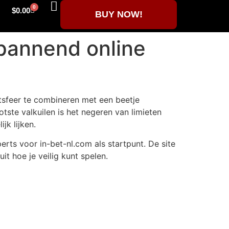
0
$
0.00
BUY NOW!
spannend online
stsfeer te combineren met een beetje
tste valkuilen is het negeren van limieten
k lijken.
rts voor in-bet-nl.com als startpunt. De site
it hoe je veilig kunt spelen.