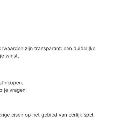
waarden zijn transparant: een duidelijke
e winst.
stinkopen.
p je vragen.
ge eisen op het gebied van eerlijk spel,