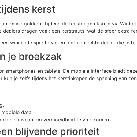
tijdens kerst
 aan online gokken. Tijdens de feestdagen kun je via Winbet
 dealers dragen vaak een kerstmuts, wat de sfeer extra fee
een winnende spin te vieren met een echte dealer die je fel
in je broekzak
r smartphones en tablets. De mobiele interface biedt dezelf
 kun je zelfs tijdens het kerstinkopen de spanning van een 
g.
 mobiele data.
fortabel niveau om vermoeidheid te voorkomen.
n blijvende prioriteit